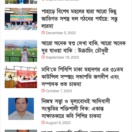
পাহাড়ে বিশেষ মহলের দ্বারা আরো কিছু
জাতিগত সশস্ত্র দল গঠনের পর্যায়ে: সন্তু
লারমা
December 5, 2022
আরো অনেক স্বপ্ন দেখা বাকি, আরো অনেক
দূর যাওয়া বাকি : উক্রাচিং চৌধুরী
September 18, 2023
ঢাবি’তে পিসিপি ঢাকা মহানগর এর ৩১তম
কাউন্সিল সম্পন্নঃ সভাপতি জগদীশ এবং
সম্পাদক শুভ চাকমা
October 7, 2023
নিজস্ব সত্ত্বা ও মূল্যবোধই আদিবাসী
সংস্কৃতির শক্তিশালী দিক: একান্ত
সাক্ষাতকারে কবি শিশির চাকমা
August 8, 2023