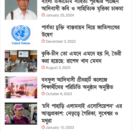
বাংলা একাডেমি সাহিত্য পুরস্কার পাচ্ছেন
আদিবাসী কবি ও সাহিত্যিক মৃত্তিকা চাকমা
January 25, 2024
পার্বত্য চুক্তি বাস্তবায়ন নিয়ে জাতিসংঘের
উদ্বেগ
December 3, 2022
কুকি-চীন তো এমনে এমনে হয় নি, তৈরী
করা হয়েছে: রাশেদ খান মেনন
August 3, 2023
বনফুল আদিবাসী গ্রীনহার্ট কলেজে
শিক্ষার্থীদের পরিচিতি অনুষ্ঠান অনুষ্ঠিত
October 8, 2023
‘চবি পাহাড়ি এলামনাই এসোসিয়েশন’ এর
আত্মপ্রকাশ: নেতৃত্বে গৈরিকা, সুখেশ্বর ও
মথুরা
January 10, 2023