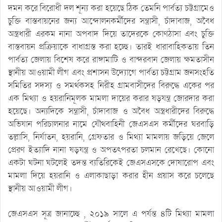
দমন করে বিরোধী দল শূন্য করা হয়েছে ঠিক তেমনি পার্বত্য চট্টগ্রামেও
চুক্তি বাস্তবায়নের জন্য আন্দোলনকর্মীদের সন্ত্রাসী, চাঁদাবাজ, অবৈধ
অস্ত্রধারী এরকম নানা অপবাদ দিয়ে তাদেরকে কোণঠাসা এবং চুক্তি
বাস্তবায়ন প্রক্রিয়াকে বাধাগ্রস্ত করা হচ্ছে। তারই ধারাবাহিকতায় তিন
পার্বত্য জেলায় বিশেষ করে রাঙ্গামাটি ও বান্দরবান জেলায় ক্ষমতাসীন
স্থানীয় আওয়ামী লীগ এবং প্রশাসন উদ্যোগে পার্বত্য চট্টগ্রাম জনসংহতি
সমিতির সদস্য ও সমর্থকসহ নিরীহ গ্রামবাসীদের বিরুদ্ধে একের পর
এক মিথ্যা ও হয়রানিমূলক মামলা দায়ের করার ষড়যন্ত্র জোরদার করা
হয়েছে। অন্যদিকে সন্ত্রাসী, চাঁদাবাজ ও অবৈধ অস্ত্রধারীদের বিরুদ্ধে
অভিযান পরিচালনার নামে যৌথবাহিনী জেএসএস কর্মীদের ঘরবাড়ি
তল্লাসি, নির্যাতন, হয়রানি, গ্রেফতার ও মিথ্যা মামলায় জড়িয়ে জেলে
প্রেরণ ইত্যাদি নানা ষড়যন্ত্র ও অপতৎপরতা চলমান রেখেছে। কোনো
একটা ঘটনা ঘটলেই তদন্ত ব্যতিরিকেই জেএসএসকে দোষারোপ এবং
মামলা দিয়ে হয়রানি ও এলাকাছাড়া করার হীন প্রয়াস করে চলেছে
স্থানীয় আওয়ামী লীগ।
জেএসএস সূত্র জানাচ্ছে , ২০১৯ সালে এ পর্যন্ত ৪টি মিথ্যা মামলা