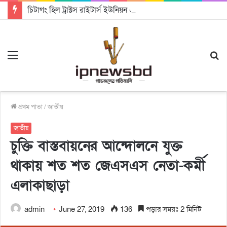
চিটাগং হিল ট্রাক্টস রাইটার্স ইউনিয়ন এর কেন্দ্রীয় নেতৃত্বে মংক্য শোয়ে নু নেভী এবং মুকুল কান্তি ত্রিপুরা
Menu
S
fo
প্রথম পাতা
/
জাতীয়
জাতীয়
চুক্তি বাস্তবায়নের আন্দোলনে যুক্ত
থাকায় শত শত জেএসএস নেতা-কর্মী
এলাকাছাড়া
admin
June 27, 2019
136
পড়ার সময়ঃ 2 মিনিট