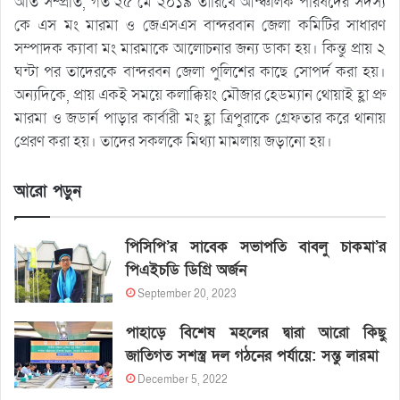
অতি সম্প্রতি, গত ২৫ মে ২০১৯ তারিখে আন্ঞ্চলিক পরিষদের সদস্য
কে এস মং মারমা ও জেএসএস বান্দরবান জেলা কমিটির সাধারণ
সম্পাদক ক্যাবা মং মারমাকে আলোচনার জন্য ডাকা হয়। কিন্তু প্রায় ২
ঘন্টা পর তাদেরকে বান্দরবন জেলা পুলিশের কাছে সোপর্দ করা হয়।
অন্যদিকে, প্রায় একই সময়ে কলাক্কিয়ং মৌজার হেডম্যান থোয়াই হ্লা প্রু
মারমা ও জডার্ন পাড়ার কার্বারী মং হ্লা ত্রিপুরাকে গ্রেফতার করে থানায়
প্রেরণ করা হয়। তাদের সকলকে মিথ্যা মামলায় জড়ানো হয়।
আরো পড়ুন
পিসিপি’র সাবেক সভাপতি বাবলু চাকমা’র
পিএইচডি ডিগ্রি অর্জন
September 20, 2023
পাহাড়ে বিশেষ মহলের দ্বারা আরো কিছু
জাতিগত সশস্ত্র দল গঠনের পর্যায়ে: সন্তু লারমা
December 5, 2022