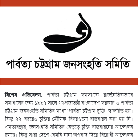
বিশেষ প্রতিবেদন
: পার্বত্য চট্টগ্রাম সমস্যাকে রাজনৈতিকভাবে
সমাধানের জন্য ১৯৯৭ সালে গণপ্রজাতন্ত্রী বাংলাদেশ সরকার ও পার্বত্য
চট্টগ্রাম জনসংহতি সমিতির মধ্যে ‘পার্বত্য চট্টগ্রাম চুক্তি’ স্বাক্ষরিত হয়।
কিন্তু ২২ বছরেও চুক্তির মৌলিক বিষয়গুলো বাস্তবায়ন করা হয় নি।
এমতাবস্থায়, জনসংহতি সমিতির নেতৃত্বে চুক্তি বাস্তবায়নের আন্দোলন
চলছে। কিন্তু সারা দেশে যেমনি নানা অপবাদ দিয়ে বিরোধী আন্দোলন