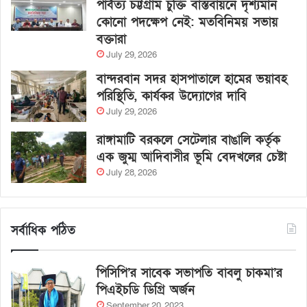
পার্বত্য চট্টগ্রাম চুক্তি বাস্তবায়নে দৃশ্যমান
কোনো পদক্ষেপ নেই: মতবিনিময় সভায়
বক্তারা
July 29, 2026
বান্দরবান সদর হাসপাতালে হামের ভয়াবহ
পরিস্থিতি, কার্যকর উদ্যোগের দাবি
July 29, 2026
রাঙ্গামাটি বরকলে সেটেলার বাঙালি কর্তৃক
এক জুম্ম আদিবাসীর ভূমি বেদখলের চেষ্টা
July 28, 2026
সর্বাধিক পঠিত
পিসিপি’র সাবেক সভাপতি বাবলু চাকমা’র
পিএইচডি ডিগ্রি অর্জন
September 20, 2023