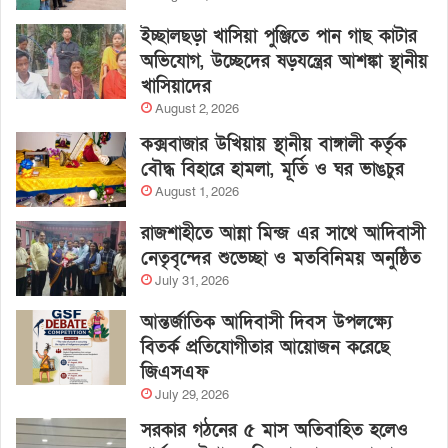
ইচ্ছালছড়া খাসিয়া পুঞ্জিতে পান গাছ কাটার
অভিযোগ, উচ্ছেদের ষড়যন্ত্রের আশঙ্কা স্থানীয়
খাসিয়াদের
August 2, 2026
কক্সবাজার উখিয়ায় স্থানীয় বাঙ্গালী কর্তৃক
বৌদ্ধ বিহারে হামলা, মূর্তি ও ঘর ভাঙচুর
August 1, 2026
রাজশাহীতে আন্না মিন্জ এর সাথে আদিবাসী
নেতৃবৃন্দের শুভেচ্ছা ও মতবিনিময় অনুষ্ঠিত
July 31, 2026
আন্তর্জাতিক আদিবাসী দিবস উপলক্ষ্যে
বিতর্ক প্রতিযোগীতার আয়োজন করেছে
জিএসএফ
July 29, 2026
সরকার গঠনের ৫ মাস অতিবাহিত হলেও