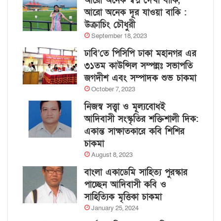
আরো অনেক স্বপ্ন দেখা বাকি,
আরো অনেক দূর যাওয়া বাকি :
উক্রাচিং চৌধুরী
September 18, 2023
ঢাবি’তে পিসিপি ঢাকা মহানগর এর
৩১তম কাউন্সিল সম্পন্নঃ সভাপতি
জগদীশ এবং সম্পাদক শুভ চাকমা
October 7, 2023
নিজস্ব সত্ত্বা ও মূল্যবোধই
আদিবাসী সংস্কৃতির শক্তিশালী দিক:
একান্ত সাক্ষাতকারে কবি শিশির
চাকমা
August 8, 2023
বাংলা একাডেমি সাহিত্য পুরস্কার
পাচ্ছেন আদিবাসী কবি ও
সাহিত্যিক মৃত্তিকা চাকমা
January 25, 2024