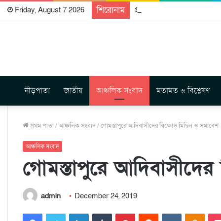
শিরোনাম
প্রকাশিত হতে যাচ্ছে দি রাবুগ
Friday, August 7 2026
নীড়পাতা
জাতীয়
আঞ্চলিক সংবাদ
মতামত ও বিশ্লেষণ
প্রথম পাতা
/
আঞ্চলিক সংবাদ
/
গোমস্তাপুরে আদিবাসীদের বিক্ষোভ মিছিল ও সমাবেশ
আঞ্চলিক সংবাদ
গোমস্তাপুরে আদিবাসীদের
admin
December 24, 2019
Facebook
Twitter
LinkedIn
Tumblr
Pinterest
Reddit
VKontakte
Odnoklassniki