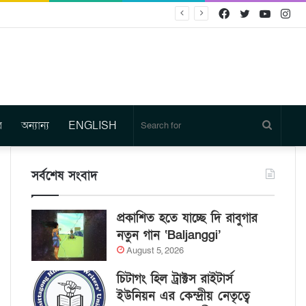
Facebook
Twitter
YouTu
In
র
অন্যান্য
ENGLISH
Search
for
সর্বশেষ সংবাদ
প্রকাশিত হতে যাচ্ছে দি রাবুগার
নতুন গান ‘Baljanggi’
August 5, 2026
চিটাগং হিল ট্রাক্টস রাইটার্স
ইউনিয়ন এর কেন্দ্রীয় নেতৃত্বে