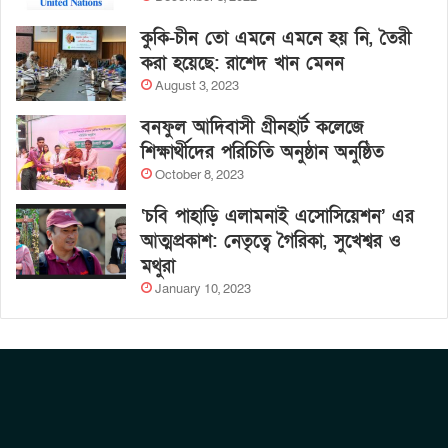
কুকি-চীন তো এমনে এমনে হয় নি, তৈরী
করা হয়েছে: রাশেদ খান মেনন
August 3, 2023
বনফুল আদিবাসী গ্রীনহার্ট কলেজে
শিক্ষার্থীদের পরিচিতি অনুষ্ঠান অনুষ্ঠিত
October 8, 2023
‘চবি পাহাড়ি এলামনাই এসোসিয়েশন’ এর
আত্মপ্রকাশ: নেতৃত্বে গৈরিকা, সুখেশ্বর ও
মথুরা
January 10, 2023