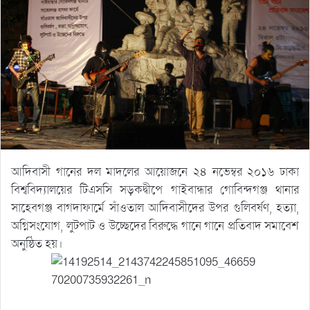
আদিবাসী গানের দল মাদলের আয়োজনে ২৪ নভেম্বর ২০১৬ ঢাকা
বিশ্ববিদ্যালয়ের টিএসসি সড়কদ্বীপে গাইবান্ধার গোবিন্দগঞ্জ থানার
সাহেবগঞ্জ বাগদাফার্মে সাঁওতাল আদিবাসীদের উপর গুলিবর্ষণ, হত্যা,
অগ্নিসংযোগ, লুটপাট ও উচ্ছেদের বিরুদ্ধে গানে গানে প্রতিবাদ সমাবেশ
অনুষ্ঠিত হয়।