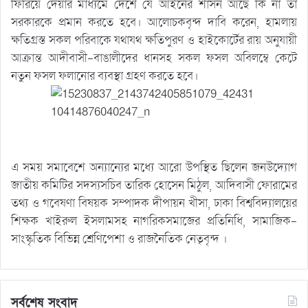
ফিরিয়ে দেয়ার মাধ্যমে দেশে যে আইনের শাসন আছে কি না তা
সরকারকে প্রমান করতে হবে। আলোচকবৃন্দ দাবি করেন, হামলায়
ক্ষতিগ্রস্ত সকল পরিবাকে যথাযথ ক্ষতিপুরণ ও হাইকোর্টের রায় অনুযায়ী
আক্রান্ত আদীবাসী-বাঙালীদের ধানসহ সকল ফসল অবিলম্বে কেটে
নতুন ফসল ফলানোর ব্যবস্থা গ্রহণ করতে হবে।
এ সময় সমাবেশে অন্যান্যের মধ্যে আরো উপস্থিত ছিলেন জনউদ্যোগ
জাতীয় কমিটির সদস্যসচিব তারিক হোসেন মিঠুল, আদিবাসী ফোরামের
তথ্য ও গবেষণা বিষয়ক সম্পাদক দীপায়ন খীসা, ঢাকা বিশ্ববিদ্যালয়ের
শিক্ষক খাইরুল ইসলামসহ নাগরিকসমাজের প্রতিনিধি, সামাজিক-
সাংস্কৃতিক বিভিন্ন শ্রেণিপেশা ও রাজনৈতিক নেতৃবৃন্দ ।
সর্বশেষ সংবাদ