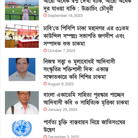
আরো অনেক স্বপ্ন দেখা বাকি, আরো অনেক
দূর যাওয়া বাকি : উক্রাচিং চৌধুরী
September 18, 2023
ঢাবি’তে পিসিপি ঢাকা মহানগর এর ৩১তম
কাউন্সিল সম্পন্নঃ সভাপতি জগদীশ এবং
সম্পাদক শুভ চাকমা
October 7, 2023
নিজস্ব সত্ত্বা ও মূল্যবোধই আদিবাসী
সংস্কৃতির শক্তিশালী দিক: একান্ত
সাক্ষাতকারে কবি শিশির চাকমা
August 8, 2023
বাংলা একাডেমি সাহিত্য পুরস্কার পাচ্ছেন
আদিবাসী কবি ও সাহিত্যিক মৃত্তিকা চাকমা
January 25, 2024
পার্বত্য চুক্তি বাস্তবায়ন নিয়ে জাতিসংঘের
উদ্বেগ
December 3, 2022