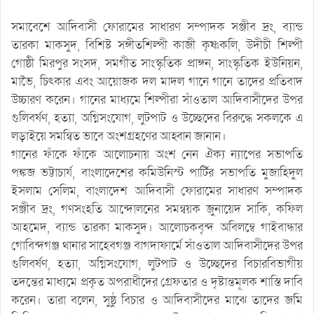
সমাবেশে আদিবাসী ফোরামের সাধারণ সম্পাদক সঞ্জীব দ্রং, ব্যান্ড
তারকা মাকসুদ, বিশিষ্ট সঙ্গীতশিল্পী কাজী কৃষ্ণকলি, উদীচী শিল্পী
গোষ্ঠী মিরপুর সংসদ, সমগীত সাংস্কৃতিক প্রাঙ্গন, সাংস্কৃতিক ইউনিয়ন,
মাভৈ, চিৎকার এবং আয়োজক দল মাদল গানে গানে তাদের প্রতিবাদ
উচ্চারণ করেন। গানের মাধ্যমে শিল্পীরা সাঁওতাল আদিবাসীদের উপর
গুলিবর্ষণ, হত্যা, অগ্নিসংযোগ, লুটপাট ও উচ্ছেদের বিরুদ্ধে সকলকে এ
লড়াইয়ে সমন্বিত ভাবে অংশগ্রহণের আহ্বান জানান।
গানের ফাঁকে ফাঁকে আলোচনায় অংশ নেন ঐক্য ন্যাপের সভাপতি
পঙ্কজ ভট্টাচার্য, বাংলাদেশের কমিউনিস্ট পার্টির সভাপতি মুজাহিদুল
ইসলাম সেলিম, বাংলাদেশ আদিবাসী ফোরামের সাধারণ সম্পাদক
সঞ্জীব দ্রং, গণসংহতি আন্দোলনের সমন্বয়ক জুনায়েদ সাকি, কফিল
আহমেদ, ব্যান্ড তারকা মাকসুদ। আলোচকবৃন্দ অবিলম্বে গাইবান্ধার
গোবিন্দগঞ্জ থানার সাহেবগঞ্জ বাগদাফার্মে সাঁওতাল আদিবাসীদের উপর
গুলিবর্ষণ, হত্যা, অগ্নিসংযোগ, লুটপাট ও উচ্ছেদের বিচারবিভাগীয়
তদন্তের মাধ্যমে প্রকৃত অপরাধীদের গ্রেফতার ও দৃষ্টান্তমূলক শাস্তি দাবি
করেন। তারা বলেন, সুষ্ঠু বিচার ও আদিবাসীদের মাঝে তাদের জমি