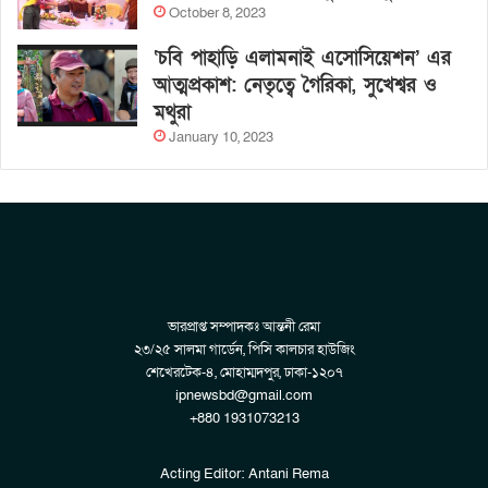
October 8, 2023
‘চবি পাহাড়ি এলামনাই এসোসিয়েশন’ এর
আত্মপ্রকাশ: নেতৃত্বে গৈরিকা, সুখেশ্বর ও
মথুরা
January 10, 2023
ভারপ্রাপ্ত সম্পাদকঃ আন্তনী রেমা
২৩/২৫ সালমা গার্ডেন, পিসি কালচার হাউজিং
শেখেরটেক-৪, মোহাম্মদপুর, ঢাকা-১২০৭
ipnewsbd@gmail.com
+880 1931073213
Acting Editor: Antani Rema