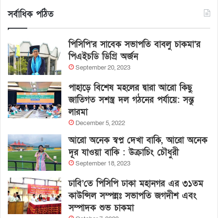
সর্বাধিক পঠিত
পিসিপি’র সাবেক সভাপতি বাবলু চাকমা’র
পিএইচডি ডিগ্রি অর্জন
September 20, 2023
পাহাড়ে বিশেষ মহলের দ্বারা আরো কিছু
জাতিগত সশস্ত্র দল গঠনের পর্যায়ে: সন্তু
লারমা
December 5, 2022
আরো অনেক স্বপ্ন দেখা বাকি, আরো অনেক
দূর যাওয়া বাকি : উক্রাচিং চৌধুরী
September 18, 2023
ঢাবি’তে পিসিপি ঢাকা মহানগর এর ৩১তম
কাউন্সিল সম্পন্নঃ সভাপতি জগদীশ এবং
সম্পাদক শুভ চাকমা