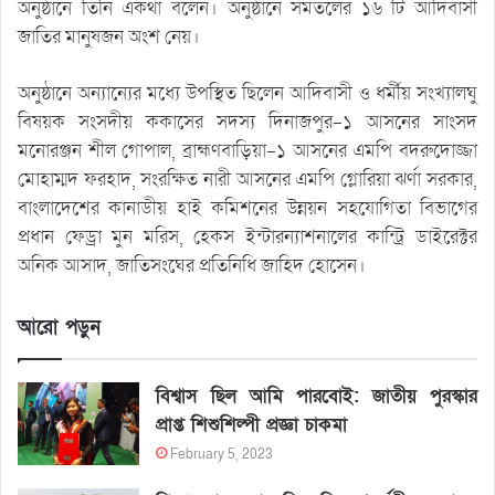
অনুষ্ঠানে তিনি একথা বলেন। অনুষ্ঠানে সমতলের ১৬ টি আদিবাসী
জাতির মানুষজন অংশ নেয়।
অনুষ্ঠানে অন্যান্যের মধ্যে উপস্থিত ছিলেন আদিবাসী ও ধর্মীয় সংখ্যালঘু
বিষয়ক সংসদীয় ককাসের সদস্য দিনাজপুর-১ আসনের সাংসদ
মনোরঞ্জন শীল গোপাল, ব্রাহ্মণবাড়িয়া-১ আসনের এমপি বদরুদোজ্জা
মোহাম্মদ ফরহাদ, সংরক্ষিত নারী আসনের এমপি গ্লোরিয়া ঝর্ণা সরকার,
বাংলাদেশের কানাডীয় হাই কমিশনের উন্নয়ন সহযোগিতা বিভাগের
প্রধান ফেড্রা মুন মরিস, হেকস ইন্টারন্যাশনালের কান্ট্রি ডাইরেক্টর
অনিক আসাদ, জাতিসংঘের প্রতিনিধি জাহিদ হোসেন।
আরো পড়ুন
বিশ্বাস ছিল আমি পারবোই: জাতীয় পুরস্কার
প্রাপ্ত শিশুশিল্পী প্রজ্ঞা চাকমা
February 5, 2023