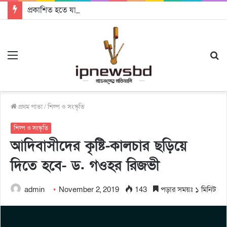
প্রকাশিত হতে যাচ্ছে দি রাবুগার নতুন গান ‘Baljanggi’
Menu
S
fo
প্রথম পাতা
/
শিল্প ও সংস্কৃতি
শিল্প ও সংস্কৃতি
আদিবাসীদের কৃষ্টি-কালচার ছড়িয়ে
দিতে হবে- ড. গওহর রিজভী
admin
November 2, 2019
143
পড়ার সময়ঃ ১ মিনিট