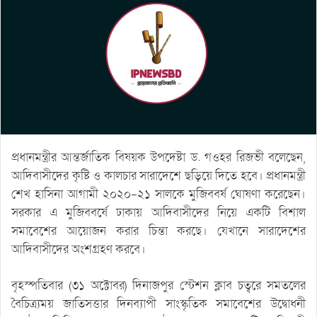
প্রধানমন্ত্রীর আন্তর্জাতিক বিষয়ক উপদেষ্টা ড. গওহর রিজভী বলেছেন,
আদিবাসীদের কৃষ্টি ও কালচার সারাদেশে ছড়িয়ে দিতে হবে। প্রধানমন্ত্রী
শেখ হাসিনা আগামী ২০২০-২১ সালকে মুজিববর্ষ ঘোষণা করেছেন।
সরকার এ মুজিববর্ষে ঢাকায় আদিবাসীদের নিয়ে একটি বিশাল
সমাবেশের আয়োজন করার চিন্তা করছে। যেখানে সারাদেশের
আদিবাসীদের অংশগ্রহণ করবে।
বৃহস্পতিবার (৩১ অক্টোবর) দিনাজপুর স্টেশন ক্লাব চত্বরে সমতলের
বৈচিত্র্যময় জাতিসত্তার দিনব্যাপী সাংস্কৃতিক সমাবেশের উদ্বোধনী