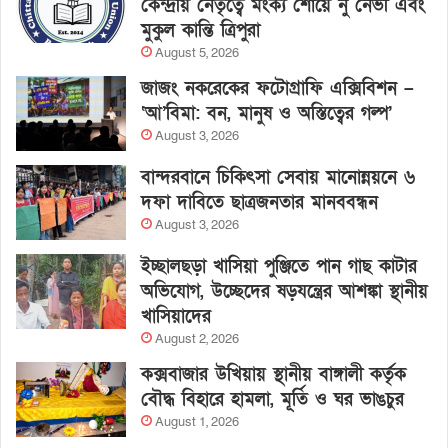
কেন্দ্রীয় নেতৃত্বে মংক্য শোয়ে নু নেভী এবং
মুকুল কান্তি ত্রিপুরা
August 5, 2026
জাজং নকরেকের ফটোগ্রাফি এক্সিবিশন –
‘আ’বিমা: বন, মানুষ ও অস্তিত্বের গল্প’
August 3, 2026
বান্দরবানে চিকিৎসা সেবায় মানোন্নয়নে ৬
দফা দাবিতে ছাত্রজনতার মানববন্ধন
August 3, 2026
ইচ্ছালছড়া খাসিয়া পুঞ্জিতে পান গাছ কাটার
অভিযোগ, উচ্ছেদের ষড়যন্ত্রের আশঙ্কা স্থানীয়
খাসিয়াদের
August 2, 2026
কক্সবাজার উখিয়ায় স্থানীয় বাঙ্গালী কর্তৃক
বৌদ্ধ বিহারে হামলা, মূর্তি ও ঘর ভাঙচুর
August 1, 2026