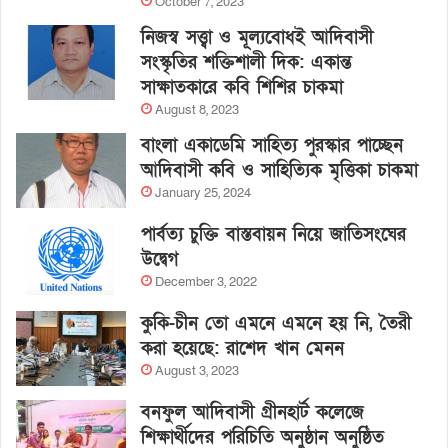
October 7, 2023
নিজস্ব সত্ত্বা ও মূল্যবোধই আদিবাসী
সংস্কৃতির শক্তিশালী দিক: একান্ত
সাক্ষাতকারে কবি শিশির চাকমা
August 8, 2023
বাংলা একাডেমি সাহিত্য পুরস্কার পাচ্ছেন
আদিবাসী কবি ও সাহিত্যিক মৃত্তিকা চাকমা
January 25, 2024
পার্বত্য চুক্তি বাস্তবায়ন নিয়ে জাতিসংঘের
উদ্বেগ
December 3, 2022
কুকি-চীন তো এমনে এমনে হয় নি, তৈরী
করা হয়েছে: রাশেদ খান মেনন
August 3, 2023
বনফুল আদিবাসী গ্রীনহার্ট কলেজে
শিক্ষার্থীদের পরিচিতি অনুষ্ঠান অনুষ্ঠিত