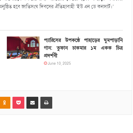
 অনুষ্ঠিত হবে জাতিসংঘ দিবসের ঐতিহ্যবাহী ‘ইউ এন ডে কনসার্ট।’
প্যারিসের উপকণ্ঠে পাহাড়ের ঘুমপাড়ানি
গান: তুফান চাকমার ১ম একক চিত্র
প্রদর্শনী
June 10, 2025
Odnoklassniki
Pocket
Share via Email
Print