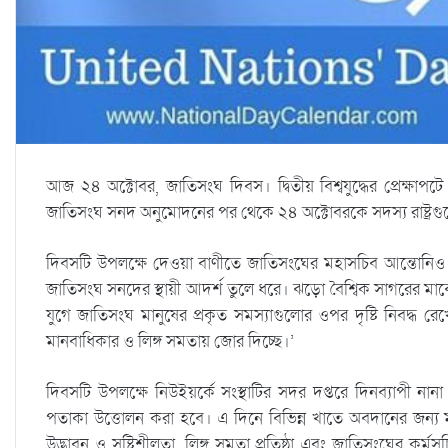
আজ ২৪ অক্টোবর, জাতিসংঘ দিবস। দ্বিতীয় বিশ্বযুদ্ধের প্রেক্ষ
জাতিসংঘ সনদ অনুমোদনের পর থেকে ২৪ অক্টোবরকে সদস্য রাষ্ট্রগু
দিবসটি উপলক্ষে দেওয়া বাণীতে জাতিসংঘের মহাসচিব আন্তোনি
জাতিসংঘ সনদের স্থায়ী আদর্শ তুলে ধরে। ঝড়ো বৈশ্বিক সাগরের মা
যুগে জাতিসংঘ মানুষের প্রকৃত সমস্যাগুলোর ওপর দৃষ্টি নিবদ্ধ রেখ
মানবাধিকার ও লিঙ্গ সমতায় জোর দিচ্ছে।’
দিবসটি উপলক্ষে নিউইয়র্কে সংস্থাটির সদর দপ্তরে দিনব্যাপী না
পতাকা উত্তোলন করা হবে। এ দিনে বিভিন্ন খাতে অবদানের জন্য 
উদ্ভাবন ও সৃষ্টিশীলতা, লিঙ্গ সমতা প্রতিষ্ঠা এবং জাতিসংঘের কর্ম