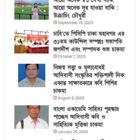
আরো অনেক স্বপ্ন দেখা বাকি,
আরো অনেক দূর যাওয়া বাকি :
উক্রাচিং চৌধুরী
September 18, 2023
ঢাবি’তে পিসিপি ঢাকা মহানগর এর
৩১তম কাউন্সিল সম্পন্নঃ সভাপতি
জগদীশ এবং সম্পাদক শুভ চাকমা
October 7, 2023
নিজস্ব সত্ত্বা ও মূল্যবোধই
আদিবাসী সংস্কৃতির শক্তিশালী দিক:
একান্ত সাক্ষাতকারে কবি শিশির
চাকমা
August 8, 2023
বাংলা একাডেমি সাহিত্য পুরস্কার
পাচ্ছেন আদিবাসী কবি ও
সাহিত্যিক মৃত্তিকা চাকমা
January 25, 2024