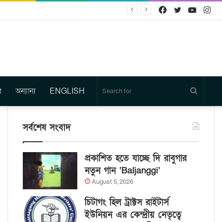
Facebook
Twitter
YouTu
In
র
অন্যান্য
ENGLISH
Search
for
সর্বশেষ সংবাদ
প্রকাশিত হতে যাচ্ছে দি রাবুগার
নতুন গান ‘Baljanggi’
August 5, 2026
চিটাগং হিল ট্রাক্টস রাইটার্স
ইউনিয়ন এর কেন্দ্রীয় নেতৃত্বে