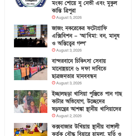
মংক্য শোয়ে নু নেভী এবং মুকুল
কান্তি ত্রিপুরা
August 5, 2026
জাজং নকরেকের ফটোগ্রাফি
এক্সিবিশন – ‘আ’বিমা: বন, মানুষ
ও অস্তিত্বের গল্প’
August 3, 2026
বান্দরবানে চিকিৎসা সেবায়
মানোন্নয়নে ৬ দফা দাবিতে
ছাত্রজনতার মানববন্ধন
August 3, 2026
ইচ্ছালছড়া খাসিয়া পুঞ্জিতে পান গাছ
কাটার অভিযোগ, উচ্ছেদের
ষড়যন্ত্রের আশঙ্কা স্থানীয় খাসিয়াদের
August 2, 2026
কক্সবাজার উখিয়ায় স্থানীয় বাঙ্গালী
কর্তৃক বৌদ্ধ বিহারে হামলা, মূর্তি ও