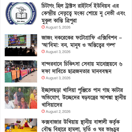
চিটাগং হিল ট্রাক্টস রাইটার্স ইউনিয়ন এর
কেন্দ্রীয় নেতৃত্বে মংক্য শোয়ে নু নেভী এবং
মুকুল কান্তি ত্রিপুরা
August 5, 2026
জাজং নকরেকের ফটোগ্রাফি এক্সিবিশন –
‘আ’বিমা: বন, মানুষ ও অস্তিত্বের গল্প’
August 3, 2026
বান্দরবানে চিকিৎসা সেবায় মানোন্নয়নে ৬
দফা দাবিতে ছাত্রজনতার মানববন্ধন
August 3, 2026
ইচ্ছালছড়া খাসিয়া পুঞ্জিতে পান গাছ কাটার
অভিযোগ, উচ্ছেদের ষড়যন্ত্রের আশঙ্কা স্থানীয়
খাসিয়াদের
August 2, 2026
কক্সবাজার উখিয়ায় স্থানীয় বাঙ্গালী কর্তৃক
বৌদ্ধ বিহারে হামলা, মূর্তি ও ঘর ভাঙচুর