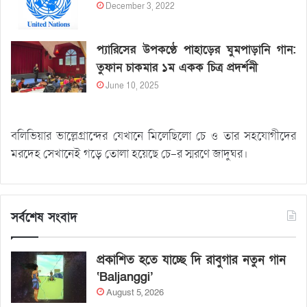
December 3, 2022
প্যারিসের উপকণ্ঠে পাহাড়ের ঘুমপাড়ানি গান:
তুফান চাকমার ১ম একক চিত্র প্রদর্শনী
June 10, 2025
বলিভিয়ার ভাল্লেগ্রান্দের যেখানে মিলেছিলো চে ও তার সহযোগীদের
মরদেহ সেখানেই গড়ে তোলা হয়েছে চে-র স্মরণে জাদুঘর।
সর্বশেষ সংবাদ
প্রকাশিত হতে যাচ্ছে দি রাবুগার নতুন গান
‘Baljanggi’
August 5, 2026