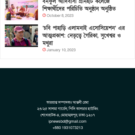
বনফুল আদিবাসী গ্রীনহার্ট কলেজে
শিক্ষার্থীদের পরিচিতি অনুষ্ঠান অনুষ্ঠিত
October 8, 2023
‘চবি পাহাড়ি এলামনাই এসোসিয়েশন’ এর
আত্মপ্রকাশ: নেতৃত্বে গৈরিকা, সুখেশ্বর ও
মথুরা
January 10, 2023
ভারপ্রাপ্ত সম্পাদকঃ আন্তনী রেমা
২৩/২৫ সালমা গার্ডেন, পিসি কালচার হাউজিং
শেখেরটেক-৪, মোহাম্মদপুর, ঢাকা-১২০৭
ipnewsbd@gmail.com
+880 1931073213