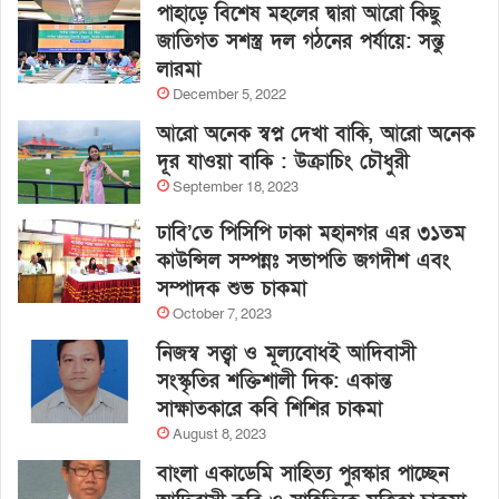
পাহাড়ে বিশেষ মহলের দ্বারা আরো কিছু
জাতিগত সশস্ত্র দল গঠনের পর্যায়ে: সন্তু
লারমা
December 5, 2022
আরো অনেক স্বপ্ন দেখা বাকি, আরো অনেক
দূর যাওয়া বাকি : উক্রাচিং চৌধুরী
September 18, 2023
ঢাবি’তে পিসিপি ঢাকা মহানগর এর ৩১তম
কাউন্সিল সম্পন্নঃ সভাপতি জগদীশ এবং
সম্পাদক শুভ চাকমা
October 7, 2023
নিজস্ব সত্ত্বা ও মূল্যবোধই আদিবাসী
সংস্কৃতির শক্তিশালী দিক: একান্ত
সাক্ষাতকারে কবি শিশির চাকমা
August 8, 2023
বাংলা একাডেমি সাহিত্য পুরস্কার পাচ্ছেন