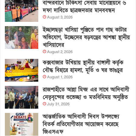
বান্দরবানে চিকিৎসা সেবায় মানোন্নয়নে ৬
দফা দাবিতে ছাত্রজনতার মানববন্ধন
August 3, 2026
ইচ্ছালছড়া খাসিয়া পুঞ্জিতে পান গাছ কাটার
অভিযোগ, উচ্ছেদের ষড়যন্ত্রের আশঙ্কা স্থানীয়
খাসিয়াদের
August 2, 2026
কক্সবাজার উখিয়ায় স্থানীয় বাঙ্গালী কর্তৃক
বৌদ্ধ বিহারে হামলা, মূর্তি ও ঘর ভাঙচুর
August 1, 2026
রাজশাহীতে আন্না মিন্জ এর সাথে আদিবাসী
নেতৃবৃন্দের শুভেচ্ছা ও মতবিনিময় অনুষ্ঠিত
July 31, 2026
আন্তর্জাতিক আদিবাসী দিবস উপলক্ষ্যে
বিতর্ক প্রতিযোগীতার আয়োজন করেছে
জিএসএফ