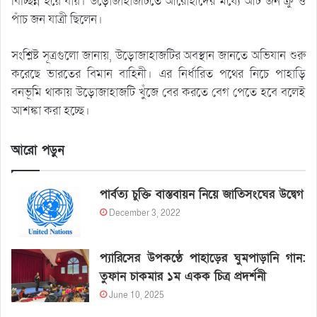
বিচ্ছিন্ন হয়ে যায়। উড়োজাহাজটিতে আরোহীদের মধ্যে আট জন ক্রু ও
পাঁচ জন যাত্রী ছিলেন।
সংশ্লিষ্ট সূত্রগুলো জানায়, উড়োজাহাজটির অবস্থান জানতে অভিযান শুরু
করেছে ভারতের বিমান বাহিনী। এর নির্ধারিত পথের নিচে পাহাড়ি
বনভূমি থাকায় উড়োজাহাজটি খুঁজে বের করতে বেগ পেতে হবে বলেই
আশঙ্কা করা হচ্ছে।
আরো পড়ুন
পার্বত্য চুক্তি বাস্তবায়ন নিয়ে জাতিসংঘের উদ্বেগ
December 3, 2022
প্যারিসের উপকণ্ঠে পাহাড়ের ঘুমপাড়ানি গান:
তুফান চাকমার ১ম একক চিত্র প্রদর্শনী
June 10, 2025