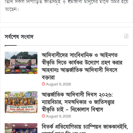
তিনি সকল নিপীড়িত জতিসমূহ ও শ্রমজীবী মানুষের মাঝে অমর হয়ে
আছেন।
সর্বশেষ সংবাদ
আদিবাসীদের সাংবিধানিক ও আইনগত
স্বীকৃতি দিতে কার্যকর উদ্যোগ গ্রহণ করার
আহবানঃ আন্তর্জাতিক আদিবাসী দিবসে
বক্তারা
August 9, 2026
আন্তর্জাতিক আদিবাসী দিবস ২০২৬:
ন্যায়বিচার, সমঅধিকার ও জাতিসত্ত্বার
স্বীকৃতি চাই – নিকোলাস বিশ্বাস
August 9, 2026
বিতর্ক প্রতিযোগিতায় চ্যাম্পিয়ন জাককানইবি,