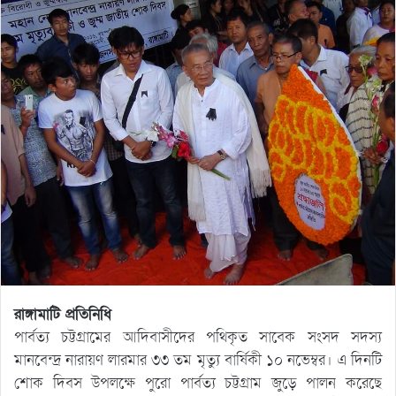
রাঙ্গামাটি প্রতিনিধি
পার্বত্য চট্টগ্রামের আদিবাসীদের পথিকৃত সাবেক সংসদ সদস্য
মানবেন্দ্র নারায়ণ লারমার ৩৩ তম মৃত্যু বার্ষিকী ১০ নভেম্বর। এ দিনটি
শোক দিবস উপলক্ষে পুরো পার্বত্য চট্টগ্রাম জুড়ে পালন করেছে