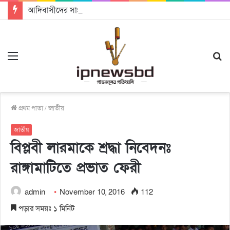
আদিবাসীদের সাংবিধানিক ও আইনগত স্বীকৃতি দিতে কার্যকর উদ্যোগ গ্রহণ করার আহবানঃ আন্তর্জাতিক আদিবাসী দিবসে বক্তারা
Menu
S
fo
প্রথম পাতা
/
জাতীয়
জাতীয়
বিপ্লবী লারমাকে শ্রদ্ধা নিবেদনঃ
রাঙ্গামাটিতে প্রভাত ফেরী
admin
November 10, 2016
112
পড়ার সময়ঃ ১ মিনিট