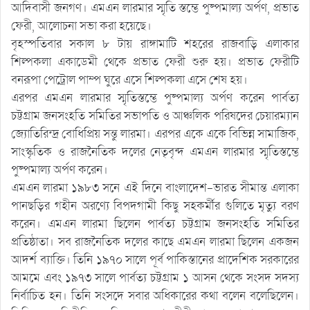
আদিবাসী জনগণ। এমএন লারমার স্মৃতি স্তম্ভে পুষ্পমাল্য অর্পণ, প্রভাত
ফেরী, আলোচনা সভা করা হয়েছে।
বৃহস্পতিবার সকাল ৮ টায় রাঙ্গামাটি শহরের রাজবাড়ি এলাকার
শিল্পকলা একাডেমী থেকে প্রভাত ফেরী শুরু হয়। প্রভাত ফেরীটি
বনরূপা পেট্রোল পাম্প ঘুরে এসে শিল্পকলা এসে শেষ হয়।
এরপর এমএন লারমার স্মৃতিস্তম্ভে পুষ্পমাল্য অর্পণ করেন পার্বত্য
চট্টগ্রাম জনসংহতি সমিতির সভাপতি ও আঞ্চলিক পরিষদের চেয়ারম্যান
জ্যোতিরিন্দ্র বোধিপ্রিয় সন্তু লারমা। এরপর একে একে বিভিন্ন সামাজিক,
সাংস্কৃতিক ও রাজনৈতিক দলের নেতৃবৃন্দ এমএন লারমার স্মৃতিস্তম্ভে
পুষ্পমাল্য অর্পণ করেন।
এমএন লারমা ১৯৮৩ সনে এই দিনে বাংলাদেশ-ভারত সীমান্ত এলাকা
পানছড়ির গহীন অরণ্যে বিপদগামী কিছু সহকর্মীর গুলিতে মৃত্যু বরণ
করেন। এমএন লারমা ছিলেন পার্বত্য চট্টগ্রাম জনসংহতি সমিতির
প্রতিষ্ঠাতা। সব রাজনৈতিক দলের কাছে এমএন লারমা ছিলেন একজন
আদর্শ ব্যাক্তি। তিনি ১৯৭০ সালে পূর্ব পাকিস্তানের প্রাদেশিক সরকারের
আমমে এবং ১৯৭৩ সালে পার্বত্য চট্টগ্রাম ১ আসন থেকে সংসদ সদস্য
নির্বাচিত হন। তিনি সংসদে সবার অধিকারের কথা বলেন বলেছিলেন।