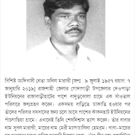
বিশিষ্ট আদিবাসী নেতা অনিল মারান্ডী [জন্ম : ৯ জুলাই ১৯৫৭ প্রয়াণ: ৭
জানুয়ারি ২০১৯] রাজশাহী জেলার গোদাগাড়ী উপজেলার দেওপাড়া
ইউনিয়নের রাজাবাড়ীহাটের পাশে বাদুড়ঝোলা গ্রামে এক সাঁওতাল
পরিবারে জন্মগ্রহণ করেন। একসময় বাড়িতে ডাকাতি হওয়ার পর
তাঁদের পরিবার বসবাসের জন্য চলে আসে পাশের কাঁকনহাট ইউনিয়নের
পাঁচগাছিয়া গ্রামে। এখানেই তিনি শেষনিশ্বাস ত্যাগ করেন। তাঁর বাবার
নাম সুবল মারান্ডী, মায়ের নাম মেরী ম্যাগডালিনা হেমব্রম। বাবা-মায়ের