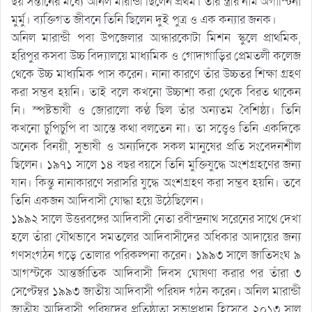
ছয় সন্তানের মধ্যে অনিল মারান্ডী ছিলেন প্রথম। তাঁর স্ত্রীর নাম অগাস্টিনা
মুর্মু। ব্যক্তিগত জীবনে তিনি ছিলেন দুই পুত্র ও এক কন্যার জনক।
অনিল মারান্ডী পবা উপজেলার আন্ধারকোটা মিশন স্কুলে প্রাথমিক,
হরিপুর কসবা উচ্চ বিদ্যালয়ে মাধ্যমিক ও গোদাগাড়ির প্রেমতলী কলেজ
থেকে উচ্চ মাধ্যমিক পাস করেন। নানা কারণে তাঁর উচ্চতর শিক্ষা গ্রহণ
করা সম্ভব হয়নি। তাই বলে কখনো উচ্চাশা করা থেকে বিরত থাকেন
নি। স্পষ্টভাষী ও জোরালো কণ্ঠ ছিল তাঁর অন্যতম বৈশিষ্ঠ্য। তিনি
কখনো চুপিচুপি বা আস্তে কথা বলতেন না। তা সত্ত্বেও তিনি একদিকে
অনেক বিনয়ী, সুভাষী ও অন্যদিকে সকল মানুষের প্রতি সংবেদনশীল
ছিলেন। ১৯৭১ সালে ১৪ বছর বয়সে তিনি মুক্তিযুদ্ধে অংশগ্রহণের জন্য
যান। কিন্তু নানাকারণে সরাসরি যুদ্ধে অংশগ্রহণ করা সম্ভব হয়নি। তবে
তিনি একজন আদিবাসী যোদ্ধা হয়ে উঠেছিলেন।
১৯৯২ সালে উত্তরবঙ্গের আদিবাসী নেতা রবীন্দ্রনাথ সরেনের সাথে দেখা
হলে তাঁরা যৌথভাবে সমতলের আদিবাসীদের অধিকার আদায়ের জন্য
গণসংগঠন গড়ে তোলার পরিকল্পনা করেন। ১৯৯৩ সালে জাতিসংঘ ৯
আগস্টকে আন্তর্জাতিক আদিবাসী দিবস ঘোষণা করার পর তাঁরা ৩
সেপ্টেম্বর ১৯৯৩ জাতীয় আদিবাসী পরিষদ গঠন করেন। অনিল মারান্ডী
জাতীয় আদিবাসী পরিষদের প্রতিষ্ঠাতা সভাপ্রধান হিসেবে ২০১৩ সাল