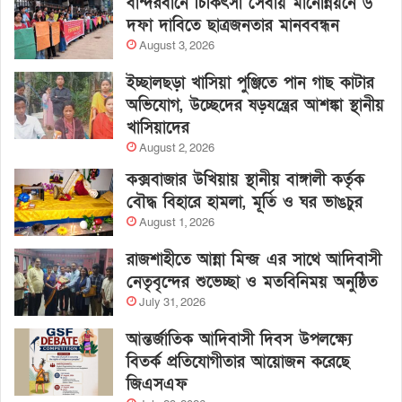
বান্দরবানে চিকিৎসা সেবায় মানোন্নয়নে ৬
দফা দাবিতে ছাত্রজনতার মানববন্ধন
August 3, 2026
ইচ্ছালছড়া খাসিয়া পুঞ্জিতে পান গাছ কাটার
অভিযোগ, উচ্ছেদের ষড়যন্ত্রের আশঙ্কা স্থানীয়
খাসিয়াদের
August 2, 2026
কক্সবাজার উখিয়ায় স্থানীয় বাঙ্গালী কর্তৃক
বৌদ্ধ বিহারে হামলা, মূর্তি ও ঘর ভাঙচুর
August 1, 2026
রাজশাহীতে আন্না মিন্জ এর সাথে আদিবাসী
নেতৃবৃন্দের শুভেচ্ছা ও মতবিনিময় অনুষ্ঠিত
July 31, 2026
আন্তর্জাতিক আদিবাসী দিবস উপলক্ষ্যে
বিতর্ক প্রতিযোগীতার আয়োজন করেছে
জিএসএফ