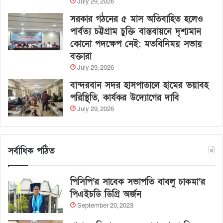
July 29, 2026
সরকার গঠনের ৫ মাস অতিবাহিত হলেও
পার্বত্য চট্টগ্রাম চুক্তি বাস্তবায়নে দৃশ্যমান
কোনো পদক্ষেপ নেই: মতবিনিময় সভায়
বক্তারা
July 29, 2026
বান্দরবান সদর হাসপাতালে হামের ভয়াবহ
পরিস্থিতি, কার্যকর উদ্যোগের দাবি
July 29, 2026
সর্বাধিক পঠিত
পিসিপি’র সাবেক সভাপতি বাবলু চাকমা’র
পিএইচডি ডিগ্রি অর্জন
September 20, 2023