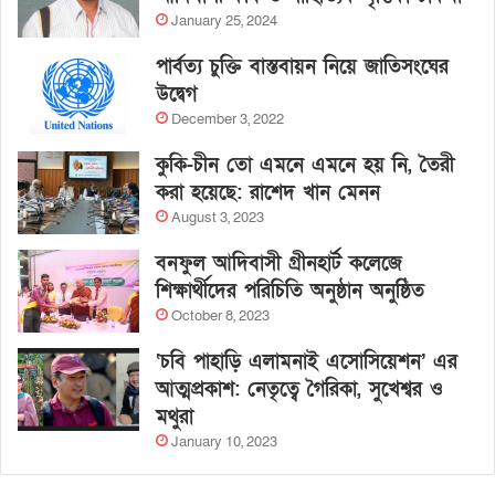
January 25, 2024
পার্বত্য চুক্তি বাস্তবায়ন নিয়ে জাতিসংঘের
উদ্বেগ
December 3, 2022
কুকি-চীন তো এমনে এমনে হয় নি, তৈরী
করা হয়েছে: রাশেদ খান মেনন
August 3, 2023
বনফুল আদিবাসী গ্রীনহার্ট কলেজে
শিক্ষার্থীদের পরিচিতি অনুষ্ঠান অনুষ্ঠিত
October 8, 2023
‘চবি পাহাড়ি এলামনাই এসোসিয়েশন’ এর
আত্মপ্রকাশ: নেতৃত্বে গৈরিকা, সুখেশ্বর ও
মথুরা
January 10, 2023