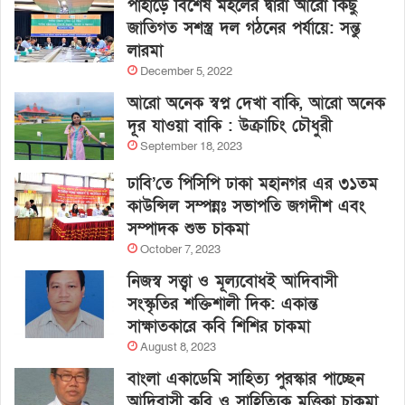
পাহাড়ে বিশেষ মহলের দ্বারা আরো কিছু
জাতিগত সশস্ত্র দল গঠনের পর্যায়ে: সন্তু
লারমা
December 5, 2022
আরো অনেক স্বপ্ন দেখা বাকি, আরো অনেক
দূর যাওয়া বাকি : উক্রাচিং চৌধুরী
September 18, 2023
ঢাবি’তে পিসিপি ঢাকা মহানগর এর ৩১তম
কাউন্সিল সম্পন্নঃ সভাপতি জগদীশ এবং
সম্পাদক শুভ চাকমা
October 7, 2023
নিজস্ব সত্ত্বা ও মূল্যবোধই আদিবাসী
সংস্কৃতির শক্তিশালী দিক: একান্ত
সাক্ষাতকারে কবি শিশির চাকমা
August 8, 2023
বাংলা একাডেমি সাহিত্য পুরস্কার পাচ্ছেন
আদিবাসী কবি ও সাহিত্যিক মৃত্তিকা চাকমা