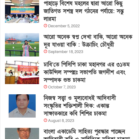
পাহাড়ে বিশেষ মহলের দ্বারা আরো কিছু
জাতিগত সশস্ত্র দল গঠনের পর্যায়ে: সন্তু
লারমা
December 5, 2022
আরো অনেক স্বপ্ন দেখা বাকি, আরো অনেক
দূর যাওয়া বাকি : উক্রাচিং চৌধুরী
September 18, 2023
ঢাবি’তে পিসিপি ঢাকা মহানগর এর ৩১তম
কাউন্সিল সম্পন্নঃ সভাপতি জগদীশ এবং
সম্পাদক শুভ চাকমা
October 7, 2023
নিজস্ব সত্ত্বা ও মূল্যবোধই আদিবাসী
সংস্কৃতির শক্তিশালী দিক: একান্ত
সাক্ষাতকারে কবি শিশির চাকমা
August 8, 2023
বাংলা একাডেমি সাহিত্য পুরস্কার পাচ্ছেন