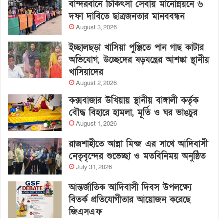
বান্দরবানে চিকিৎসা সেবায় মানোন্নয়নে ৬
দফা দাবিতে ছাত্রজনতার মানববন্ধন
August 3, 2026
ইচ্ছালছড়া খাসিয়া পুঞ্জিতে পান গাছ কাটার
অভিযোগ, উচ্ছেদের ষড়যন্ত্রের আশঙ্কা স্থানীয়
খাসিয়াদের
August 2, 2026
কক্সবাজার উখিয়ায় স্থানীয় বাঙ্গালী কর্তৃক
বৌদ্ধ বিহারে হামলা, মূর্তি ও ঘর ভাঙচুর
August 1, 2026
রাজশাহীতে আন্না মিন্জ এর সাথে আদিবাসী
নেতৃবৃন্দের শুভেচ্ছা ও মতবিনিময় অনুষ্ঠিত
July 31, 2026
আন্তর্জাতিক আদিবাসী দিবস উপলক্ষ্যে
বিতর্ক প্রতিযোগীতার আয়োজন করেছে
জিএসএফ