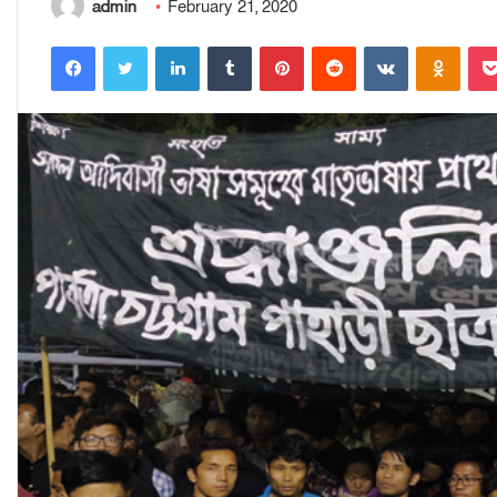
admin
February 21, 2020
Facebook
Twitter
LinkedIn
Tumblr
Pinterest
Reddit
VKontakte
Odnoklassniki