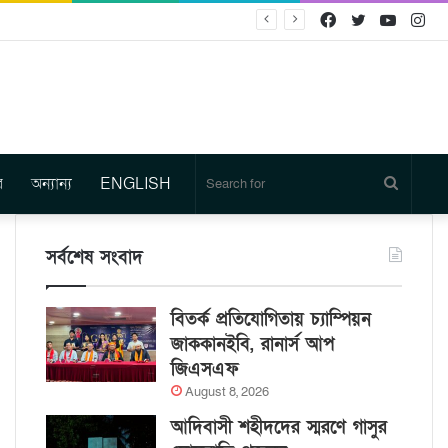
Facebook
Twitter
YouTu
In
র
অন্যান্য
ENGLISH
Search
for
সর্বশেষ সংবাদ
বিতর্ক প্রতিযোগিতায় চ্যাম্পিয়ন
জাককানইবি, রানার্স আপ
জিএসএফ
August 8, 2026
আদিবাসী শহীদদের স্মরণে গাসুর