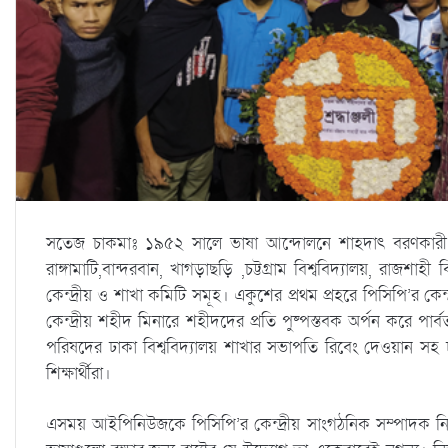
সতেজ চাকমাঃ ১৯৫২ সালে ভাষা আন্দোলনে শাহদাৎ বরণকারী বীর শ
রাঙ্গামাটি,বান্দরবান, খাগড়াছড়ি ,চট্টগ্রাম বিশ্ববিদ্যালয়, রাজশাহী ব
কেন্দ্রীয় ও শাখা কমিটি সমূহ। একুশের প্রথম প্রহরে পিসিপি’র কেন্দ
কেন্দ্রীয় শহীদ মিনারে শহীদদের প্রতি পুষ্পস্তবক অর্পন করে পার্ব
পরিষদের ঢাকা বিশ্ববিদ্যালয় শাখার সভাপতি রিবেং দেওয়ান সহ ঢাকা
শিক্ষার্থীরা।
এসময় আইপিনিউজকে পিসিপি’র কেন্দ্রীয় সাংগঠনিক সম্পাদক নি