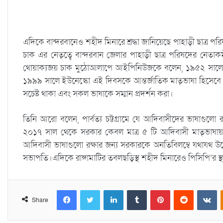
এদিকে বান্দরবানেও শহীদ মিনারে শ্রদ্ধা জানিয়েছে পাহাড়ী ছাত্র 
চাক এর নেতৃত্বে বান্দরবান জেলার পাহাড়ী ছাত্র পরিষদের নেতাকর
থোয়াক্যজয় চাক মুঠোআলাপে আইপিনিউজকে বলেন, ১৯৫২ সালে বাঙা
১৯৯৯ সালে ইউনেস্কো এই দিবসকে আন্তর্জাতিক মাতৃভাষা হিসেবে 
সচেষ্ট থাকা এবং সকল ভাষাকে সম্মান প্রদর্শন করা।
তিনি আরো বলেন, পার্বত্য চট্টগ্রামে যে আদিবাসীদের ভাষাগুলো রয়
২০১৭ সাল থেকে সরকার কেবল মাত্র ৫ টি আদিবাসী মাতৃভাষায় (পা
আদিবাসী ভাষাগুলো রক্ষার জন্য সরকারকে অনতিবিলম্বে যথাযথ উদ
সভাপতি।এদিকে রাঙ্গামাটির তবলছড়িস্থ শহীদ মিনারেও পিসিপি’র স্থানীয়
Facebook
Twitter
LinkedIn
Tumblr
Pinterest
Reddit
VKontakte
Share