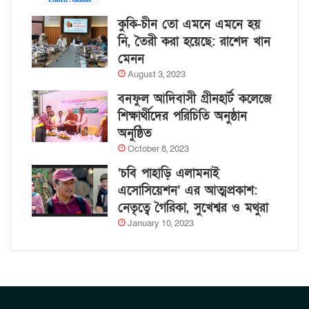
কুকি-চীন তো এমনে এমনে হয়
নি, তৈরী করা হয়েছে: রাশেদ খান
মেনন
August 3, 2023
বনফুল আদিবাসী গ্রীনহার্ট কলেজে
শিক্ষার্থীদের পরিচিতি অনুষ্ঠান
অনুষ্ঠিত
October 8, 2023
‘চবি পাহাড়ি এলামনাই
এসোসিয়েশন’ এর আত্মপ্রকাশ:
নেতৃত্বে গৈরিকা, সুখেশ্বর ও মথুরা
January 10, 2023