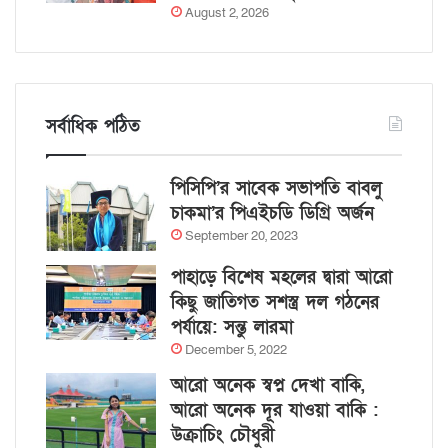
August 2, 2026
সর্বাধিক পঠিত
পিসিপি’র সাবেক সভাপতি বাবলু
চাকমা’র পিএইচডি ডিগ্রি অর্জন
September 20, 2023
পাহাড়ে বিশেষ মহলের দ্বারা আরো
কিছু জাতিগত সশস্ত্র দল গঠনের
পর্যায়ে: সন্তু লারমা
December 5, 2022
আরো অনেক স্বপ্ন দেখা বাকি,
আরো অনেক দূর যাওয়া বাকি :
উক্রাচিং চৌধুরী