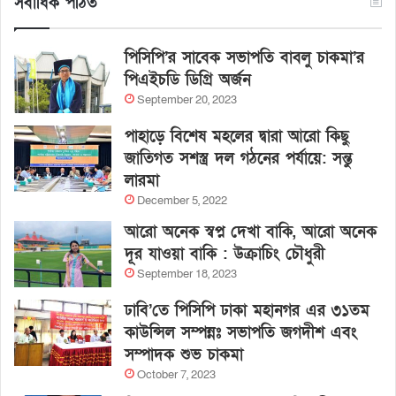
সর্বাধিক পঠিত
পিসিপি’র সাবেক সভাপতি বাবলু চাকমা’র
পিএইচডি ডিগ্রি অর্জন
September 20, 2023
পাহাড়ে বিশেষ মহলের দ্বারা আরো কিছু
জাতিগত সশস্ত্র দল গঠনের পর্যায়ে: সন্তু
লারমা
December 5, 2022
আরো অনেক স্বপ্ন দেখা বাকি, আরো অনেক
দূর যাওয়া বাকি : উক্রাচিং চৌধুরী
September 18, 2023
ঢাবি’তে পিসিপি ঢাকা মহানগর এর ৩১তম
কাউন্সিল সম্পন্নঃ সভাপতি জগদীশ এবং
সম্পাদক শুভ চাকমা
October 7, 2023