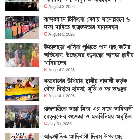
August 3, 2026
বান্দরবানে চিকিৎসা সেবায় মানোন্নয়নে ৬
দফা দাবিতে ছাত্রজনতার মানববন্ধন
August 3, 2026
ইচ্ছালছড়া খাসিয়া পুঞ্জিতে পান গাছ কাটার
অভিযোগ, উচ্ছেদের ষড়যন্ত্রের আশঙ্কা স্থানীয়
খাসিয়াদের
August 2, 2026
কক্সবাজার উখিয়ায় স্থানীয় বাঙ্গালী কর্তৃক
বৌদ্ধ বিহারে হামলা, মূর্তি ও ঘর ভাঙচুর
August 1, 2026
রাজশাহীতে আন্না মিন্জ এর সাথে আদিবাসী
নেতৃবৃন্দের শুভেচ্ছা ও মতবিনিময় অনুষ্ঠিত
July 31, 2026
আন্তর্জাতিক আদিবাসী দিবস উপলক্ষ্যে