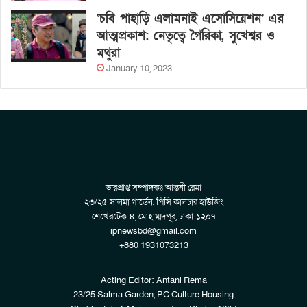
‘চবি পাহাড়ি এলামনাই এসোসিয়েশন’ এর
আত্মপ্রকাশ: নেতৃত্বে গৈরিকা, সুখেশ্বর ও
মথুরা
January 10, 2023
ভারপ্রাপ্ত সম্পাদকঃ আন্তনী রেমা
২৩/২৫ সালমা গার্ডেন, পিসি কালচার হাউজিং
শেখেরটেক-৪, মোহাম্মদপুর, ঢাকা-১২০৭
ipnewsbd@gmail.com
+880 1931073213
Acting Editor: Antani Rema
23/25 Salma Garden, PC Culture Housing