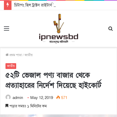
চিটাগং হিল ট্রাক্টস রাইটার্স ইউনিয়ন এর কেন্দ্রীয় নেতৃত্বে মংক্য শোয়ে নু নেভী এবং মুকুল কান্তি ত্রিপুরা
Menu
S
fo
প্রথম পাতা
/
জাতীয়
জাতীয়
৫২টি ভেজাল পণ্য বাজার থেকে
প্রত্যাহারের নির্দেশ দিয়েছে হাইকোর্ট
admin
May 12, 2019
571
পড়ার সময়ঃ ১ মিনিটের কম