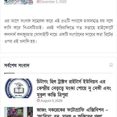
December 5, 2022
এর আগে সংবাদ সম্মেলন করে এই ৫২টি পণ্যকে মানসম্মত নয় বলে
দাবি করে বিএসটিআই। এরই পরিপ্রক্ষিতে গত সপ্তাহে হাইকোর্টে
কনসার্ন কনজ্যুমার সোসাইটি নামে একটি সংগঠনের দায়ের করা রিটের
ওপর এই শুনানি হয়।
সর্বশেষ সংবাদ
চিটাগং হিল ট্রাক্টস রাইটার্স ইউনিয়ন এর
কেন্দ্রীয় নেতৃত্বে মংক্য শোয়ে নু নেভী এবং
মুকুল কান্তি ত্রিপুরা
August 5, 2026
জাজং নকরেকের ফটোগ্রাফি এক্সিবিশন –
‘আ’বিমা: বন, মানুষ ও অস্তিত্বের গল্প’