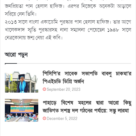
জনপ্রিয়তা পান হেলাল হাফিজ। এরপর নিজেকে অনেকটা আড়ালে
সরিয়ে নেন তিনি।
২০১৩ সালে বাংলা একাডেমি পুরস্কার পান হেলাল হাফিজ। তার আগে
খালেকদাদ স্মৃতি পুরস্কারসহ নানা সম্মাননা পেয়েছেন ১৯৪৮ সালে
নেত্রকোনায় জন্ম নেয়া এই কবি।
আরো পড়ুন
পিসিপি’র সাবেক সভাপতি বাবলু চাকমা’র
পিএইচডি ডিগ্রি অর্জন
September 20, 2023
পাহাড়ে বিশেষ মহলের দ্বারা আরো কিছু
জাতিগত সশস্ত্র দল গঠনের পর্যায়ে: সন্তু লারমা
December 5, 2022