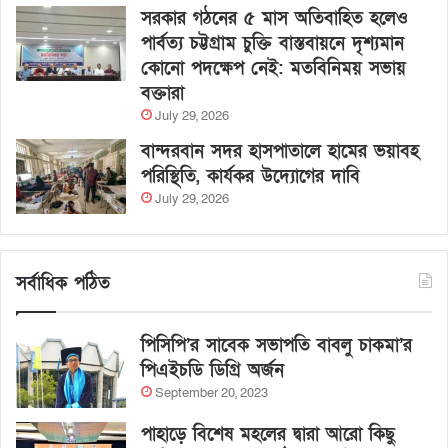
সরকার গঠনের ৫ মাস অতিবাহিত হলেও
পার্বত্য চট্টগ্রাম চুক্তি বাস্তবায়নে দৃশ্যমান
কোনো পদক্ষেপ নেই: মতবিনিময় সভায়
বক্তারা
July 29, 2026
বান্দরবান সদর হাসপাতালে হামের ভয়াবহ
পরিস্থিতি, কার্যকর উদ্যোগের দাবি
July 29, 2026
সর্বাধিক পঠিত
পিসিপি’র সাবেক সভাপতি বাবলু চাকমা’র
পিএইচডি ডিগ্রি অর্জন
September 20, 2023
পাহাড়ে বিশেষ মহলের দ্বারা আরো কিছু