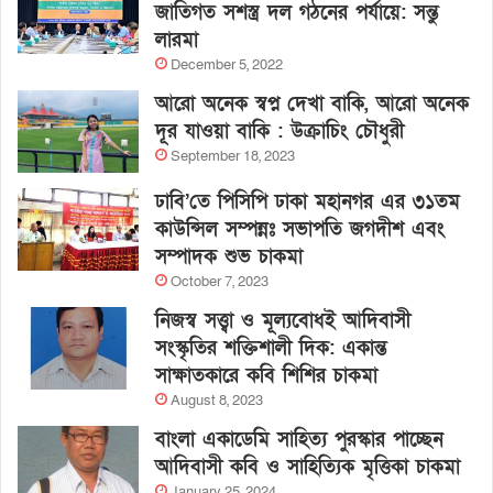
জাতিগত সশস্ত্র দল গঠনের পর্যায়ে: সন্তু
লারমা
December 5, 2022
আরো অনেক স্বপ্ন দেখা বাকি, আরো অনেক
দূর যাওয়া বাকি : উক্রাচিং চৌধুরী
September 18, 2023
ঢাবি’তে পিসিপি ঢাকা মহানগর এর ৩১তম
কাউন্সিল সম্পন্নঃ সভাপতি জগদীশ এবং
সম্পাদক শুভ চাকমা
October 7, 2023
নিজস্ব সত্ত্বা ও মূল্যবোধই আদিবাসী
সংস্কৃতির শক্তিশালী দিক: একান্ত
সাক্ষাতকারে কবি শিশির চাকমা
August 8, 2023
বাংলা একাডেমি সাহিত্য পুরস্কার পাচ্ছেন
আদিবাসী কবি ও সাহিত্যিক মৃত্তিকা চাকমা
January 25, 2024