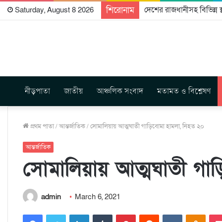
শিরোনাম
আদিবাসীদের সাংবিধানিক স্
Saturday, August 8 2026
নীড়পাতা
জাতীয়
আঞ্চলিক সংবাদ
মতামত ও বিশ্লেষণ
প্রথম পাতা
/
আন্তর্জাতিক
/
সোমালিয়ায় আত্মঘাতী গাড়িবোমা হামলা, নিহত ২০
আন্তর্জাতিক
সোমালিয়ায় আত্মঘাতী গাড়
admin
March 6, 2021
Facebook
Twitter
LinkedIn
Tumblr
Pinterest
Reddit
VKontakte
Odnoklassniki