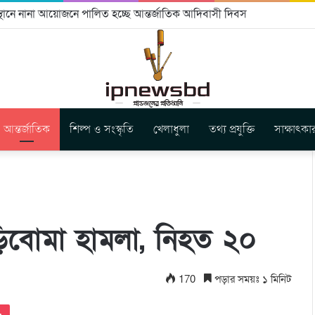
বীকৃতি ও ভূমি অধিকার নিশ্চিতের আহ্বান
আন্তর্জাতিক
শিল্প ও সংস্কৃতি
খেলাধুলা
তথ্য প্রযুক্তি
সাক্ষাৎকা
িবোমা হামলা, নিহত ২০
170
পড়ার সময়ঃ ১ মিনিট
Pocket