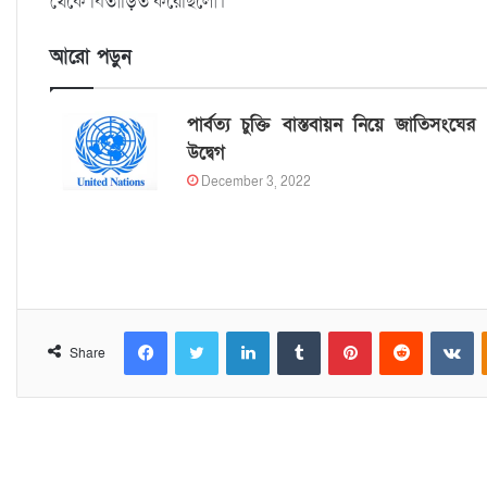
থেকে বিতাড়িত করেছিলো।
আরো পড়ুন
পার্বত্য চুক্তি বাস্তবায়ন নিয়ে জাতিসংঘের
উদ্বেগ
December 3, 2022
Facebook
Twitter
LinkedIn
Tumblr
Pinterest
Reddit
VKontakte
Share