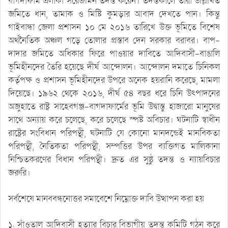
বাগদাফার্ম এলাকা সরেজমিন তদন্ত করেন। তদন্তকালে তারা উল্লিখিত
জমিতে ধান, তামাক ও মিষ্টি কুমড়ার আবাদ দেখতে পান। কিন্তু
গাইবান্ধা জেলা প্রশাসন ১০ মে ২০১৬ তারিখে উক্ত ভূমিতে বিশেষ
অর্থনৈতিক অঞ্চল গড়ে তোলার প্রস্তাব দেন সরকার বরাবর। বাপ-
দাদার জমিতে অধিকার ফিরে পাওয়ার দাবিতে আদিবাসী-বাঙালি
ভূমিহীনদের তৈরি হয়েছে দীর্ঘ আন্দোলন। আন্দোলন দমাতে চিনিকল
কর্তৃপক্ষ ও প্রশাসন ভূমিহীনদের উপরে অনেক হয়রানি করেছে, মামলা
দিয়েছে। ১৯৬২ থেকে ২০১৬, দীর্ঘ ৫৪ বছর ধরে চিনি উৎপাদনের
অজুহাতে রাষ্ট্র সাহেবগঞ্জ-বাগদাফার্মের ভূমি উদ্বাস্তু হাজারো মানুষের
সাথে অন্যায় করে চলেছে, করে চলেছে স্পষ্ট অবিচার। ঘটনাটি স্বাধীন
রাষ্ট্রের সংবিধান পরিপন্থী, ঘটনাটি যে কোনো মানদন্ডেই মানবিকতা
পরিপন্থী, নৈতিকতা পরিপন্থী, সম্পত্তির উপর ব্যক্তিগত মালিকানা
নিশ্চিতকরণের বিধান পরিপন্থী। দ্রুত এর সুষ্ঠু তদন্ত ও ন্যায়বিচার
জরুরি।
সর্বশেষে মানববন্ধনোত্তর সমাবেশে নিম্নোক্ত দাবি উত্থাপন করা হয়
১. সাঁওতাল আদিবাসী হত্যার বিচার বিভাগীয় তদন্ত কমিটি গঠন করে