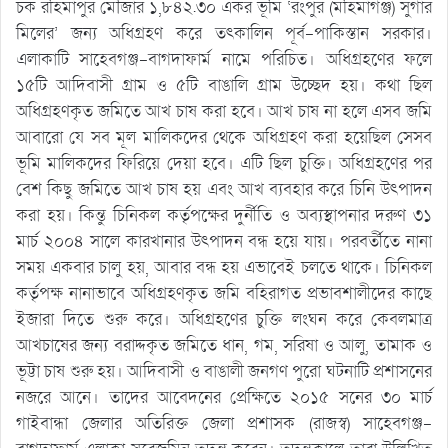
চক রহিমাপুর মৌজার ১,৮৪২.৩০ একর ভূমি ‘রংপুর (মহিমাগঞ্জ) সুগার
মিলের’ জন্য অধিগ্রহণ করে তৎকালিন পূর্ব-পাকিস্তান সরকার।
এলাকাটি সাহেবগঞ্জ-বাগদাফার্ম নামে পরিচিত। অধিগ্রহণের ফলে
১৫টি আদিবাসী গ্রাম ও ৫টি বাঙালি গ্রাম উচ্ছেদ হয়। কথা ছিল
অধিগ্রহণকৃত জমিতে আখ চাষ করা হবে। আখ চাষ না হলে এসব জমি
আবারো যে সব মূল মালিকদের থেকে অধিগ্রহণ করা হয়েছিল সেসব
ভূমি মালিকদের ফিরিয়ে দেয়া হবে। এটি ছিল চুক্তি। অধিগ্রহণের পর
বেশ কিছু জমিতে আখ চাষ হয় এবং আখ ব্যবহার করে চিনি উৎপাদন
করা হয়। কিন্তু চিনিকল কর্তৃপক্ষের দুর্নীতি ও অব্যস্থাপনার দরুণ ৩১
মার্চ ২০০৪ সালে কারখানার উৎপাদন বন্ধ হয়ে যায়। পরবর্তীতে নানা
সময় একবার চালু হয়, আবার বন্ধ হয় এভাবেই চলতে থাকে। চিনিকল
কর্তৃপক্ষ নানাভাবে অধিগ্রহণকৃত জমি বহিরাগত প্রভাবশালীদের কাছে
ইজারা দিতে শুরু করে। অধিগ্রহণের চুক্তি লংঘন করে কেবলমাত্র
আখচাষের জন্য বরাদ্দকৃত জমিতে ধান, গম, সরিষা ও আলু, তামাক ও
ভূট্টা চাষ শুরু হয়। আদিবাসী ও বাঙালী জনগণ পুরো ঘটনাটি প্রশাসনের
নজরে আনে। তাদের আবেদনের প্রেক্ষিতে ২০১৫ সনের ৩০ মার্চ
গাইবান্ধা জেলার অতিরিক্ত জেলা প্রশাসক (রাজস্ব) সাহেবগঞ্জ-