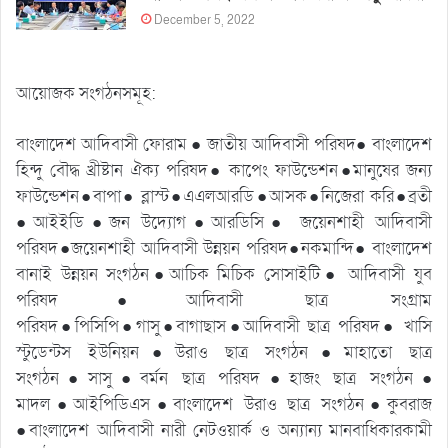
December 5, 2022
আয়োজক সংগঠনসমূহ:
বাংলাদেশ আদিবাসী ফোরাম ● জাতীয় আদিবাসী পরিষদ● বাংলাদেশ
হিন্দু বৌদ্ধ খ্রীষ্টান ঐক্য পরিষদ● কাপেং ফাউন্ডেশন●মানুষের জন্য
ফাউন্ডেশন●বাপা● ব্লাস্ট●এএলআরডি●আসক●নিজেরা করি●ব্রতী
●আইইডি●জন উদ্যোগ●আরডিসি● জয়েনশাহী আদিবাসী
পরিষদ●জয়েনশাহী আদিবাসী উন্নয়ন পরিষদ●নকমান্দি● বাংলাদেশ
বানাই উন্নয়ন সংগঠন●আচিক মিচিক সোসাইটি● আদিবাসী যুব
পরিষদ●আদিবাসী ছাত্র সংগ্রাম
পরিষদ●পিসিপি●গাসু●বাগাছাস●আদিবাসী ছাত্র পরিষদ● খাসি
স্টুডেন্টস ইউনিয়ন●উরাও ছাত্র সংগঠন●মাহাতো ছাত্র
সংগঠন●সাসু●বর্মন ছাত্র পরিষদ●হাজং ছাত্র সংগঠন●
মাদল●আইপিডিএস●বাংলাদেশ উরাও ছাত্র সংগঠন●কুবরাজ
●বাংলাদেশ আদিবাসী নারী নেটওয়ার্ক ও অন্যান্য মানবাধিকারকামী