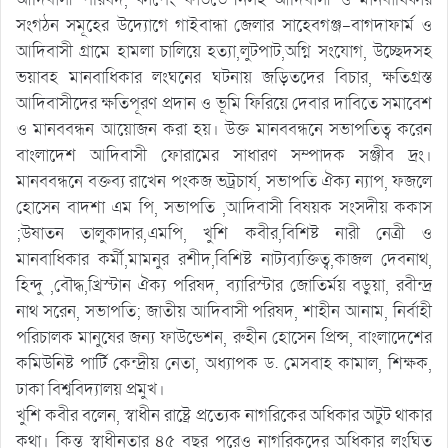
সংগঠন সমূহের উদ্যোগে গাইবান্ধা জেলার সাহেবগঞ্জ-বাগদাফার্ম ও
আদিবাসী গ্রামে হামলা চালিয়ে হত্যা,লুটপাট,অগ্নি সংযোগ, উচ্ছেদসহ
ভয়াবহ মানবাধিকার লংঘনের ঘটনায় জড়িতদের বিচার, ক্ষতিগ্রস্ত
আদিবাসীদের ক্ষতিপূরণ প্রদান ও ভূমি ফিরিয়ে দেবার দাবিতে সমাবেশ
ও মানববন্ধন আয়োজন করা হয়। উক্ত মানববন্ধনে সভাপতিত্ব করেন
বাংলাদেশ আদিবাসী ফোরামের সাধারণ সম্পাদক সঞ্জীব দ্রং।
মানববন্ধনে বক্তব্য রাখেন পংকজ ভট্রচার্য, সভাপতি ঐক্য ন্যাপ, ফজলে
হোসেন বাদশা এম পি, সভাপতি ,আদিবাসী বিষয়ক সংসদীয় ককাস
;উষাতন তালুকাদার,এমপি, খুশি কবীর,বিশিষ্ট নারী নেত্রী ও
মানবাধিকার কর্মী,মামনুর রশীদ,বিশিষ্ট নাট্যব্যক্তিত্ব,কাজল দেবনাথ,
হিন্দু ,বৌদ্ধ,খ্রিস্টান ঐক্য পরিষদ, ব্যারিস্টার জোতির্ময় বড়ুয়া, রবীন্দ্র
নাথ সরেন, সভাপতি; জাতীয় আদিবাসী পরিষদ, শাহীন আনাম, নির্বাহী
পরিচালক মানুষের জন্য ফাউন্ডেশন, রুহীন হোসেন প্রিন্স, বাংলাদেশের
কমিউনিষ্ট পার্টি কেন্দ্রীয় নেতা, অধ্যাপক ড. মেসবাহ কামাল, শিক্ষক,
ঢাকা বিশ্ববিদ্যালয় প্রমুখ।
খুশি কবীর বলেন, স্বাধীন রাষ্ট্রে প্রত্যেক নাগরিকের অধিকার অটুট থাকার
কথা। কিন্তু স্বাধীনতার ৪৫ বছর পরেও নাগরিকদের অধিকার লংঘিত