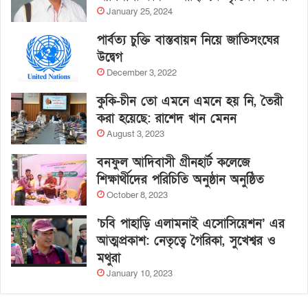
January 25, 2024
পার্বত্য চুক্তি বাস্তবায়ন নিয়ে জাতিসংঘের
উদ্বেগ
December 3, 2022
কুকি-চীন তো এমনে এমনে হয় নি, তৈরী
করা হয়েছে: রাশেদ খান মেনন
August 3, 2023
বনফুল আদিবাসী গ্রীনহার্ট কলেজে
শিক্ষার্থীদের পরিচিতি অনুষ্ঠান অনুষ্ঠিত
October 8, 2023
‘চবি পাহাড়ি এলামনাই এসোসিয়েশন’ এর
আত্মপ্রকাশ: নেতৃত্বে গৈরিকা, সুখেশ্বর ও
মথুরা
January 10, 2023