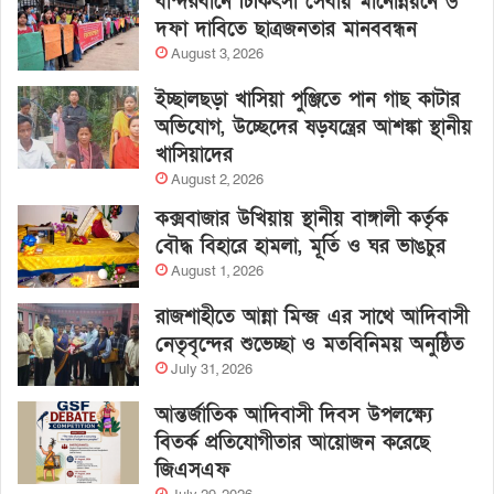
বান্দরবানে চিকিৎসা সেবায় মানোন্নয়নে ৬
দফা দাবিতে ছাত্রজনতার মানববন্ধন
August 3, 2026
ইচ্ছালছড়া খাসিয়া পুঞ্জিতে পান গাছ কাটার
অভিযোগ, উচ্ছেদের ষড়যন্ত্রের আশঙ্কা স্থানীয়
খাসিয়াদের
August 2, 2026
কক্সবাজার উখিয়ায় স্থানীয় বাঙ্গালী কর্তৃক
বৌদ্ধ বিহারে হামলা, মূর্তি ও ঘর ভাঙচুর
August 1, 2026
রাজশাহীতে আন্না মিন্জ এর সাথে আদিবাসী
নেতৃবৃন্দের শুভেচ্ছা ও মতবিনিময় অনুষ্ঠিত
July 31, 2026
আন্তর্জাতিক আদিবাসী দিবস উপলক্ষ্যে
বিতর্ক প্রতিযোগীতার আয়োজন করেছে
জিএসএফ