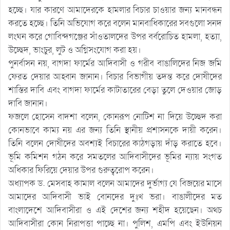
হচ্ছে। যার কারণে আমাদেরকে হামলার বিচার চাওয়ার জন্য মানবন্ধন
করতে হচ্ছে। তিনি অভিযোগ করে বলেন মানবাধিকারের সবগুলো সনদ
লংঘন করে গোবিন্দগঞ্জের সাঁওতালদের উপর বর্বরোচিত হামলা, হত্যা,
উচ্ছেদ, ভাংচুর, লুট ও অগ্নিসংযোগ করা হয়।
পুনর্বাসন নয়, বাগদা ফার্মের আদিবাসী ও গরীব বাঙালিদের নিজ জমি
ফেরত দেয়ার আহ্বান জানান। বিচার বিভাগীয় তদন্ত করে দোষীদের
শাস্তির দাবি এবং বাগদা ফার্মের কাটাতারের বেড়া তুলে দেওয়ার জোড়
দাবি জানান।
ফজলে হোসেন বাদশা বলেন, কোনরূপ নোটিশ না দিয়ে উচ্ছেদ করা
কোনভাবে কাম্য নয় এর জন্য তিনি স্থানীয় প্রশাসনকে দায়ী করেন।
তিনি বলেন দোষীদের অবশ্যই বিচারের কাঠগড়ায় দাঁড় করাতে হবে।
ভূমি কমিশন গঠন করে সমতলের আদিবাসীদের ভূমির ন্যায় সংগত
অধিকার ফিরিয়ে দেয়ার উপর গুরুত্বরোপ করেন।
অধ্যাপক ড. মেসবাহ কামাল বলেন আমাদের দুর্ভাগ্য যে বিজয়ের মাসে
আমাদের আদিবাসী ভাই বোনদের দুঃখ ভরা। বাঙালীদের মত
বাংলাদেশে আদিবাসীরা ও এই দেশের জন্য শহীদ হয়েছেন। অথচ
আদিবাসীরা কোন নিরাপত্তা পাচ্ছে না। পুলিশ, এমপি এবং ইউনিয়ন