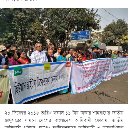
২০ ডিসেম্বর ২০১৬ তারিখ সকাল ১১ টায় ঢাকার শাহবাগের জাতীয়
জাদুঘরের সামনে দেশের বাংলাদেশ আদিবাসী ফোরাম, জাতীয়
আদিবাসী পরিষদ, কাপেং ফাউন্ডেশনসহ আদিবাসী ও মানবাধিকার