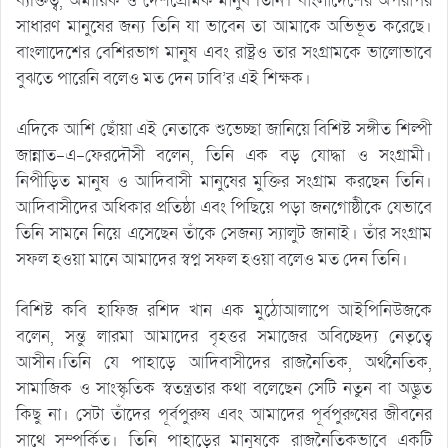
ব্যক্তিত্ব, অমায়িক ও দেশপ্রেমিক মানুষ তিনি। বাংলাদেশের অপরাপর
সাধারণ মানুষের জন্য তিনি যা ভাবেন তা আমাকে অভিভূত করেছে।
বাংলাদেশের বেশিরভাগ মানুষ এবং রাষ্ট্রও তার সংগ্রামকে ভালোভাবে
বুঝতে পারেনি বলেও মত দেন ঢাবি’র এই শিক্ষক।
এদিকে আশি ছোঁয়া এই নেতাকে শুভেচ্ছা জানিয়ে বিশিষ্ট সঙ্গীত শিল্পী
জান্নাত-এ-ফেরদৌসী বলেন, তিনি এক বড় যোদ্ধা ও সংগ্রামী।
নিপীড়িত মানুষ ও আদিবাসী মানুষের মুক্তির সংগ্রাম করছেন তিনি।
আদিবাসীদের অধিকার প্রতিষ্ঠা এবং পিছিয়ে পড়া জনগোষ্ঠীকে যেভাবে
তিনি সামনে নিয়ে এসেছেন তাঁকে সেজন্য স্যালুট জানাই। তাঁর সংগ্রাম
সফল হওয়া মানে আমাদের স্বপ্ন সফল হওয়া বলেও মত দেন তিনি।
বিশিষ্ট কবি হাফিজ রশিদ খান এক মুঠোআলাপে আইপিনিউজকে
বলেন, সন্তু লারমা আমাদের বৃহত্তর সমাজের অবিচ্ছেদ্য নেতৃত্বে
আসীন।তিনি যে পাহাড়ে আদিবাসীদের রাজনৈতিক, অর্থনৈতিক,
সামাজিক ও সাংস্কৃতিক স্বতন্ত্রতার কথা বলেছেন সেটি নতুন বা অদ্ভুত
কিছু না। সেটা তাঁদের পূর্বপুরুষ এবং আমাদের পূর্বপুরুষের জীবনের
সাথে সম্পর্কিত। তিনি পাহাড়ের মানুষকে রাজনৈতিকভাবে একটি