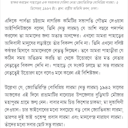
স্বাক্ষর করছেন পাহাড়ের এক সময়কার গেরিলা নেতা জ্যোতিরিন্দ্র বোধিপ্রিয় লারমা। ২
ডিসেম্বর, ১৯৯৭ ইং। স্থান: রাষ্ট্রীয় অতিথি ভবন, ঢাকা।
এদিকে পার্বত্য চট্টগ্রাম নাগরিক কমিটির সভাপতি গৌতম দেওয়ান
আইপিনিউজকে বলেন, তিনি (সন্তু লারমা) যে আশি বছরে পদার্পন
করলেন তা আমাদের জন্য অত্যন্ত আনন্দের। এখনো আমরা পাহাড়ের
আদিবাসী মানুষের লড়াইয়ে তাঁর বিকল্প দেখি না। তিনি এখনো বলিষ্ট
কন্ঠস্বর হিসাবে আমাদেরকে নেতৃত্ব দিচ্ছেন। তবে আমরা পাহাড়ীরা যে
কঠিন সময় অতিক্রম করছি তা থেকে উত্তোরণে তাঁর মত নেতার
নেতৃত্বের বিকল্প দেখি না। পাহাড়ে যে সংকট চলছে তা সন্ত লারমার
নেতৃত্বেই উত্তোরণ হবে বলেও মনে করেন এই বিশিষ্টজন।
উল্লেখ্য যে, জ্যোতিরিন্দ্রি বোধিপ্রিয় লারমা (সন্তু লারমা) ১৯৪২ সালের
আজকের এই দিনে রাঙামাটির নান্যেচর উপজেলার বুড়িঘাট মৌজার
মহাপুরম গ্রামে জন্ম নেন। বাবার নাম চিত্ত কিশোর চাকমা; মা সুভাষিণী
দেওয়ান। চার ভাইবোনের মধ্যে সবচেয়ে বড় বোন জ্যোতিপ্রভা লারমা,
তারপর দুই ভাই শুভেন্দু প্রবাস লারমা এবং মানবেন্দ্র নারায়ণ লারমা।
তাঁদের মধ্যে সবার ছোট সন্তু লারমা।