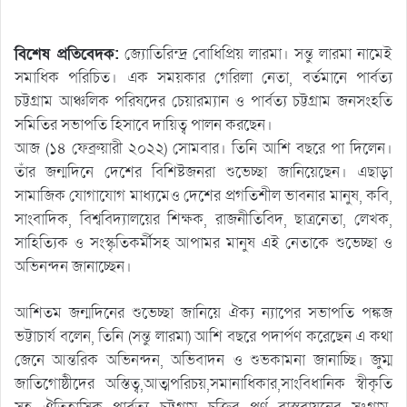
বিশেষ প্রতিবেদক:
জ্যোতিরিন্দ্র বোধিপ্রিয় লারমা। সন্তু লারমা নামেই
সমাধিক পরিচিত। এক সময়কার গেরিলা নেতা, বর্তমানে পার্বত্য
চট্টগ্রাম আঞ্চলিক পরিষদের চেয়ারম্যান ও পার্বত্য চট্টগ্রাম জনসংহতি
সমিতির সভাপতি হিসাবে দায়িত্ব পালন করছেন।
আজ (১৪ ফেব্রুয়ারী ২০২২) সোমবার। তিনি আশি বছরে পা দিলেন।
তাঁর জন্মদিনে দেশের বিশিষ্টজনরা শুভেচ্ছা জানিয়েছেন। এছাড়া
সামাজিক যোগাযোগ মাধ্যমেও দেশের প্রগতিশীল ভাবনার মানুষ, কবি,
সাংবাদিক, বিশ্ববিদ্যালয়ের শিক্ষক, রাজনীতিবিদ, ছাত্রনেতা, লেখক,
সাহিত্যিক ও সংস্কৃতিকর্মীসহ আপামর মানুষ এই নেতাকে শুভেচ্ছা ও
অভিনন্দন জানাচ্ছেন।
আশিতম জন্মদিনের শুভেচ্ছা জানিয়ে ঐক্য ন্যাপের সভাপতি পঙ্কজ
ভট্টাচার্য বলেন, তিনি (সন্তু লারমা) আশি বছরে পদার্পণ করেছেন এ কথা
জেনে আন্তরিক অভিনন্দন, অভিবাদন ও শুভকামনা জানাচ্ছি। জুম্ম
জাতিগোষ্ঠীদের অস্তিত্ব,আত্মপরিচয়,সমানাধিকার,সাংবিধানিক স্বীকৃতি