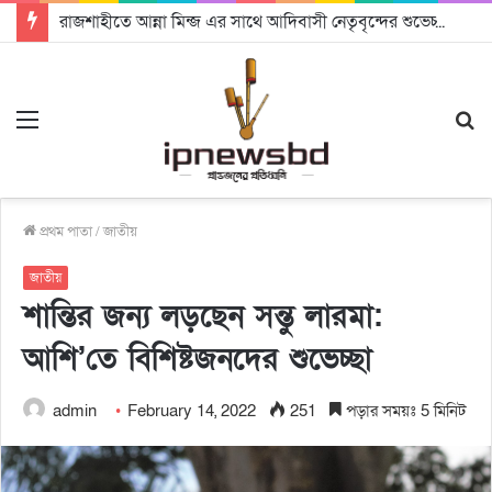
রাজশাহীতে আন্না মিন্জ এর সাথে আদিবাসী নেতৃবৃন্দের শুভেচ্ছা ও মতবিনিময় অনুষ্ঠিত
Menu
S
fo
প্রথম পাতা
/
জাতীয়
জাতীয়
শান্তির জন্য লড়ছেন সন্তু লারমা:
আশি’তে বিশিষ্টজনদের শুভেচ্ছা
admin
February 14, 2022
251
পড়ার সময়ঃ 5 মিনিট