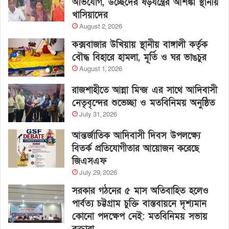
অভিযোগ, উচ্ছেদের ষড়যন্ত্রের আশঙ্কা স্থানীয়
খাসিয়াদের
August 2, 2026
কক্সবাজার উখিয়ায় স্থানীয় বাঙ্গালী কর্তৃক
বৌদ্ধ বিহারে হামলা, মূর্তি ও ঘর ভাঙচুর
August 1, 2026
রাজশাহীতে আন্না মিন্জ এর সাথে আদিবাসী
নেতৃবৃন্দের শুভেচ্ছা ও মতবিনিময় অনুষ্ঠিত
July 31, 2026
আন্তর্জাতিক আদিবাসী দিবস উপলক্ষ্যে
বিতর্ক প্রতিযোগীতার আয়োজন করেছে
জিএসএফ
July 29, 2026
সরকার গঠনের ৫ মাস অতিবাহিত হলেও
পার্বত্য চট্টগ্রাম চুক্তি বাস্তবায়নে দৃশ্যমান
কোনো পদক্ষেপ নেই: মতবিনিময় সভায়