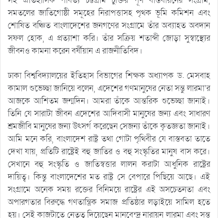
সহ ঐতিহাসিক পার্বত্য চট্টগ্রাম চুক্তির পূর্ণ বাস্তবায়নের সংগ্রাম,
সমতলের জাতিগোষ্ঠী সমূহের নিরাপত্তাসহ পৃথক ভূমি কমিশন এবং
শোষিত বঞ্চিত বাংলাদেশের জনগণের সংগ্রামে তাঁর অব্যাহত অবদান
সফল হোক, এ প্রত্যাশা করি। তাঁর সক্রিয় শতাব্দী জোড়া সুস্বাস্থ্যের
জীবনও কামনা করেন বর্ষীয়ান এ রাজনীতিবিদ।
ঢাকা বিশ্ববিদ্যালয়ের ইতিহাস বিভাগের শিক্ষক অধ্যাপক ড. মেসবাহ
কামাল শুভেচ্ছা জানিয়ে বলেন, এদেশের গণমানুষের নেতা সন্তু লারমা’র
আজকে আশিতম জন্মদিন। আমরা তাঁকে আন্তরিক শুভেচ্ছা জানাই।
তিনি যে সারাটা জীবন এদেশের আদিবাসী মানুষের জন্য এবং সাধারণ
শ্রমজীবি মানুষের জন্য উৎসর্গ করেছেন সেজন্য তাঁকে কৃতজ্ঞতা জানাই।
আমি মনে করি, বাংলাদেশ রাষ্ট্র তথা গোটা পৃথিবীর যে বাস্তবতা তাতে
দেখা যায়, প্রতিটি রাষ্ট্রেই বহু জাতির ও বহু সংস্কৃতির মানুষ বাস করে।
সেখানে বহু সংস্কৃতি ও জাতিস্বত্তার লালন করাটা আধুনিক রাষ্ট্রের
দায়িত্ব। কিন্তু বাংলাদেশের মত রাষ্ট্র সে বেপারে পিছিয়ে আছে। এই
সংগ্রামে অনেক সময় রক্তের বিনিময়ে রাষ্ট্রের এই অসচেতনতা এবং
অপারগতার বিরুদ্ধে গণতান্ত্রিক সমাজ প্রতিষ্ঠার লড়াইয়ে সামিল হতে
হয়। সেই কাজটাতে নেতৃত্ব দিয়েছেন মানবেন্দ্র নারায়ন লারমা এবং সন্তু