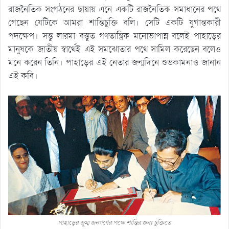
রাজনৈতিক সংগঠনের ছায়ায় এনে একটি রাজনৈতিক সমাধানের পথে
গেছেন যেটিকে আমরা শান্তিচুক্তি বলি। সেটি একটি যুগান্তকারী
পদক্ষেপ। সন্তু লারমা বস্তুত গণতান্ত্রিক মনোভাপান্ন বলেই পাহাড়ের
মানুষকে জাতীয় স্বার্থেই এই সমঝোতার পথে সামিল করেছেন বলেও
মনে করেন তিনি। পাহাড়ের এই নেতার জন্মদিনে শুভকামনাও জানান
এই কবি।
পাহাড়ের জুম্ম জনগণের পক্ষে শান্তির জন্য চুক্তিতে