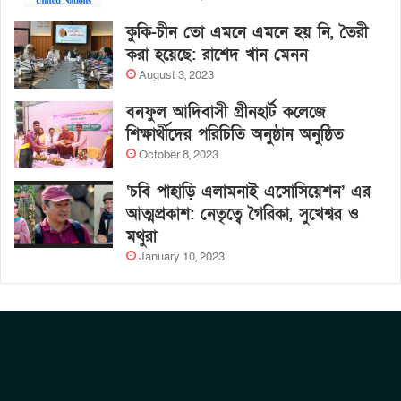
কুকি-চীন তো এমনে এমনে হয় নি, তৈরী
করা হয়েছে: রাশেদ খান মেনন
August 3, 2023
বনফুল আদিবাসী গ্রীনহার্ট কলেজে
শিক্ষার্থীদের পরিচিতি অনুষ্ঠান অনুষ্ঠিত
October 8, 2023
‘চবি পাহাড়ি এলামনাই এসোসিয়েশন’ এর
আত্মপ্রকাশ: নেতৃত্বে গৈরিকা, সুখেশ্বর ও
মথুরা
January 10, 2023