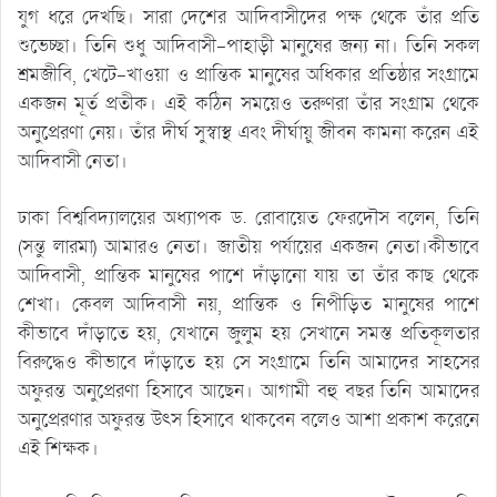
যুগ ধরে দেখছি। সারা দেশের আদিবাসীদের পক্ষ থেকে তাঁর প্রতি
শুভেচ্ছা। তিনি শুধু আদিবাসী-পাহাড়ী মানুষের জন্য না। তিনি সকল
শ্রমজীবি, খেটে-খাওয়া ও প্রান্তিক মানুষের অধিকার প্রতিষ্ঠার সংগ্রামে
একজন মূর্ত প্রতীক। এই কঠিন সময়েও তরুণরা তাঁর সংগ্রাম থেকে
অনুপ্রেরণা নেয়। তাঁর দীর্ঘ সুস্বাস্থ এবং দীর্ঘায়ু জীবন কামনা করেন এই
আদিবাসী নেতা।
ঢাকা বিশ্ববিদ্যালয়ের অধ্যাপক ড. রোবায়েত ফেরদৌস বলেন, তিনি
(সন্তু লারমা) আমারও নেতা। জাতীয় পর্যায়ের একজন নেতা।কীভাবে
আদিবাসী, প্রান্তিক মানুষের পাশে দাঁড়ানো যায় তা তাঁর কাছ থেকে
শেখা। কেবল আদিবাসী নয়, প্রান্তিক ও নিপীড়িত মানুষের পাশে
কীভাবে দাঁড়াতে হয়, যেখানে জুলুম হয় সেখানে সমস্ত প্রতিকূলতার
বিরুদ্ধেও কীভাবে দাঁড়াতে হয় সে সংগ্রামে তিনি আমাদের সাহসের
অফুরন্ত অনুপ্রেরণা হিসাবে আছেন। আগামী বহু বছর তিনি আমাদের
অনুপ্রেরণার অফুরন্ত উৎস হিসাবে থাকবেন বলেও আশা প্রকাশ করেনে
এই শিক্ষক।