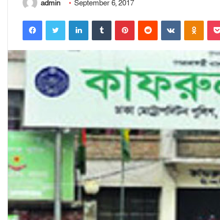
admin
September 6, 2017
Facebook
Twitter
LinkedIn
Tumblr
Pinterest
Reddit
VKontakte
Odnoklassniki