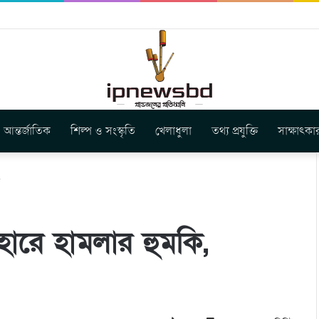
বুগার নতুন গান ‘Baljanggi’
আন্তর্জাতিক
শিল্প ও সংস্কৃতি
খেলাধুলা
তথ্য প্রযুক্তি
সাক্ষাৎকা
িহারে হামলার হুমকি,