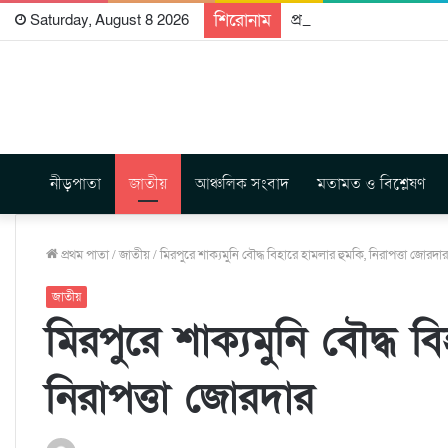
শিরোনাম
প্রকাশিত হতে যাচ্ছে দি রা
Saturday, August 8 2026
নীড়পাতা
জাতীয়
আঞ্চলিক সংবাদ
মতামত ও বিশ্লেষণ
প্রথম পাতা
/
জাতীয়
/
মিরপুরে শাক্যমুনি বৌদ্ধ বিহারে হামলার হুমকি, নিরাপত্তা জোরদার
জাতীয়
মিরপুরে শাক্যমুনি বৌদ্ধ ব
নিরাপত্তা জোরদার