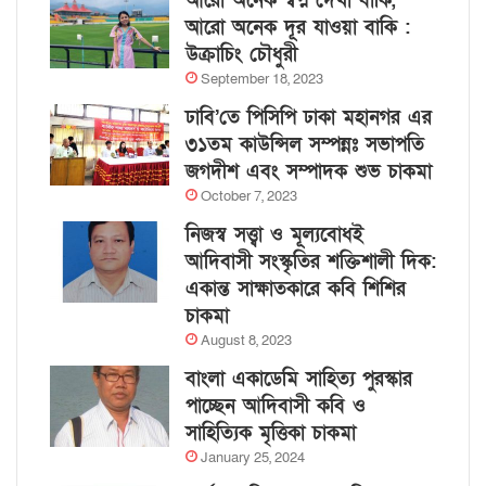
আরো অনেক স্বপ্ন দেখা বাকি,
আরো অনেক দূর যাওয়া বাকি :
উক্রাচিং চৌধুরী
September 18, 2023
ঢাবি’তে পিসিপি ঢাকা মহানগর এর
৩১তম কাউন্সিল সম্পন্নঃ সভাপতি
জগদীশ এবং সম্পাদক শুভ চাকমা
October 7, 2023
নিজস্ব সত্ত্বা ও মূল্যবোধই
আদিবাসী সংস্কৃতির শক্তিশালী দিক:
একান্ত সাক্ষাতকারে কবি শিশির
চাকমা
August 8, 2023
বাংলা একাডেমি সাহিত্য পুরস্কার
পাচ্ছেন আদিবাসী কবি ও
সাহিত্যিক মৃত্তিকা চাকমা
January 25, 2024