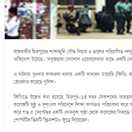
রাজধানীর মিরপুরের শাক্যমুনি বৌদ্ধ বিহার ও তাদের পরিচালিত বনফুল 
অভিযোগ উঠেছে। ‘সবুজছায়া স্যোশাল ওয়েলফেয়ার’ নামে একটি ফেসবুক
এ ঘটনায় বুধবার কাফরুল থানায় একটি সাধারণ ডায়েরি (জিডি) কর
জোরদার করেছে পুলিশ।
জিডিতে উল্লেখ করা হয়েছে, মিরপুর-১৩ নম্বর সেকশনের আহছানল্লা
কলেজটি সুষ্ঠু ও সুশৃংখল পরিবেশে শিক্ষা কার্যক্রম পরিচালনা করে
করে গত ৫ সেপ্টেম্বর একটি ফেসবুক পৃষ্ঠা থেকে কলেজের বিরুদ্ধে উস
পোস্টটির তিনটি স্ক্রিনশটও জুড়ে দিয়েছেন।