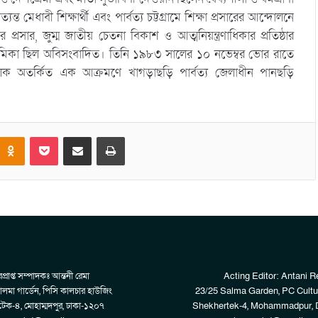
েধাবী শিক্ষার্থী এবং পার্বত্য চট্টগ্রামে শিক্ষা প্রসারের আন্দোলনে
্ষার প্রসার, জুম্ম জাতীয় চেতনা বিকাশ ও আত্মনিয়ন্ত্রণাধিকার প্রতিষ্ঠার
ভূমিকা ছিল অবিসংবাদিত। তিনি ১৯৮৩ সালের ১০ নভেম্বর ভোর রাতে
মূলক অতর্কিত এক আক্রমণে খাগড়াছড়ি পার্বত্য জেলাধীন পানছড়ি
Odnoklassniki
Pocket
Share via Email
Print
প্রাপ্ত সম্পাদকঃ আন্তনী রেমা
Acting Editor: Antani 
লমা গার্ডেন, পিসি কালচার হাউজিং
23/25 Salma Garden, PC Cultu
েক-৪, মোহাম্মদপুর, ঢাকা-১২০৭
Shekhertek-4, Mohammadpur, 