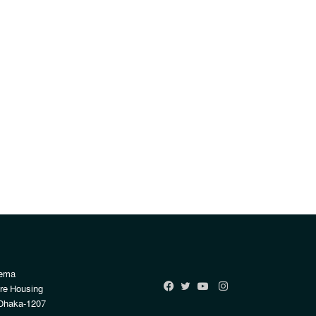
Rema
Instagram
re Housing
Facebook
Twitter
YouTube
Dhaka-1207