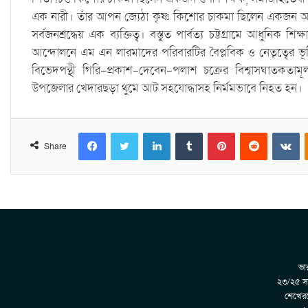
এক নারী। তাঁর আপন জ্যেঠা কৃষ্ণ কিশোর চাকমা ছিলেন একজন অত্যন্ত ম
সর্বজনশ্রদ্ধেয় এক ব্যক্তিত্ব। বস্তুত পার্বত্য চট্টগ্রামে আধুনিক শিক
আন্দোলনে এম এন লারমাদের পরিবারটির বৈপ্লবিক ও নেতৃত্বের 
বিভেদপন্থী গিরি-প্রকাশ-দেবেন-পলাশ চক্রের বিশ্বাসঘাতকতা
উপজেলার খেদারছড়া থুমে আট সহযোদ্ধাসহ নির্মমভাবে নিহত হন।
Facebook
Twitter
LinkedIn
Tumblr
Pinterest
Reddit
VKontakte
Share
ভার
২৩/২৫ সা
শেখেরট