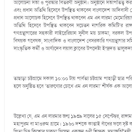
আলোচনা সভা ও পুরস্কার বিতরণী অনুষ্ঠান। অনুষ্ঠানে সভাপতিত্ব ক
এবং প্রধান অতিথি হিসেবে উপস্থিত থাকবেন বাংলাদেশ আদিবাসী ফোরা
প্রধান আলোচক হিসেবে উপস্থিত থাকবেন এম এন লারমা মেমোরিয়াল
অতিথি হিসেবে উপস্থিত থাকবেন সচেতন নাগরিক কমিটি’র রাঙ্গা
গণগ্রন্থাগারের সহকারী লাইব্রেরিয়ান সুনীল ময় চাকমা, বরকল উপজ
বিষয়ক গবেষক, সাংবাদিক ও বাংলাদেশ বেসরকারি গণগ্রন্থাগার সমিত
সাংস্কৃতিক কর্মী ও আর্য্যদেব লয়াল ক্লাবের উপদেষ্টা ইন্দ্রদত্ত তালুকদ
তাছাড়া চট্টগ্রামে সকাল ১০:০০ টায় পার্বত্য চট্টগ্রাম পাহাড়ী ছাত্র প
হলে অনুষ্ঠিত হবে ‘তারুণ্যের চোখে এম এন লারমা’ শীর্ষক এক আল
উল্লেখ্য যে, এম এন লারমার জন্ম ১৯৩৯ সালের ১৫ সেপ্টেম্বর, রাঙ্গা
মহাপুরম বা মাওরুম গ্রামে। ১৯৬০ দশকে কাপ্তাই বাঁধের ফলে সৃষ্ট কাপ্
পিতা চিত্ত কিশোর চাকমা ছিলেন একজন গুণী শিক্ষক, সমাজহিতৈষী ও দ