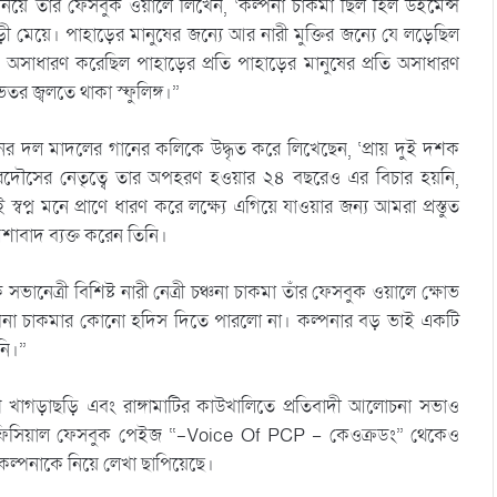
য়ে তাঁর ফেসবুক ওয়ালে লিখেন, ‘কল্পনা চাকমা ছিল হিল উইমেন্স
েয়ে। পাহাড়ের মানুষের জন্যে আর নারী মুক্তির জন্যে যে লড়েছিল
াধারণ করেছিল পাহাড়ের প্রতি পাহাড়ের মানুষের প্রতি অসাধারণ
র জ্বলতে থাকা স্ফুলিঙ্গ।”
ের দল মাদলের গানের কলিকে উদ্ধৃত করে লিখেছেন, ‘প্রায় দুই দশক
ফেরদৌসের নেতৃত্বে তার অপহরণ হওয়ার ২৪ বছরেও এর বিচার হয়নি,
 স্বপ্ন মনে প্রাণে ধারণ করে লক্ষ্যে এগিয়ে যাওয়ার জন্য আমরা প্রস্তুত
শাবাদ ব্যক্ত করেন তিনি।
েত্রী বিশিষ্ট নারী নেত্রী চঞ্চনা চাকমা তাঁর ফেসবুক ওয়ালে ক্ষোভ
কল্পনা চাকমার কোনো হদিস দিতে পারলো না। কল্পনার বড় ভাই একটি
নি।”
খাগড়াছড়ি এবং রাঙ্গামাটির কাউখালিতে প্রতিবাদী আলোচনা সভাও
ের অফিসিয়াল ফেসবুক পেইজ “-Voice Of PCP – কেওক্রডং” থেকেও
 কল্পনাকে নিয়ে লেখা ছাপিয়েছে।