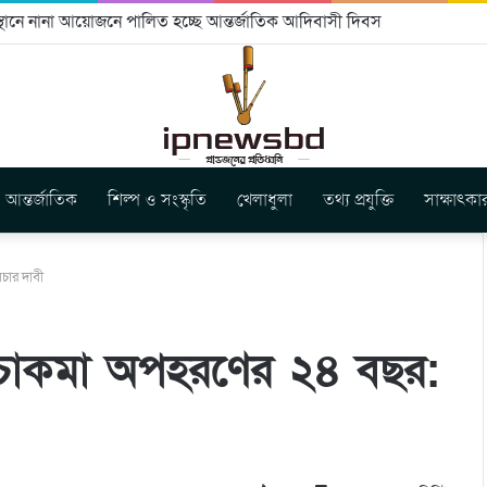
বীকৃতি ও ভূমি অধিকার নিশ্চিতের আহ্বান
আন্তর্জাতিক
শিল্প ও সংস্কৃতি
খেলাধুলা
তথ্য প্রযুক্তি
সাক্ষাৎকা
চার দাবী
পনা চাকমা অপহরণের ২৪ বছর: