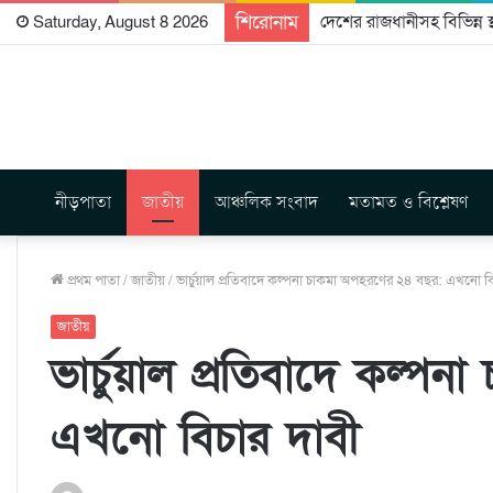
শিরোনাম
আদিবাসীদের সাংবিধানিক স্
Saturday, August 8 2026
নীড়পাতা
জাতীয়
আঞ্চলিক সংবাদ
মতামত ও বিশ্লেষণ
প্রথম পাতা
/
জাতীয়
/
ভার্চুয়াল প্রতিবাদে কল্পনা চাকমা অপহরণের ২৪ বছর: এখনো বি
জাতীয়
ভার্চুয়াল প্রতিবাদে কল্
এখনো বিচার দাবী