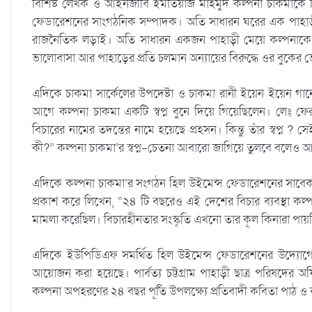
বিশিষ্ট লেখক ও আইনজীবি ইমতিয়াজ মাহমুদ কল্পনা চাকমাকে নি
ফেডারেশনের সাংগঠনিক সম্পাদক। অতি সাধারন ঘরের এক পাহাড়ী ম
রাজনৈতিক লড়াই। অতি সাধারন একজন পাহাড়ী মেয়ে কল্পনাকে অস
ভালোবাসা আর পাহাড়ের প্রতি চলমান অন্যায়ের বিরুদ্ধে ওর বুকের ভেত
এদিকে চাকমা সার্কেলের উপদেষ্টা ও চাকমা রানী ইয়েন ইয়েন গান
আগে কল্পনা চাকমা একটি স্বপ্ন বুনে দিয়ে গিয়েছিলেন। লেঃ 
বিচারের নামের তদন্তের নামে হয়েছে প্রহসন। কিন্তু তাঁর স্বপ্ন ? সেই
কী?” কল্পনা চাকমা’র স্বপ্ন-চেতনা আবারো জাগিয়ে তুলবে বলেও আ
এদিকে কল্পনা চাকমা’র সংগঠন হিল উইমেন্স ফেডারেশনের সাবেক সভান
প্রকাশ করে লিখেন, “২৪ টি বছরেও এই দেশের বিচার ব্যবস্থা 
মামলা করেছিল। বিচারহীনতার সংস্কৃতি এখনো তার কূল কিনারা পায়
এদিকে ইউপিডিএফ সমর্থিত হিল উইমেন্স ফেডারেশনের উদ্যোগে 
আয়োজন করা হয়েছে। পার্বত্য চট্টগ্রাম পাহাড়ী ছাত্র পরিষদ
কল্পনা অপহরণের ২৪ বছর পূর্তি উপলক্ষ্যে প্রতিবাদী কবিতা পাঠ ও