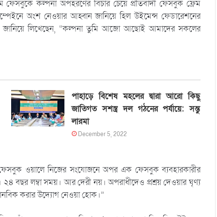
 ফেসবুকে কল্পনা অপহরণের বিচার চেয়ে প্রতিবাদী ফেসবুক ফ্রেম
যাম্পেইনে অংশ নেওয়ার আহ্বান জানিয়ে হিল উইমেন্স ফেডারেশনের
ক্ষোভ জানিয়ে লিখেছেন, “কল্পনা তুমি আজো আছোই আমাদের সকলের
পাহাড়ে বিশেষ মহলের দ্বারা আরো কিছু
জাতিগত সশস্ত্র দল গঠনের পর্যায়ে: সন্তু
লারমা
December 5, 2022
াঁর ফেসবুক ওয়ালে নিজের সংযোজনে অপর এক ফেসবুক ব্যবহারকারীর
২৪ বছর লম্বা সময়। আর দেরী নয়। অপরাধীদেও প্রশ্রয় দেওয়ার ঘৃণ্য
ত ও মানবিক করার উদ্যোগ নেওয়া হোক।”