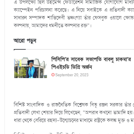
এ উপলক্ষ্যে হিল উইমেন্স ফেডারেশন সামাজিক যোগাযোগ মাধ্যম
ক্যাম্পেইন পরিচালনা করেছে। এ নিয়ে সবাইকে এ প্রতিবাদী ক্
সাধারন সম্পাদক শান্তিদেবী তঞ্চংগ্যা তাঁর ফেসবুক ওয়ালে 
কল্পনায়, আমাদের ধমনীতে কল্পনার রক্ত”।
আরো পড়ুন
পিসিপি’র সাবেক সভাপতি বাবলু চাকমা’র
পিএইচডি ডিগ্রি অর্জন
September 20, 2023
বিশিষ্ট সাংবাদিক ও রাজনৈতিক বিশ্লেষক বিভূ রঞ্জন সরকার ত
প্রতিবাদী লেখা শেয়ার দিয়ে লিখেছেন, “অপরাধ কখনো তামাদি হয়। 
ধারা থেকে বেরিয়ে রহস্য-উন্মোচনের মাধ্যমে রাষ্ট্রকে কলঙ্ক মুক্