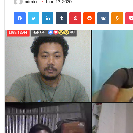
admin
June 13, 2020
Facebook
Twitter
LinkedIn
Tumblr
Pinterest
Reddit
VKontakte
Odnoklassniki