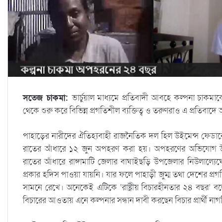
সতেজ চাকমা:
ভার্চুয়াল মাধ্যমে প্রতিবাদী আবহে কল্পনা চাকমাক
থেকে শুরু করে বিভিন্ন প্রগতিশীল ব্যক্তিত্ব ও তরুণরাও এ প্রতিবাদ
পাহাড়ের নারীদের ঐতিহ্যবাহী রাজনৈতিক দল হিল উইমেন্স ফেড
রাতের আঁধারে ১২ জুন অপহরণ করা হয়। অপহরণের অভিযোগ উঠে 
রাতের আঁধারে রাঙ্গামাটি জেলার বাঘাইছড়ি উপজেলার নিউলাল্য
প্রকার হদিস পাওয়া যায়নি। যার ফলে পাহাড়ী জুম্ম তথা দেশের প্র
সামনে রেখে। অনেকেই এটিকে ‘রাষ্ট্রীয় বিচারহীনতার ২৪ বছর’
বিচারের আওতায় এনে কল্পনার সন্ধান দাবী করছেন বিচার প্রার্থী না