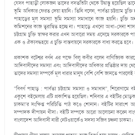
যেসব পাহাড়ী লোকজন তাদের বসতভিটা থেকে উদ্বাস্তু হয়েছিল ত
ভূমি অধিকার ফেরত দেয়া হয়নি। তিনি বলেন, পার্বত্য চট্টগ্রাম চুক্তি হ
পাহাড়ের মূল সমস্যা ভূমি সমস্যা সমাধানে কাজ হয়নি। চুক্তি অনু
কমিশনের কাজ ত্বরান্বিত হচ্ছে না। পাহাড়ে এখনো আধা-সেনা শাসন
চট্টগ্রাম চুক্তি স্বাক্ষর করার এখন আবারো সময় এসেছে সরকারকে পার্বত্
এক ও ঐক্যবদ্ধহয়ে এ চুক্তি বাস্তবায়নে সরকারকে বাধ্য করতে হবে।
প্রকাশক বটেশ্বর বর্ণন এর পক্ষে বিলু কবীর বলেন বাণিজ্যিক 
আদিবাসীদের সমস্যা এবং আদিবাসীদের অধিকার প্রতিষ্ঠার দায় থে
তাদের সমস্যা সম্পর্কে মূল ধারার মানুষ বেশি বেশি জানতে পারলেই 
“বিবর্ণ পাহাড় : পার্বত্য চট্টগ্রাম সমস্যা ও সমাধান”, শিরোণামে
একুশে বইমেলায় এটি প্রকাশিত হয়েছিল। শনিবার এ বইটির মোড়ক উ
চাকমা’র সংক্ষিপ্ত পরিচিতি পাঠ কওে শোনান। বইটির সারাংশ 
সম্পাদক দীপায়ন খীসা। বইটি সম্পকে আরো আলোচনা করেন বাংলাদ
বাংলাদেশ আদিবাসী নারী নেটওয়ার্কেও সদস্য সজিব চঞ্চনা চাকমা।