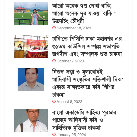
আরো অনেক স্বপ্ন দেখা বাকি,
আরো অনেক দূর যাওয়া বাকি :
উক্রাচিং চৌধুরী
September 18, 2023
ঢাবি’তে পিসিপি ঢাকা মহানগর এর
৩১তম কাউন্সিল সম্পন্নঃ সভাপতি
জগদীশ এবং সম্পাদক শুভ চাকমা
October 7, 2023
নিজস্ব সত্ত্বা ও মূল্যবোধই
আদিবাসী সংস্কৃতির শক্তিশালী দিক:
একান্ত সাক্ষাতকারে কবি শিশির
চাকমা
August 8, 2023
বাংলা একাডেমি সাহিত্য পুরস্কার
পাচ্ছেন আদিবাসী কবি ও
সাহিত্যিক মৃত্তিকা চাকমা
January 25, 2024