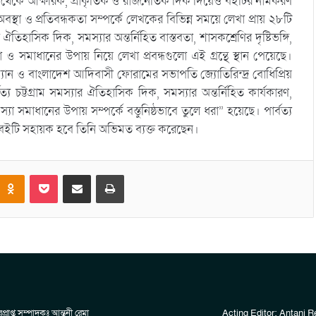
 থেকে আক্ষরিক, প্রাকৃতিক ও রাজনৈতিক দিক দিয়েও বইটির নামকরণ
নের অবস্থা ও প্রতিবন্ধকতা সম্পর্কে লেখকের বিভিন্ন সময়ে লেখা প্রায় ২৮টি
তিহাসিক দিক, সমস্যার অন্তর্নিহিত বাস্তবতা, শাসকশ্রেণির দৃষ্টিভঙ্গি,
ভাবনা ও সমাধানের উপায় নিয়ে লেখা প্রবন্ধগুলো এই গ্রন্থে স্থান পেয়েছে।
রম্যান ও বাংলাদেশ আদিবাসী ফোরামের সভাপতি জ্যোতিরিন্দ্র বোধিপ্রিয়
্য চট্টগ্রাম সমস্যার ঐতিহাসিক দিক, সমস্যার অন্তর্নিহিত কার্যকারণ,
 সমস্যা সমাধানের উপায় সম্পর্কে বস্তুনিষ্ঠভাবে তুলে ধরা” হয়েছে। পার্বত্য
এই বইটি সহায়ক হবে তিনি অভিমত ব্যক্ত করেছেন।
Odnoklassniki
Pocket
Share via Email
Print
প্রাপ্ত সম্পাদকঃ আন্তনী রেমা
Acting Editor: Antani 