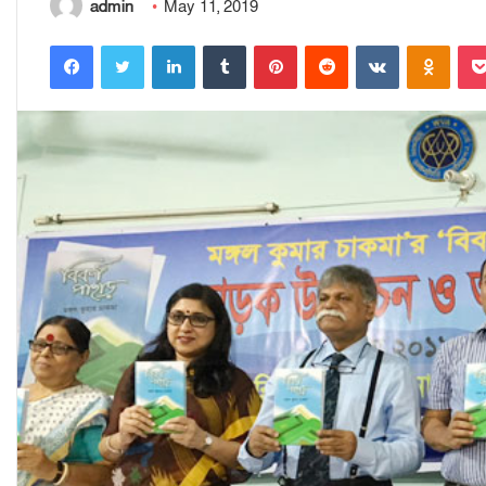
admin
May 11, 2019
Facebook
Twitter
LinkedIn
Tumblr
Pinterest
Reddit
VKontakte
Odnoklassniki