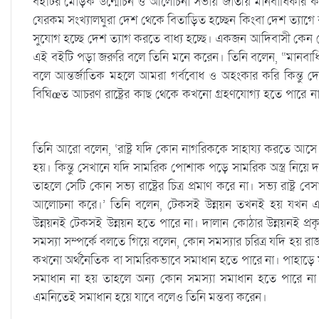
বইটির মোড়ক উন্মোচন ও আলোচনা সভায় জাতীয় মানবাধিকার কমি
যেরকম সংখ্যালঘুরা দেশ থেকে বিতাড়িত হচ্ছেন কিংবা দেশ ত্যাগে 
সুযোগ হচ্ছে দেশ ত্যাগ করতে বাধ্য হচ্ছে। একজন আদিবাসী কেন দ
এই বইটি পড়া জরুরি বলে তিনি মনে করেন। তিনি বলেন, “মানবাধিক
বলে আন্তর্জাতিক মহলে আমরা গর্ববোধ ও অহংকার করি কিন্তু দেশ
বিঘিœত আচরণ রাষ্ট্রের কাছ থেকে কখনো গ্রহণযোগ্য হতে পারে 
তিনি আরো বলেন, ‘রাষ্ট্র যদি কোন নাগরিককে সাহায্য করতে আসে ত
হয়। কিন্তু সেখানে যদি সামরিক পোশাক পড়ে সামরিক অস্ত্র নিয়ে দরি
তাহলে সেটি কোন সভ্য রাষ্ট্রের চিত্র প্রমাণ করে না। সভ্য রাষ্
আলোচনা করে।’ তিনি বলেন, টেকসই উন্নয়ন তখনই হয় যখন এটি অ
উন্নয়নই টেকসই উন্নয়ন হতে পারে না। দালান কোঠার উন্নয়নই প্রকৃত
সমস্যা সম্পর্কে বলতে গিয়ে বলেন, কোন সমস্যার চরিত্র যদি হ
কখনো অর্থনৈতিক বা সামরিকভাবে সমাধান হতে পারে না। পাহাড়ে মূল
সমাধান না হয় তাহলে অন্য কোন সমস্যা সমাধান হতে পারে না।
এমনিতেই সমাধান হয়ে যাবে বলেও তিনি মন্তব্য করেন।