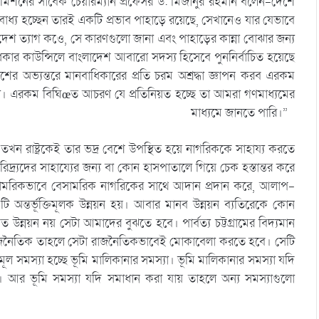
শনের সাবেক চেয়ারম্যান প্রফেসর ড. মিজানুর রহমান বলেন-দেশে
বাধ্য হচ্ছেন তারই একটি প্রভাব পাহাড়ে রয়েছে, সেখানেও যার যেভাবে
েশ ত্যাগ কওে, সে কারণগুলো জানা এবং পাহাড়ের কান্না বোঝার জন্য
ার কাউন্সিলে বাংলাদেশ আবারো সদস্য হিসেবে পুননির্বাচিত হয়েছে
ের অভ্যন্তরে মানবাধিকারের প্রতি চরম অশ্রদ্ধা জ্ঞাপন করব এরকম
না। এরকম বিঘিœত আচরণ যে প্রতিনিয়ত হচ্ছে তা আমরা গণমাধ্যমের
মাধ্যমে জানতে পারি।”
খন রাষ্ট্রকেই তার ভদ্র বেশে উপস্থিত হয়ে নাগরিককে সাহায্য করতে
দ্র্যদের সাহায্যের জন্য বা কোন হাসপাতালে গিয়ে চেক হস্তান্তর করে
ট্র বেসামরিকভাবে বেসামরিক নাগরিকের সাথে আদান প্রদান করে, আলাপ-
ন্তর্ভূক্তিমূলক উন্নয়ন হয়। আবার মানব উন্নয়ন ব্যতিরেকে কোন
 উন্নয়ন নয় সেটা আমাদের বুঝতে হবে। পার্বত্য চট্টগ্রামের বিদ্যমান
য় রাজনৈতিক তাহলে সেটা রাজনৈতিকভাবেই মোকাবেলা করতে হবে। সেটি
 সমস্যা হচ্ছে ভূমি মালিকানার সমস্যা। ভূমি মালিকানার সমস্যা যদি
 আর ভূমি সমস্যা যদি সমাধান করা যায় তাহলে অন্য সমস্যাগুলো