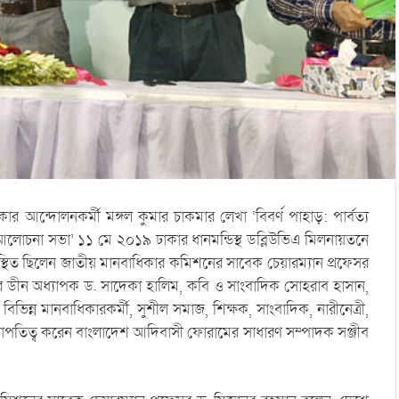
ন্দোলনকর্মী মঙ্গল কুমার চাকমার লেখা ‘বিবর্ণ পাহাড়: পার্বত্য
ও আলোচনা সভা’ ১১ মে ২০১৯ ঢাকার ধানমন্ডিস্থ ডব্লিউভিএ মিলনায়তনে
্থিত ছিলেন জাতীয় মানবাধিকার কমিশনের সাবেক চেয়ারম্যান প্রফেসর
দের ডীন অধ্যাপক ড. সাদেকা হালিম, কবি ও সাংবাদিক সোহরাব হাসান,
িভিন্ন মানবাধিকারকর্মী, সুশীল সমাজ, শিক্ষক, সাংবাদিক, নারীনেত্রী,
ি সভাপতিত্ব করেন বাংলাদেশ আদিবাসী ফোরামের সাধারণ সম্পাদক সঞ্জীব