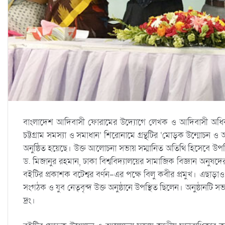
বাংলাদেশ আদিবাসী ফোরামের উদ্যোগে লেখক ও আদিবাসী অধিকার আ
চট্টগ্রাম সমস্যা ও সমাধান’ শিরোনামে গ্রন্থটির ‘মোড়ক উন্মোচন 
অনুষ্ঠিত হয়েছে। উক্ত আলোচনা সভায় সম্মানিত অতিথি হিসেবে উপস
ড. মিজানুর রহমান, ঢাকা বিশ্ববিদ্যালয়ের সামাজিক বিজ্ঞান অনুষ
বইটির প্রকাশক বটেশ্বর বর্ণন-এর পক্ষে বিলু কবীর প্রমুখ। এছাড়াও ব
সংগঠক ও যুব নেতৃবৃন্দ উক্ত অনুষ্ঠানে উপস্থিত ছিলেন। অনুষ্ঠানট
দ্রং।