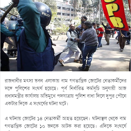
রাজধানীর মৎস্য ভবন এলাকায় বাম গণতান্ত্রিক জোটের নেতাকর্মীদের
সঙ্গে পুলিশের সংঘর্ষ হয়েছে। পূর্ব নির্ধারিত কর্মসূচি অনুযায়ী আজ
প্রধানমন্ত্রীর কার্যালয় অভিমুখে পদযাত্রায় পুলিশ বাধা দিলে দুপুর পৌনে
একটার দিকে এ সংঘর্ষের ঘটনা ঘটে।
এ ঘটনায় জোটের ১৪ নেতাকর্মী আহত হয়েছেন। ঘটনাস্থল থেকে বাম
গণতান্ত্রিক জোটের ১০ জনকে আটক করা হয়েছে। এদিকে সংঘর্ষে