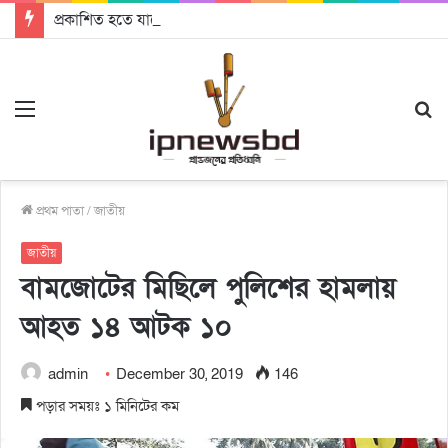
প্রকাশিত হতে যাচ্ছে দি রাবুগার নতুন গান ‘Baljanggi’
Menu
S
fo
প্রথম পাতা
/
জাতীয়
জাতীয়
বামজোটের মিছিলে পুলিশের হামলায়
আহত ১৪ আটক ১০
admin
December 30, 2019
146
পড়ার সময়ঃ ১ মিনিটের কম