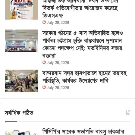
আন্তর্জাতিক আদিবাসী দিবস উপলক্ষ্যে
বিতর্ক প্রতিযোগীতার আয়োজন করেছে
জিএসএফ
July 29, 2026
সরকার গঠনের ৫ মাস অতিবাহিত হলেও
পার্বত্য চট্টগ্রাম চুক্তি বাস্তবায়নে দৃশ্যমান
কোনো পদক্ষেপ নেই: মতবিনিময় সভায়
বক্তারা
July 29, 2026
বান্দরবান সদর হাসপাতালে হামের ভয়াবহ
পরিস্থিতি, কার্যকর উদ্যোগের দাবি
July 29, 2026
সর্বাধিক পঠিত
পিসিপি’র সাবেক সভাপতি বাবলু চাকমা’র