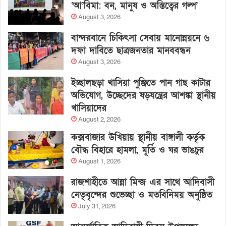
‘আ’বিমা: বন, মানুষ ও অস্তিত্বের গল্প’
August 3, 2026
বান্দরবানে চিকিৎসা সেবায় মানোন্নয়নে ৬
দফা দাবিতে ছাত্রজনতার মানববন্ধন
August 3, 2026
ইচ্ছালছড়া খাসিয়া পুঞ্জিতে পান গাছ কাটার
অভিযোগ, উচ্ছেদের ষড়যন্ত্রের আশঙ্কা স্থানীয়
খাসিয়াদের
August 2, 2026
কক্সবাজার উখিয়ায় স্থানীয় বাঙ্গালী কর্তৃক
বৌদ্ধ বিহারে হামলা, মূর্তি ও ঘর ভাঙচুর
August 1, 2026
রাজশাহীতে আন্না মিন্জ এর সাথে আদিবাসী
নেতৃবৃন্দের শুভেচ্ছা ও মতবিনিময় অনুষ্ঠিত
July 31, 2026