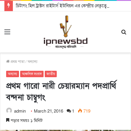
চিটাগং হিল ট্রাক্টস রাইটার্স ইউনিয়ন এর কেন্দ্রীয় নেতৃত্বে মংক্য শোয়ে নু নেভী এবং মুকুল কান্তি ত্রিপুরা
Menu
S
fo
প্রথম পাতা
/
অন্যান্য
অন্যান্য
আঞ্চলিক সংবাদ
জাতীয়
প্রথম গারো নারী চেয়ারম্যান পদপ্রার্থি
বন্দনা চাম্বুগং
admin
March 21, 2016
1
719
পড়ার সময়ঃ ১ মিনিট