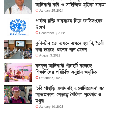
আদিবাসী কবি ও সাহিত্যিক মৃত্তিকা চাকমা
January 25, 2024
পার্বত্য চুক্তি বাস্তবায়ন নিয়ে জাতিসংঘের
উদ্বেগ
December 3, 2022
কুকি-চীন তো এমনে এমনে হয় নি, তৈরী
করা হয়েছে: রাশেদ খান মেনন
August 3, 2023
বনফুল আদিবাসী গ্রীনহার্ট কলেজে
শিক্ষার্থীদের পরিচিতি অনুষ্ঠান অনুষ্ঠিত
October 8, 2023
‘চবি পাহাড়ি এলামনাই এসোসিয়েশন’ এর
আত্মপ্রকাশ: নেতৃত্বে গৈরিকা, সুখেশ্বর ও
মথুরা
January 10, 2023