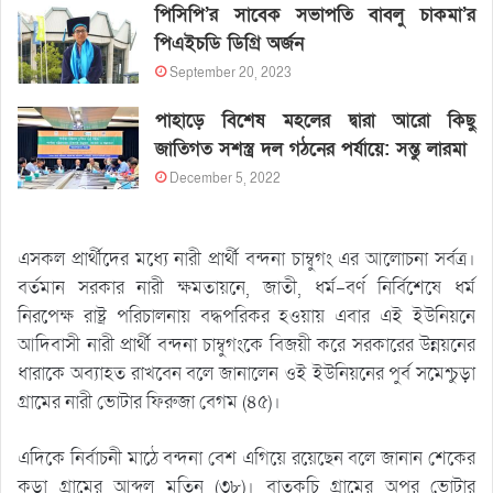
পিসিপি’র সাবেক সভাপতি বাবলু চাকমা’র
পিএইচডি ডিগ্রি অর্জন
September 20, 2023
পাহাড়ে বিশেষ মহলের দ্বারা আরো কিছু
জাতিগত সশস্ত্র দল গঠনের পর্যায়ে: সন্তু লারমা
December 5, 2022
এসকল প্রার্থীদের মধ্যে নারী প্রার্থী বন্দনা চাম্বুগং এর আলোচনা সর্বত্র।
বর্তমান সরকার নারী ক্ষমতায়নে, জাতী, ধর্ম-বর্ণ নির্বিশেষে ধর্ম
নিরপেক্ষ রাষ্ট্র পরিচালনায় বদ্ধপরিকর হওয়ায় এবার এই ইউনিয়নে
আদিবাসী নারী প্রার্থী বন্দনা চাম্বুগংকে বিজয়ী করে সরকারের উন্নয়নের
ধারাকে অব্যাহত রাখবেন বলে জানালেন ওই ইউনিয়নের পুর্ব সমেশ্চুড়া
গ্রামের নারী ভোটার ফিরুজা বেগম (৪৫)।
এদিকে নির্বাচনী মাঠে বন্দনা বেশ এগিয়ে রয়েছেন বলে জানান শেকের
কুড়া গ্রামের আব্দুল মতিন (৩৮)। বাতকুচি গ্রামের অপর ভোটার