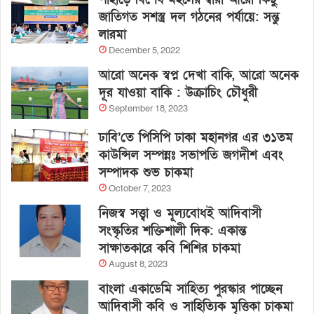
জাতিগত সশস্ত্র দল গঠনের পর্যায়ে: সন্তু
লারমা
December 5, 2022
আরো অনেক স্বপ্ন দেখা বাকি, আরো অনেক
দূর যাওয়া বাকি : উক্রাচিং চৌধুরী
September 18, 2023
ঢাবি’তে পিসিপি ঢাকা মহানগর এর ৩১তম
কাউন্সিল সম্পন্নঃ সভাপতি জগদীশ এবং
সম্পাদক শুভ চাকমা
October 7, 2023
নিজস্ব সত্ত্বা ও মূল্যবোধই আদিবাসী
সংস্কৃতির শক্তিশালী দিক: একান্ত
সাক্ষাতকারে কবি শিশির চাকমা
August 8, 2023
বাংলা একাডেমি সাহিত্য পুরস্কার পাচ্ছেন
আদিবাসী কবি ও সাহিত্যিক মৃত্তিকা চাকমা