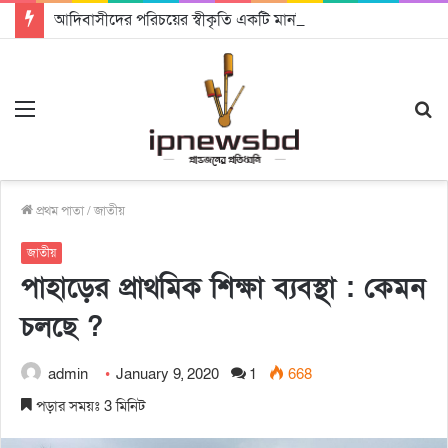
আদিবাসীদের পরিচয়ের স্বীকৃতি একটি মানবিক রাষ্ট্র গঠনে সহায়ক হবে: চট্টগ্রামে আদিবাসী দিবসে অধ্যাপক ড. রাহমান নাসির উদ্দিন
Menu
S
fo
প্রথম পাতা
/
জাতীয়
জাতীয়
পাহাড়ের প্রাথমিক শিক্ষা ব্যবস্থা : কেমন
চলছে ?
admin
January 9, 2020
1
668
পড়ার সময়ঃ 3 মিনিট