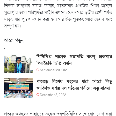
শিক্ষক ভাগ্যবান চাকমা জানান, মাতৃভাষায় প্রাথমিক শিক্ষা আসলে
পুরোপুরি ভাবে পরিপূর্ণতা পাইনি এখনো।কেবলমাত্র তৃতীয় শ্রেণী পর্যন্ত
মাতৃভাষায় পুস্তক প্রদান করা হয়।আর উক্ত পুস্তকগুলোও তেমন স্বয়ং
সম্পূণ নয়।
আরো পড়ুন
পিসিপি’র সাবেক সভাপতি বাবলু চাকমা’র
পিএইচডি ডিগ্রি অর্জন
September 20, 2023
পাহাড়ে বিশেষ মহলের দ্বারা আরো কিছু
জাতিগত সশস্ত্র দল গঠনের পর্যায়ে: সন্তু লারমা
December 5, 2022
প্রত্যন্ত অঞ্চলের পাহাড়ের অনেক জনপ্রতিনিধির সাথে যোগাযোগ করা