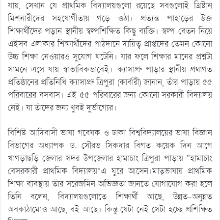
যায়, সেখান যে প্রাথমিক বিদ্যালয়গুলো রয়েছে সবগুলোই খ্রিষ্টান
মিশনারীদের সহযোগীতায় গড়ে ওঠা। প্রত্যন্ত পাহাড়ের উক্ত
শিক্ষার্থীদের পড়ান স্থানীয় স্বল্পশিক্ষিত কিছু ব্যক্তি। স্বল্প বেতন নিয়ে
এইসব এলাকার শিক্ষার্থীদের পাঠদানে দায়িত্ব প্রাপ্তদের তেমন কোনো
উচ্চ শিক্ষা নেওয়ারও সুযোগ ঘটেনি। যার ফলে শিক্ষার মানের প্রশ্নটা
সামনে এসে যায় স্বাভাবিকভাবেই। ক্যাসাপ্রু পাড়ার স্থানীয় প্রথাগত
প্রতিষ্ঠানের প্রতিনিধি ক্যাসাপ্রু ত্রিপুরা (কার্বারী) জানান, তাঁর পাড়ায় ৫৫
পরিবারের বসবাস। এই ৫৫ পরিবারের জন্য কোনো সরকারী বিদ্যালয়
নেই। যা তাঁদের জন্য খুবই দুর্ভাগ্যের।
বিশিষ্ট আদিবাসী ভাষা গবেষক ও ঢাকা বিশ্ববিদ্যালয়ের ভাষা বিজ্ঞান
বিভাগের অধ্যাপক ড. সৌরভ সিকদার বিগত কয়েক দিন আগে
খাগড়াছড়ি জেলার সদর উপজেলার হামাচাং ত্রিপুরা পাড়ায় “হামাচাং
বেসরকারী প্রাথমিক বিদ্যালয়”এ ঘুরে আসেন।মাতৃভাষায় প্রাথমিক
শিক্ষা ব্যবস্থায় তাঁর সরেজমিন অভিজ্ঞতা জানতে যোগাযোগ করা হলে
তিনি বলেন, বিদ্যালয়গুলোতে শিক্ষার্থী আছে, উন্নত-অনুন্নত
অবকাঠামোও আছে, বই আছে। কিন্তু যেটা নেই সেটা হচ্ছে প্রশিক্ষিত