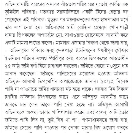
অভিনাথ মার্ডি বরেন্দ্রর অন্যসব সাঁওতাল পরিবারের মতোই কার্যত এক
ভূমিহীন পরিবার। গতবছর সরকারিভাবে একটি টিনের বেড়ার ঘর
পেয়েছেন এই পরিবার। মৃত্যুর পর ময়নাতদন্তের জন্য হাসপাতাল মর্গে
তার লাশ নেয়া হয়। অভিনাথের স্বামী রোজিনা হেমব্রম গোদাগাড়ী
থানায় ডিপকলের অপারেটর মো. সাখাওয়াত হোসেনকে আসামী করে
একটি মামলা দায়ের করেন। মামলার এজাহার বিবরণ থেকে জানা যায়,
…অভিনাথের পরিবার ৭নং দেওপাড়া ইউনিয়নের ঈশ্বরীপুর মৌজার
ইউনিয়ন পরিষদ সংলগ্ন ঈশ্বরীপুর ২নং বরেন্দ্র ডিপকলের আওতাধীন
২৫ কাঠা জমি বর্গা নিয়ে চাষাবাদ করতেন। জমিতে বোরো মওসুমে ধান
আবাদ করেছেন। জমিতে পানিসেচের প্রয়োজন হওয়ায় অভিনাথ
অভিযুক্ত আসামী ডিপমেশিন অপারেটরকে জানান। ১০/১২ দিনেও
পানি না পাওয়াতে জমির ধানচারা নষ্ট হতে থাকে। ঘটনার দিন বিকাল
চারটায় অভিনাথ ডিপকলের কাছে এসে অভিযুক্ত আসামীর কাছে
জানতে চান কেন তাকে পানি দেয়া হচ্ছে না। অভিযুক্ত আসামী
অভিনাথকে অকথ্য ভাষায় গালিগালাজ করেন এবং বলেন, আমি তোর
জমিতে পানি দিব না, তুই বিষ খা গা’। গণমাধ্যমসূত্রে জানা যায়,
জমিতে সেচের পানি পাওয়ার পর পোকা মারার বিষ প্রয়োগ করতে