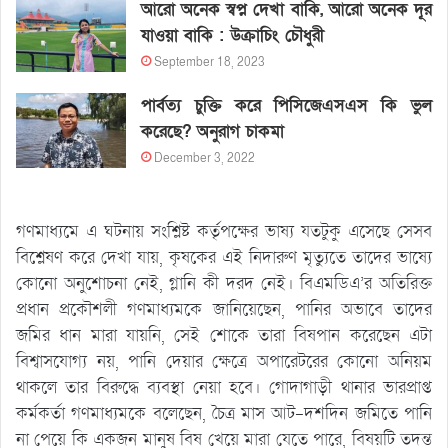
আরো অনেক স্বপ্ন দেখা বাকি, আরো অনেক দূর
যাওয়া বাকি : উক্রাচিং চৌধুরী
September 18, 2023
পার্বত্য চুক্তি করে পিসিজেএসএস কি ভুল
করেছে? অনুরাগ চাকমা
December 3, 2022
গণমাধ্যমে এ ঘটনায় সংশ্লিষ্ট কর্তৃপক্ষের ভাষ্য যতটুকু এসেছে সেসব
বিশ্লেষণ করে দেখা যায়, কৃষকের এই নিদারুণ মৃত্যুতে তাদের ভাষ্যে
কোনো অনুশোচনা নেই, গ্লানি কী দরদ নেই। বিএমডিএ’র অতিরিক্ত
প্রধান প্রকৌশলী গণমাধ্যমকে জানিয়েছেন, পানির অভাবে তাদের
জমির ধান মারা যায়নি, সেই শোকে তারা বিষপান করেছেন এটা
বিশ্বাসযোগ্য নয়, পানি দেয়ার ক্ষেত্রে অপারেটরের কোনো অনিয়ম
থাকলে তার বিরুদ্ধে ব্যবস্থা নেয়া হবে। গোদাগাড়ী থানার ভারপ্রাপ্ত
কর্মকর্তা গণমাধ্যমকে বলেছেন, চৈত্র মাস আট-দশদিন জমিতে পানি
না পেয়ে কি একজন মানুষ বিষ খেয়ে মারা যেতে পারে, বিষয়টি তদন্ত