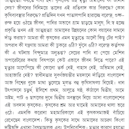
আত্মহত্যা করতে বাধ্য হন। কৃষকের এই মৃত্যু আমাদের কী জানান
দেয়? জীবনের বিনিময়ে তাদের এই প্রতিবাদ কার বিরুদ্ধে? কোন
কৃষিব্যবস্থার বিরুদ্ধে? প্রতিদিন যখন পাতালপানি হারাচ্ছে বরেন্দ্র, শুষ্ক-
রুক্ষ হয়ে ওঠছে জীবন, পানির অভাবে গ্রাম ছাড়ছে মানুষ, নি:স্ব হচ্ছে
প্রকৃতি তখন এই আত্মহত্যা আমাদের উন্নয়নের কোন বয়ানের সামনে
দাঁড় করায়? আমরা কী কৃষকের এমন মৃত্যুতে আদৌ কিছু টের পাই?
অপরাধ কী যন্ত্রণায় আমরা কী ডুকরে ওঠি? ফুঁসে ওঠি? বরেন্দ্র কর্তৃপক্ষ
কী এ ঘটনায় বিন্দুমাত্র অনুতপ্ত? সেচের পানি না পেয়ে মেশিন
অপারেটরের কথায় বিষপানে কেউ এভাবে জীবন দিতে পারে? এই
মৃত্যুর আগেপিছে কী কোনো তর্ক নেই, বাহাস নেই, অভিমান নেই,
আহাজারি নেই? স্বাধীনতার সুবর্ণজয়ন্তীর ময়দানে দাঁড়িয়ে বাংলাদেশ
আজ বিশ্বের বুকে মাথা তুলেছে মূলত বহু কৃষিসাফল্য নিয়েই। ধান
উৎপাদনে চতুর্থ, ইলিশে প্রথম, আলুতে ষষ্ঠ, কাঁঠালে দ্বিতীয়, আমে
অষ্টম, পাট ও ছাগলের দুধে দ্বিতীয় অবস্থানে নিয়ে আসা বাংলাদেশের
এই অবদান কৃষকের। কৃষকের শ্রম আর ঘামেই আমাদের থালা ভরে
ওঠে। এমনকি করোনা মহামারিকালে এই কৃষকসমাজই বাঁচিয়ে
রেখেছেন বাংলাদেশ। কিন্তু কৃষকের সাথে আমাদের আচরণ কিংবা
দৃষ্টিভঙ্গি এখনো বৈষম্যমূলক এবং উপনিবেশিক। মৃত্যুর কারণে হয়তো