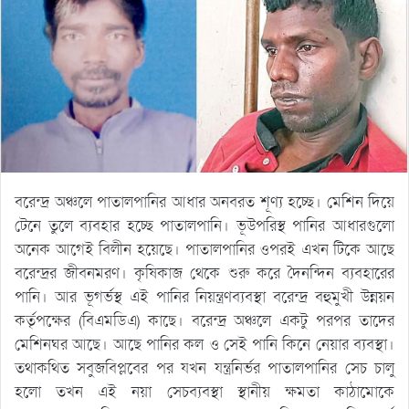
বরেন্দ্র অঞ্চলে পাতালপানির আধার অনবরত শূণ্য হচ্ছে। মেশিন দিয়ে
টেনে তুলে ব্যবহার হচ্ছে পাতালপানি। ভূউপরিস্থ পানির আধারগুলো
অনেক আগেই বিলীন হয়েছে। পাতালপানির ওপরই এখন টিকে আছে
বরেন্দ্রর জীবনমরণ। কৃষিকাজ থেকে শুরু করে দৈনন্দিন ব্যবহারের
পানি। আর ভূগর্ভস্থ এই পানির নিয়ন্ত্রণব্যবস্থা বরেন্দ্র বহুমুখী উন্নয়ন
কর্তৃপক্ষের (বিএমডিএ) কাছে। বরেন্দ্র অঞ্চলে একটু পরপর তাদের
মেশিনঘর আছে। আছে পানির কল ও সেই পানি কিনে নেয়ার ব্যবস্থা।
তথাকথিত সবুজবিপ্লবের পর যখন যন্ত্রনির্ভর পাতালপানির সেচ চালু
হলো তখন এই নয়া সেচব্যবস্থা স্থানীয় ক্ষমতা কাঠামোকে