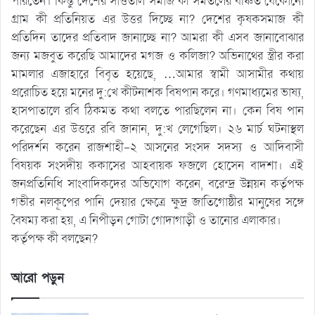
পারতেন। কিন্তু দেশের সাঁওতাল সমাজ কী সমতলের বঞ্চিত যেকোনো
গ্রাম কী প্রতিনিয়ত এর উত্তর দিচ্ছে না? দেশের কৃষকসমাজ কী
প্রতিদিন তাদের প্রতিবাদ জানাচ্ছে না? আমরা কী এসব জানাবোঝার
জন্য মজবুত করেছি আমাদের মগজ ও কলিজা? অভিনাথের স্ত্রীর করা
মামলার এজাহারে বিবৃত হয়েছে, …আমার স্বামী আসামীর কথায়
প্ররোচিত হয়ে মনের দু:খে কীটনাশক বিষপান করে। গণমাধ্যমের ভাষ্য,
হাসপাতালে রবি ঠিকমত কথা বলতে পারছিলেন না। কেন বিষ পান
করেছেন এর উত্তরে রবি জানান, দু:খ লেগেছিল। ২৬ মার্চ ঘটনাস্থল
পরিদর্শন করেন রাজশাহী-২ আসনের সংসদ সদস্য ও আদিবাসী
বিষয়ক সংসদীয় ককাসের আহবায়ক ফজলে হোসেন বাদশা। এই
জনপ্রতিনিধি সাংবাদিকদের অভিযোগ করেন, বরেন্দ্র উন্নয়ন কর্তৃপক্ষ
গভীর নলকূপের পানি দেয়ার ক্ষেত্রে ক্ষুদ্র জাতিগোষ্ঠীর মানুষের সঙ্গে
বৈষম্য করা হয়, এ নিপীড়ন গোটা গোদাগাড়ী ও তানোর এলাকার।
কর্তৃপক্ষ কী বলছেন?
আরো পড়ুন