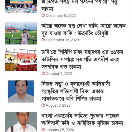
জাতিগত সশস্ত্র দল গঠনের পর্যায়ে: সন্তু
লারমা
December 5, 2022
আরো অনেক স্বপ্ন দেখা বাকি, আরো অনেক
দূর যাওয়া বাকি : উক্রাচিং চৌধুরী
September 18, 2023
ঢাবি’তে পিসিপি ঢাকা মহানগর এর ৩১তম
কাউন্সিল সম্পন্নঃ সভাপতি জগদীশ এবং
সম্পাদক শুভ চাকমা
October 7, 2023
নিজস্ব সত্ত্বা ও মূল্যবোধই আদিবাসী
সংস্কৃতির শক্তিশালী দিক: একান্ত
সাক্ষাতকারে কবি শিশির চাকমা
August 8, 2023
বাংলা একাডেমি সাহিত্য পুরস্কার পাচ্ছেন
আদিবাসী কবি ও সাহিত্যিক মৃত্তিকা চাকমা
January 25, 2024