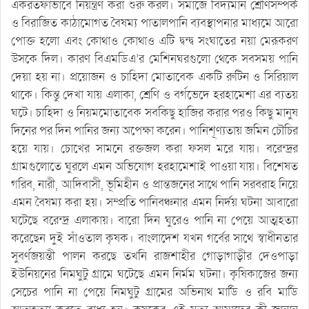
একরতফাভাবে নিয়ন্ত্রণ করা শুরু করল। সমাজে বিদ্যমান শ্রেণিসম্পর্ক
ও বিরাজিত কাঠামোগত বৈষম্য পাতালপানি ব্যবস্থাপনার মাধ্যমে আরো
পোক্ত হলো এবং কোথাও কোথাও এটি দ্বন্দ্ব সংঘাতের নয়া মেরূকরণ
উসকে দিল। কারণ বিএমডিএ’র মেশিনঘরগুলো থেকে সবসময় পানি
দেয়া হয় না। প্রয়োজন ও চাহিদা মোতাবেক একটি রুটিন ও সিরিয়াল
থাকে। কিন্তু দেখা যায় এলাকা, শ্রেণি ও বর্গভেদে হরহামেশা এর ব্যতয়
ঘটে। চাহিদা ও নিয়মমোতাবেক সবকিছু হাজির করার পরও কিছু মানুষ
দিনের পর দিন পানির জন্য অপেক্ষা করেন। পানিশূণ্যতায় জমিন চৌচির
হয়ে যায়। চোখের সামনে রক্তজল করা ফসল মরে যায়। বরেন্দ্রর
গ্রামগুলোতে ঘুরলে এমন অভিযোগ হরহামেশাই পাওয়া যায়। বিশেষত
গরিব, নারী, আদিবাসী, ভূমিহীন ও প্রান্তজনের সাথে পানি সরবরাহ নিয়ে
এমন বৈষম্য করা হয়। সম্প্রতি পানিবঞ্চনার এমন নির্দয় ঘটনা আবারো
ঘটেছে বরেন্দ্র এলাকায়। বারো দিন ঘুরেও পানি না পেয়ে আত্মহত্যা
করেছেন দুই সাঁওতাল কৃষক। বাংলাদেশ যখন গর্বের সাথে স্বাধীনতার
সুবর্ণজয়ন্তী পালন করছে তখনি রাজশাহীর গোড়াগাড়ীর দেওপাড়া
ইউনিয়নের নিমঘুটু গ্রামে ঘটেছে এমন নির্মম ঘটনা। কৃষিকাজের জন্য
সেচের পানি না পেয়ে নিমঘুটু গ্রামের অভিনাথ মার্ডি ও রবি মার্ডি