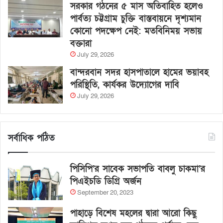
সরকার গঠনের ৫ মাস অতিবাহিত হলেও
পার্বত্য চট্টগ্রাম চুক্তি বাস্তবায়নে দৃশ্যমান
কোনো পদক্ষেপ নেই: মতবিনিময় সভায়
বক্তারা
July 29, 2026
বান্দরবান সদর হাসপাতালে হামের ভয়াবহ
পরিস্থিতি, কার্যকর উদ্যোগের দাবি
July 29, 2026
সর্বাধিক পঠিত
পিসিপি’র সাবেক সভাপতি বাবলু চাকমা’র
পিএইচডি ডিগ্রি অর্জন
September 20, 2023
পাহাড়ে বিশেষ মহলের দ্বারা আরো কিছু