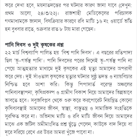
করে দেখা হবে, ময়নাতদন্তের পর ঘটনার কারণ জানা যাবে (দেখুন:
প্রথম আলো, ২৪/৩/২২)। রাজশাহী মেডিকেলের পরিচালক
গণমাধ্যমকে জানান, বিষক্রিয়ার কারণে রবি মার্ডি ১৬ নং ওয়ার্ডে ভর্তি
হন বুধবার রাতে, শুক্রবার রাত ৮ টায় মারা গেছেন।
পানি দিবস ও দুই কৃষকের প্রশ্ন
২২ মার্চ বিশ্বব্যাপি পালিত হয় ‘বিশ্ব পানি দিবস’। এ বছরের প্রতিপাদ্য
ছিল ‘ভূ-গর্ভস্থ পানি’। পানি দিবসের পরের দিনেই ভূ-গর্ভস্থ পানি না
পেয়ে আত্মহত্যার মাধ্যমে দুই কৃষকের এই মৃত্যু আমাদের অপরাধী
করে দেয়। দুই সাঁওতাল কৃষকের মৃত্যুর ঘটনার সুষ্ঠু তদন্ত ও ন্যায়বিচার
নিশ্চিত হবে আশা করি। কিন্তু পিপাসার্ত বরেন্দ্র অঞ্চলের
পানিব্যবস্থাপনা, কৃষিপ্রকল্প ও গ্রামীণ বিকাশ নিয়ে আমাদের ভিন্নভাবে
ভাবতে হবে। সবুজবিপ্লব থেকে শুরু করে করপোরেট নিয়ন্ত্রিত কোনো
কৃষিব্যবস্থাই আমাদের জীবন, স্বাস্থ্য, বাস্তুতন্ত্র ও সামাজিক সংহতিকে
সুরক্ষিত করে না। অভিনাথ মার্ডি ও রবি মার্ডি জীবন দিয়ে আমাদের
মাঝে এক জটিল অমীমাংসিত প্রশ্ন ছুঁড়ে গেলেন, কাউকে বাদ দিয়ে বা
দূরে সরিয়ে রেখে এর উত্তর আমরা খুঁজে পাবো না।