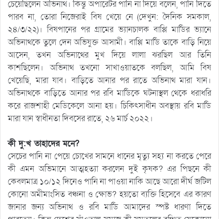
চেয়েছিলেন অভিনাথ। কিন্তু অপারেটর পানি না দিয়ে বলেন, পানি দিতে
পারব না, তোরা নিজেরাই বিষ খেয়ে নে (দেখুন: দৈনিক সমকাল,
২৪/৩/২২)। বিষপানের পর গ্রামের ভ্যানচালক বাপ্পি মার্ডির ভ্যানে
অভিনাথকে তুলে দেন অভিযুক্ত আসামী। বাপ্পি মার্ডি তাকে বাড়ি নিয়ে
আসেন, তখন অভিনাথের মুখ দিয়ে লালা ঝরছিল আর তিনি
কাশছিলেন। অভিনাথ তখনো সাখাওয়াতকে বলছিল, আমি বিষ
খেয়েছি, মারা যাব। বাড়িতে আনার পর রাতে অভিনাথ মারা যান।
অভিনাথকে বাড়িতে আনার পর রবি মার্ডিকে ঘটনাস্থল থেকে ধরাধরি
করে রাজশাহী মেডিকেলে আনা হয়। চিকিৎসাধীন অবস্থায় রবি মার্ডি
মারা যান স্বাধীনতা দিবসের রাতে, ২৬ মার্চ ২০২২।
কী দু:খ তাহাদের মনে?
সেচের পানি না পেয়ে চোখের সামনে ধানের মৃত্যু সহ্য না করতে পেরে
কী এমন অভিমানে আত্মহত্যা করলেন দুই কৃষক? এর পিছনে কী
কেবলমাত্র ১০/১২ দিনেও পানি না পাওয়া নাকি আছে আরো দীর্ঘ জটিল
কোনো অমীমাংসিত বঞ্চনা ও ক্ষোভ? হয়তো ব্যক্তি হিসেবে এর কারণ
জানার জন্য অভিনাথ ও রবি মার্ডি আমাদের স্পষ্ট ধারণা দিতে