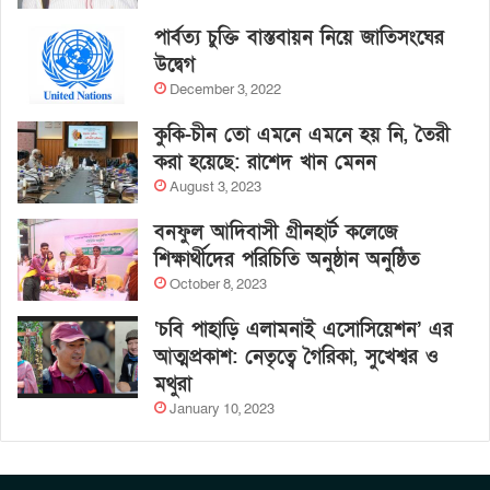
পার্বত্য চুক্তি বাস্তবায়ন নিয়ে জাতিসংঘের
উদ্বেগ
December 3, 2022
কুকি-চীন তো এমনে এমনে হয় নি, তৈরী
করা হয়েছে: রাশেদ খান মেনন
August 3, 2023
বনফুল আদিবাসী গ্রীনহার্ট কলেজে
শিক্ষার্থীদের পরিচিতি অনুষ্ঠান অনুষ্ঠিত
October 8, 2023
‘চবি পাহাড়ি এলামনাই এসোসিয়েশন’ এর
আত্মপ্রকাশ: নেতৃত্বে গৈরিকা, সুখেশ্বর ও
মথুরা
January 10, 2023