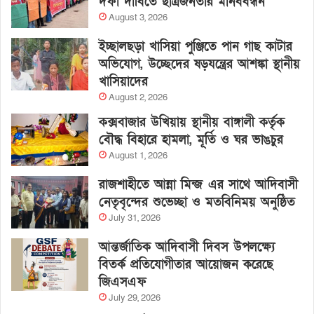
দফা দাবিতে ছাত্রজনতার মানববন্ধন
August 3, 2026
ইচ্ছালছড়া খাসিয়া পুঞ্জিতে পান গাছ কাটার
অভিযোগ, উচ্ছেদের ষড়যন্ত্রের আশঙ্কা স্থানীয়
খাসিয়াদের
August 2, 2026
কক্সবাজার উখিয়ায় স্থানীয় বাঙ্গালী কর্তৃক
বৌদ্ধ বিহারে হামলা, মূর্তি ও ঘর ভাঙচুর
August 1, 2026
রাজশাহীতে আন্না মিন্জ এর সাথে আদিবাসী
নেতৃবৃন্দের শুভেচ্ছা ও মতবিনিময় অনুষ্ঠিত
July 31, 2026
আন্তর্জাতিক আদিবাসী দিবস উপলক্ষ্যে
বিতর্ক প্রতিযোগীতার আয়োজন করেছে
জিএসএফ
July 29, 2026