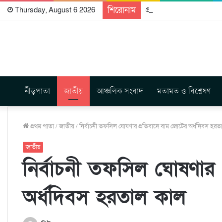
শিরোনাম
প্রকাশিত হতে যাচ্ছে দি রা
Thursday, August 6 2026
নীড়পাতা
জাতীয়
আঞ্চলিক সংবাদ
মতামত ও বিশ্লেষণ
প্রথম পাতা
/
জাতীয়
/
নির্বাচনী তফসিল ঘোষণার প্রতিবাদে বাম জোটের অর্ধদিবস হর
জাতীয়
নির্বাচনী তফসিল ঘোষণার 
অর্ধদিবস হরতাল কাল