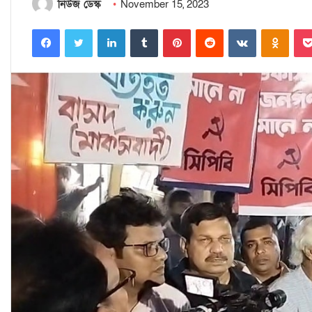
নিউজ ডেস্ক
November 15, 2023
Facebook
Twitter
LinkedIn
Tumblr
Pinterest
Reddit
VKontakte
Odnoklassniki