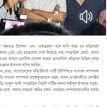
 ‘জনমত উপেক্ষা’ এবং ‘একতরফা’ বলে দাবি করে এর প্রতিবাদে
িবস (৬টা-২টা) হরতালের ডাক দিয়েছে বাম গণতান্ত্রিক জোট। প্রধান
য় দেওয়া ভাষণে তফসিল ঘোষনা করলে তাৎক্ষণিক প্রতিবাদ মিছিল শেষে
 সমন্বয়ক ইকবাল কবির জাহিদ।
ম নেতা, বাংলাদেশের কমিউনিস্ট পার্টি (সিপিবি)’র সাধারণ সম্পাদক
ি সাধারণ সম্পাদক রাজেকুজ্জামান রতন, বাসদ (মার্ক্সবাদী)’র কেন্দ্রীয়
পতি আব্দুল আলী, গণতান্ত্রিক বিপ্লবী পার্টির সদস্য শহীদুল ইসলাম সবুজ।
 ঘোষ, সদস্য সাজ্জাদ জহির চন্দন, বাসদের সম্পাদকমন্ডলীর সদস্য