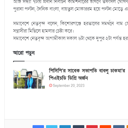
আজ সন্ধ্যা ৭টায় প্রধান নির্বাচন কমিশনারের ভাষণে তফসিল ঘো
পুরানা পল্টন, দৈনিক বাংলা, বায়তুল মোকাররম হয়ে পল্টন মোড়ে 
সমাবেশে নেতৃবৃন্দ বলেন, কিশোরগঞ্জে হরতালের সমর্থনে বাম 
সন্ত্রাসীরা মিছিলে হামলার চেষ্টা করে।
সমাবেশে নেতৃবৃন্দ আগামীকাল সকাল ৬টা থেকে দুপুর ২টা পর্যন্ত
আরো পড়ুন
পিসিপি’র সাবেক সভাপতি বাবলু চাকমা’র
পিএইচডি ডিগ্রি অর্জন
September 20, 2023
Facebook
Twitter
LinkedIn
Tumblr
Pinterest
Reddit
VKontakte