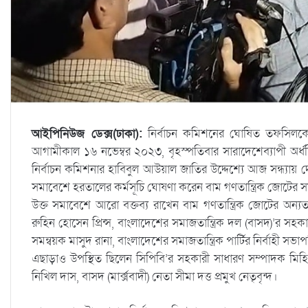
আইপিনিউজ ডেক্স(ঢাকা):
নির্বাচন কমিশনের ঘোষিত তফসিলকে
আগামীকাল ১৬ নভেম্বর ২০২৩, বৃহস্পতিবার সারাদেশেব্যাপী অর্ধদ
নির্বাচন কমিশনার হাবিবুল আউয়াল জাতির উদ্দেশ্যে আজ সন্ধ্যা
সমাবেশে হরতালের কর্মসূচি ঘোষণা করেন বাম গণতান্ত্রিক জোটের
উক্ত সমাবেশে আরো বক্তব্য রাখেন বাম গণতান্ত্রিক জোটের অন্যত
রুহিন হোসেন প্রিন্স, বাংলাদেশের সমাজতান্ত্রিক দল (বাসদ)’র সহকার
সমন্বয়ক মাসুদ রানা, বাংলাদেশের সমাজতান্ত্রিক পার্টির নির্বাহী সভা
এছাড়াও উপস্থিত ছিলেন সিপিবি’র সহকারী সাধারণ সম্পাদক মিহির
নিখিল দাস, বাসদ (মার্ক্সবাদী) নেতা সীমা দত্ত প্রমুখ নেতৃবৃন্দ।