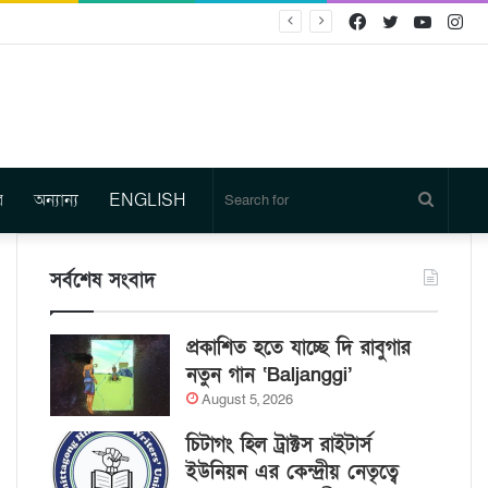
Facebook
Twitter
YouTu
In
র
অন্যান্য
ENGLISH
Search
for
সর্বশেষ সংবাদ
প্রকাশিত হতে যাচ্ছে দি রাবুগার
নতুন গান ‘Baljanggi’
August 5, 2026
চিটাগং হিল ট্রাক্টস রাইটার্স
ইউনিয়ন এর কেন্দ্রীয় নেতৃত্বে