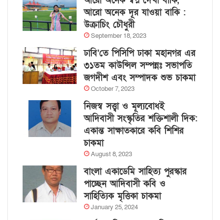
আরো অনেক স্বপ্ন দেখা বাকি,
আরো অনেক দূর যাওয়া বাকি :
উক্রাচিং চৌধুরী
September 18, 2023
ঢাবি’তে পিসিপি ঢাকা মহানগর এর
৩১তম কাউন্সিল সম্পন্নঃ সভাপতি
জগদীশ এবং সম্পাদক শুভ চাকমা
October 7, 2023
নিজস্ব সত্ত্বা ও মূল্যবোধই
আদিবাসী সংস্কৃতির শক্তিশালী দিক:
একান্ত সাক্ষাতকারে কবি শিশির
চাকমা
August 8, 2023
বাংলা একাডেমি সাহিত্য পুরস্কার
পাচ্ছেন আদিবাসী কবি ও
সাহিত্যিক মৃত্তিকা চাকমা
January 25, 2024