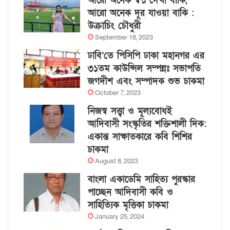
আরো অনেক স্বপ্ন দেখা বাকি,
আরো অনেক দূর যাওয়া বাকি :
উক্রাচিং চৌধুরী
September 18, 2023
ঢাবি’তে পিসিপি ঢাকা মহানগর এর
৩১তম কাউন্সিল সম্পন্নঃ সভাপতি
জগদীশ এবং সম্পাদক শুভ চাকমা
October 7, 2023
নিজস্ব সত্ত্বা ও মূল্যবোধই
আদিবাসী সংস্কৃতির শক্তিশালী দিক:
একান্ত সাক্ষাতকারে কবি শিশির
চাকমা
August 8, 2023
বাংলা একাডেমি সাহিত্য পুরস্কার
পাচ্ছেন আদিবাসী কবি ও
সাহিত্যিক মৃত্তিকা চাকমা
January 25, 2024