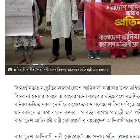
আদিবাসী নারীর উপর নিপীড়নের বিরুদ্ধে আজকের প্রতিবাদী মানববন্ধন।
বিচারহীনতার সংস্কৃতির কারণে দেশে আদিবাসী নারীদের উপর সহিংস
বিচার না হওয়ার কারণে এ ধরণের ঘটনা বারংবার ঘটছে বলে মত দিয়ে
ঘটনায় জড়িত সকল দোষীদের গ্রেফতার ও সর্বোচ্চ শাস্তির দাবিতে
মানববন্ধনে এ কথা বলেন বক্তারা। পাবর্ত্য চট্টগ্রাম পাহাড়ী ছাত্
বাংলাদেশ আদিবাসী নারী নেটওয়ার্ক ও বাংলাদেশ আদিবাসী ছাত্র স
বাংলাদেশ আদিবাসী নারী নেটওয়ার্ক-এর সদস্য সচিব চঞ্চনা চাক