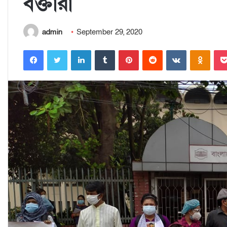
বক্তারা
admin
September 29, 2020
Facebook
Twitter
LinkedIn
Tumblr
Pinterest
Reddit
VKontakte
Odnoklassniki