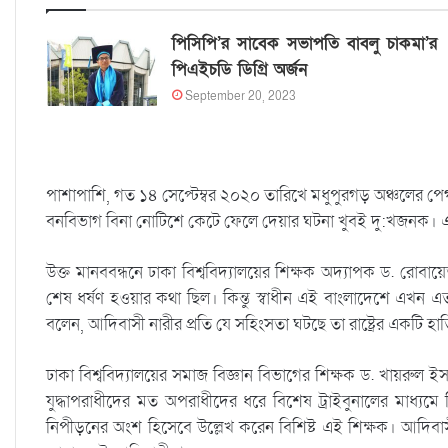
পিসিপি’র সাবেক সভাপতি বাবলু চাকমা’র
পিএইচডি ডিগ্রি অর্জন
September 20, 2023
পাশাপাশি, গত ১৪ সেপ্টেম্বর ২০২০ তারিখে মধুপুরগড় অঞ্চলের পেগা
বনবিভাগ বিনা নোটিশে কেটে ফেলে দেয়ার ঘটনা খুবই দু:খজনক। এ
উক্ত মানববন্ধনে ঢাকা বিশ্ববিদ্যালয়ের শিক্ষক অদ্যাপক ড. রোবায়
শেষ ধর্ষণ হওয়ার কথা ছিল। কিন্তু স্বাধীন এই বাংলাদেশে এখন এত
বলেন, আদিবাসী নারীর প্রতি যে সহিংসতা ঘটছে তা রাষ্ট্রের একটি
ঢাকা বিশ্ববিদ্যালয়ের সমাজ বিজ্ঞান বিভাগের শিক্ষক ড. খায়রুল 
যুদ্ধাপরাধীদের মত অপরাধীদের ধরে বিশেষ ট্রাইবুনালের মাধ্য
নিপীড়নের অংশ হিসেবে উল্লেখ করেন বিশিষ্ট এই শিক্ষক। আদিবা