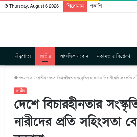
শিরোনাম
প্রকাশিত হতে যাচ্ছে দি রা
Thursday, August 6 2026
নীড়পাতা
জাতীয়
আঞ্চলিক সংবাদ
মতামত ও বিশ্লেষণ
প্রথম পাতা
/
জাতীয়
/
দেশে বিচারহীনতার সংস্কৃতির কারণে আদিবাসী নারীদের প্রতি স
জাতীয়
দেশে বিচারহীনতার সংস্কৃ
নারীদের প্রতি সহিংসতা ব