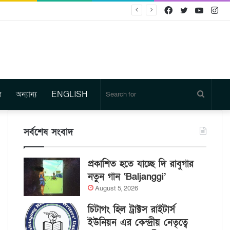
Facebook
Twitter
YouTu
In
র
অন্যান্য
ENGLISH
Search
for
সর্বশেষ সংবাদ
প্রকাশিত হতে যাচ্ছে দি রাবুগার
নতুন গান ‘Baljanggi’
August 5, 2026
চিটাগং হিল ট্রাক্টস রাইটার্স
ইউনিয়ন এর কেন্দ্রীয় নেতৃত্বে