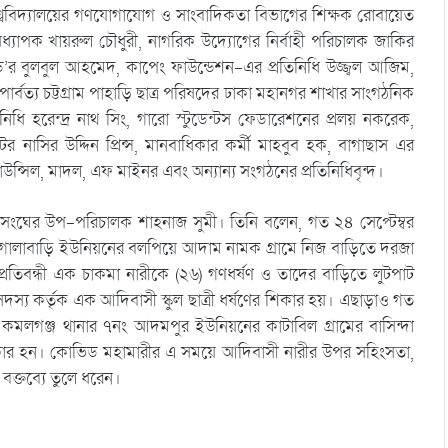
িশ্ববিদ্যালয়ের গণযোগাযোগ ও সাংবাদিকতা বিভাগের শিক্ষক রোবায়েত
ধ্যাপক খায়রুল চৌধুরী, নাগরিক উদ্যোগের নির্বাহী পরিচালক জাকির
র বুলবুল আহমেদ, কাপেং ফাউন্ডেশন-এর প্রতিনিধি উজ্জ্বল আজিম,
বত্য চট্টগ্রাম পাহাড়ি ছাত্র পরিষদের ঢাকা মহানগর শাখার সাংগঠনিক
ধি হরেন্দ্র নাথ সিং, গারো স্টুডেন্টস ফেডারেশনের প্রলয় নকরেক,
্টের নাসির উদ্দিন প্রিন্স, মানবাধিকার কর্মী মাহবুব হক, বাগাছাস এর
 কাউন্সিল, মাদল, এফ মাইনর এবং অন্যান্য সংগঠনের প্রতিনিধিবৃন্দ।
তি সংঘের উপ-পরিচালক শাহনাজ সুমী। তিনি বলেন, গত ২৪ সেপ্টেম্বর
গোলাবাড়ি ইউনিয়নের বলপিয়ে আদাম নামক গ্রামে নিজ বাড়িতে দরজা
 প্রতিবন্ধী এক চাকমা নারীকে (২৬) গণধর্ষণ ও তাদের বাড়িতে লুটপাট
্য কর্তৃক এক আদিবাসী স্কুল ছাত্রী ধর্ষণের শিকার হয়। এছাড়াও গত
 কমলগঞ্জ থানার ৭নং আদমপুর ইউনিয়নের কাটাবিল গ্রামের বাসিন্দা
 শিকার হন। কোভিড মহামারীর এ সময়ে আদিবাসী নারীর উপর সহিংসতা,
বক্তব্যে তুলে ধরেন।