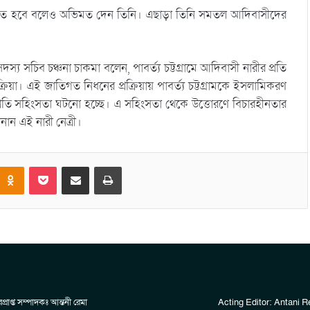
িত হবে বলেও অভিমত দেন তিনি। এছাড়া তিনি সমতল আদিবাসীদের
য সচিব চঞ্চনা চাকমা বলেন, পাবর্ত্য চট্টগ্রামে আদিবাসী নারীর প্রতি
া। এই জাতিগত নিধনের প্রক্রিয়ায় পাবর্ত্য চট্টগ্রামকে ইসলামিকরণ
্রতি সহিংসতা ঘটনো হচ্ছে। এ সহিংসতা থেকে উত্তোরণে বিচারহীনতার
নান এই নারী নেত্রী।
Odnoklassniki
Pocket
Share via Email
Print
প্রাপ্ত সম্পাদকঃ আন্তনী রেমা
Acting Editor: Antani 