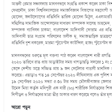
আন্তনী রেমার সঞ্চালনায় মানববন্ধনে সংহতি প্রকাশ করেন ঢাকা ব
ফেরদৌস, ঢাকা বিশ্ববিদ্যালয়ের সমাজবিজ্ঞান বিভাগের সহযোগী অ
হোসেন, জনউদ্যোগের প্রতিনিধি তারিক হোসেন মিঠুল, এএলআরডি’
সম্মিলিত সামাজিক আন্দোলনের সাধারণ সম্পাদক সালেহ আহমেদ, পার্
সম্পাদক ব্যাবিলন চাকমা, বাংলাদেশ আদিবাসী ফোরাম এর প্রতিনি
আদিবাসী ছাত্র সংগ্রাম পরিষদের অলীক মৃ, সমাজতান্ত্রিক ছাত্রফ্রন
প্রতিনিধি বুশ নকরেক, মারমা স্টুডেন্টস কাউন্সিল, হাজং স্টুডেন্টস
মানববন্ধনের শুরুতে মূল বক্তব্য পাঠ করেন বাংলাদেশ নারী প্রগ
২০২০ তারিখে রাত প্রায় আড়াইটার সময় খাগড়াছড়ি সদরের ১ নং 
ভেঙ্গে দেশীয় অস্ত্রে সজ্জিত প্রায় ৯ জন সেটেলার বাঙালী মানসিক
করেছে। এছাড়াও গত ১৪ সেপ্টেম্বর ২০২০ দীঘিনালায় এক পুলিশ সদস
১৯ সেপ্টেম্বর ২০২০ সন্ধ্যা ৫.৩০ টার সময় মৌলভীবাজার জেলার
উমেদ মিয়া কর্তৃক মনিপুরী এক নারী (৬০) শারীরিক নির্যাতনের
নিপীড়ন ও নির্যাতনের মাত্রা তীব্র আকার ধারণ করেছে বলেও তাঁর মূল 
আরো পড়ুন