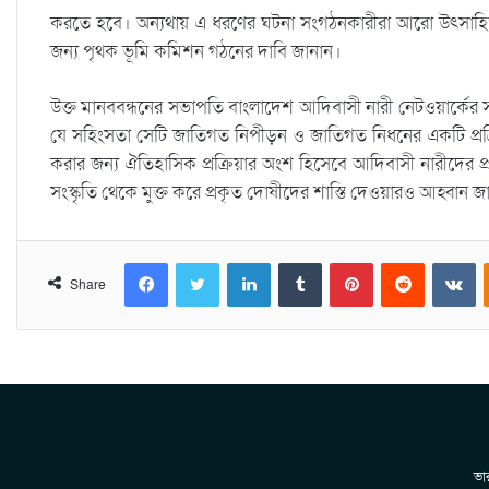
করতে হবে। অন্যথায় এ ধরণের ঘটনা সংগঠনকারীরা আরো উৎসাহ
জন্য পৃথক ভূমি কমিশন গঠনের দাবি জানান।
উক্ত মানববন্ধনের সভাপতি বাংলাদেশ আদিবাসী নারী নেটওয়ার্কের সদস্
যে সহিংসতা সেটি জাতিগত নিপীড়ন ও জাতিগত নিধনের একটি প্রক্রিয়
করার জন্য ঐতিহাসিক প্রক্রিয়ার অংশ হিসেবে আদিবাসী নারীদের প
সংস্কৃতি থেকে মুক্ত করে প্রকৃত দোষীদের শাস্তি দেওয়ারও আহ্বান জা
Facebook
Twitter
LinkedIn
Tumblr
Pinterest
Reddit
VKontakte
Share
ভার