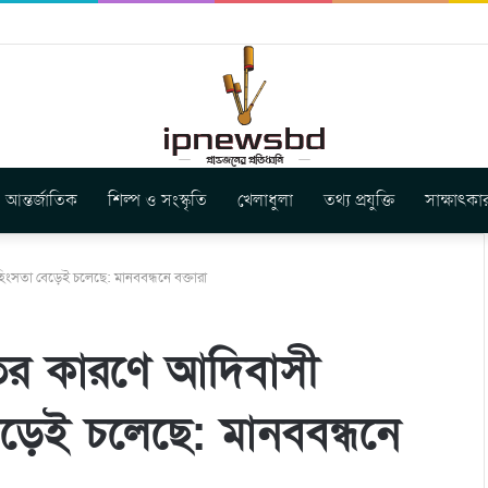
বুগার নতুন গান ‘Baljanggi’
আন্তর্জাতিক
শিল্প ও সংস্কৃতি
খেলাধুলা
তথ্য প্রযুক্তি
সাক্ষাৎকা
হিংসতা বেড়েই চলেছে: মানববন্ধনে বক্তারা
তির কারণে আদিবাসী
েড়েই চলেছে: মানববন্ধনে