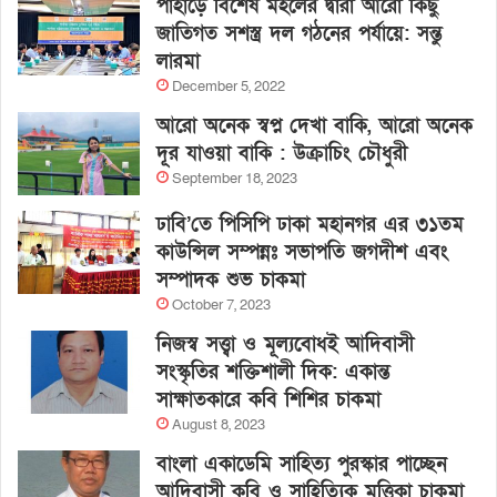
পাহাড়ে বিশেষ মহলের দ্বারা আরো কিছু
জাতিগত সশস্ত্র দল গঠনের পর্যায়ে: সন্তু
লারমা
December 5, 2022
আরো অনেক স্বপ্ন দেখা বাকি, আরো অনেক
দূর যাওয়া বাকি : উক্রাচিং চৌধুরী
September 18, 2023
ঢাবি’তে পিসিপি ঢাকা মহানগর এর ৩১তম
কাউন্সিল সম্পন্নঃ সভাপতি জগদীশ এবং
সম্পাদক শুভ চাকমা
October 7, 2023
নিজস্ব সত্ত্বা ও মূল্যবোধই আদিবাসী
সংস্কৃতির শক্তিশালী দিক: একান্ত
সাক্ষাতকারে কবি শিশির চাকমা
August 8, 2023
বাংলা একাডেমি সাহিত্য পুরস্কার পাচ্ছেন
আদিবাসী কবি ও সাহিত্যিক মৃত্তিকা চাকমা