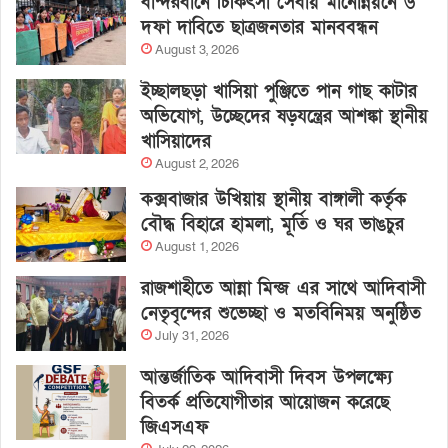
বান্দরবানে চিকিৎসা সেবায় মানোন্নয়নে ৬
দফা দাবিতে ছাত্রজনতার মানববন্ধন
August 3, 2026
ইচ্ছালছড়া খাসিয়া পুঞ্জিতে পান গাছ কাটার
অভিযোগ, উচ্ছেদের ষড়যন্ত্রের আশঙ্কা স্থানীয়
খাসিয়াদের
August 2, 2026
কক্সবাজার উখিয়ায় স্থানীয় বাঙ্গালী কর্তৃক
বৌদ্ধ বিহারে হামলা, মূর্তি ও ঘর ভাঙচুর
August 1, 2026
রাজশাহীতে আন্না মিন্জ এর সাথে আদিবাসী
নেতৃবৃন্দের শুভেচ্ছা ও মতবিনিময় অনুষ্ঠিত
July 31, 2026
আন্তর্জাতিক আদিবাসী দিবস উপলক্ষ্যে
বিতর্ক প্রতিযোগীতার আয়োজন করেছে
জিএসএফ