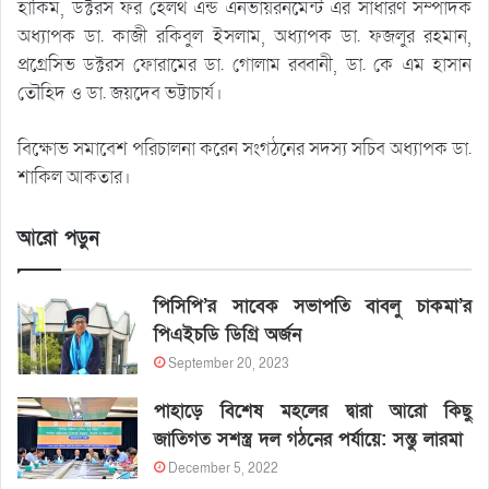
হাকিম, ডক্টরস ফর হেলথ এন্ড এনভায়রনমেন্ট এর সাধারণ সম্পাদক
অধ্যাপক ডা. কাজী রকিবুল ইসলাম, অধ্যাপক ডা. ফজলুর রহমান,
প্রগ্রেসিভ ডক্টরস ফোরামের ডা. গোলাম রব্বানী, ডা. কে এম হাসান
তৌহিদ ও ডা. জয়দেব ভট্টাচার্য।
বিক্ষোভ সমাবেশ পরিচালনা করেন সংগঠনের সদস্য সচিব অধ্যাপক ডা.
শাকিল আকতার।
আরো পড়ুন
পিসিপি’র সাবেক সভাপতি বাবলু চাকমা’র
পিএইচডি ডিগ্রি অর্জন
September 20, 2023
পাহাড়ে বিশেষ মহলের দ্বারা আরো কিছু
জাতিগত সশস্ত্র দল গঠনের পর্যায়ে: সন্তু লারমা
December 5, 2022