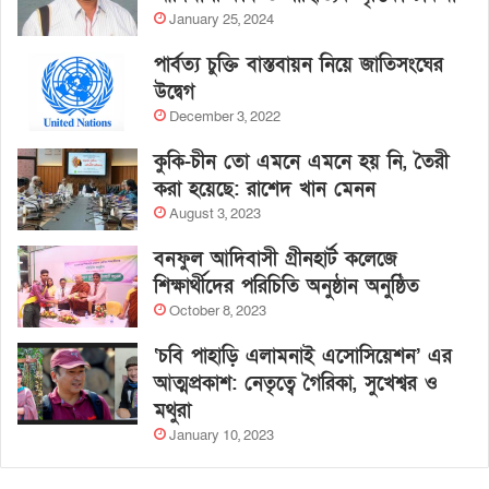
January 25, 2024
পার্বত্য চুক্তি বাস্তবায়ন নিয়ে জাতিসংঘের
উদ্বেগ
December 3, 2022
কুকি-চীন তো এমনে এমনে হয় নি, তৈরী
করা হয়েছে: রাশেদ খান মেনন
August 3, 2023
বনফুল আদিবাসী গ্রীনহার্ট কলেজে
শিক্ষার্থীদের পরিচিতি অনুষ্ঠান অনুষ্ঠিত
October 8, 2023
‘চবি পাহাড়ি এলামনাই এসোসিয়েশন’ এর
আত্মপ্রকাশ: নেতৃত্বে গৈরিকা, সুখেশ্বর ও
মথুরা
January 10, 2023