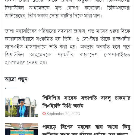
সকাল সোয়া ১০টার দিকে জানান, কিছুক্ষণ আগে চিকিৎসকেরা
জিয়াউদ্দিন আহমেদকে মৃত ঘোষণা করেছেন। চিকিৎসকেরা
জানিয়েছেন, তিনি সকাল সোয়া নয়টার দিকে মারা যান।
জাপা মহাসচিবের পরিবারের সদস্যরা জানান, গত মাসের শুরুর দিকে
করোনাভাইরাসে সংক্রমিত হন তিনি। ৬ সেপ্টেম্বর তাঁকে রাজধানীর
ল্যাবএইড হাসপাতালে ভর্তি করা হয়। অবস্থার অবনতি হলে পরে
জিয়াউদ্দিন আহমেদকে শ্যামলীর বাংলাদেশ স্পেশালাইজড
হাসপাতালে নেওয়া হয়।
আরো পড়ুন
পিসিপি’র সাবেক সভাপতি বাবলু চাকমা’র
পিএইচডি ডিগ্রি অর্জন
September 20, 2023
পাহাড়ে বিশেষ মহলের দ্বারা আরো কিছু
জাতিগত সশস্ত্র দল গঠনের পর্যায়ে: সন্তু লারমা