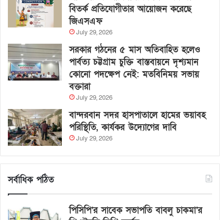
বিতর্ক প্রতিযোগীতার আয়োজন করেছে
জিএসএফ
July 29, 2026
সরকার গঠনের ৫ মাস অতিবাহিত হলেও
পার্বত্য চট্টগ্রাম চুক্তি বাস্তবায়নে দৃশ্যমান
কোনো পদক্ষেপ নেই: মতবিনিময় সভায়
বক্তারা
July 29, 2026
বান্দরবান সদর হাসপাতালে হামের ভয়াবহ
পরিস্থিতি, কার্যকর উদ্যোগের দাবি
July 29, 2026
সর্বাধিক পঠিত
পিসিপি’র সাবেক সভাপতি বাবলু চাকমা’র