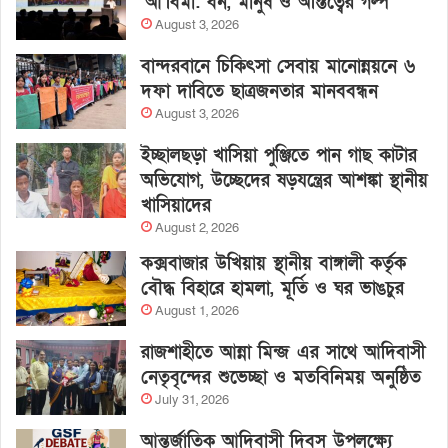
‘আ’বিমা: বন, মানুষ ও অস্তিত্বের গল্প’
August 3, 2026
বান্দরবানে চিকিৎসা সেবায় মানোন্নয়নে ৬
দফা দাবিতে ছাত্রজনতার মানববন্ধন
August 3, 2026
ইচ্ছালছড়া খাসিয়া পুঞ্জিতে পান গাছ কাটার
অভিযোগ, উচ্ছেদের ষড়যন্ত্রের আশঙ্কা স্থানীয়
খাসিয়াদের
August 2, 2026
কক্সবাজার উখিয়ায় স্থানীয় বাঙ্গালী কর্তৃক
বৌদ্ধ বিহারে হামলা, মূর্তি ও ঘর ভাঙচুর
August 1, 2026
রাজশাহীতে আন্না মিন্জ এর সাথে আদিবাসী
নেতৃবৃন্দের শুভেচ্ছা ও মতবিনিময় অনুষ্ঠিত
July 31, 2026
আন্তর্জাতিক আদিবাসী দিবস উপলক্ষ্যে