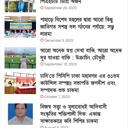
পিএইচডি ডিগ্রি অর্জন
September 20, 2023
পাহাড়ে বিশেষ মহলের দ্বারা আরো কিছু
জাতিগত সশস্ত্র দল গঠনের পর্যায়ে: সন্তু
লারমা
December 5, 2022
আরো অনেক স্বপ্ন দেখা বাকি, আরো অনেক
দূর যাওয়া বাকি : উক্রাচিং চৌধুরী
September 18, 2023
ঢাবি’তে পিসিপি ঢাকা মহানগর এর ৩১তম
কাউন্সিল সম্পন্নঃ সভাপতি জগদীশ এবং
সম্পাদক শুভ চাকমা
October 7, 2023
নিজস্ব সত্ত্বা ও মূল্যবোধই আদিবাসী
সংস্কৃতির শক্তিশালী দিক: একান্ত
সাক্ষাতকারে কবি শিশির চাকমা
August 8, 2023