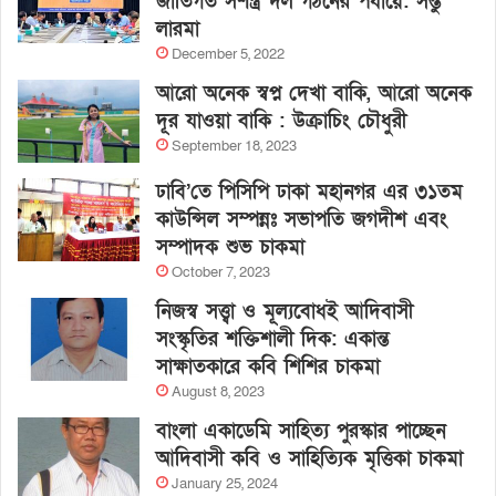
জাতিগত সশস্ত্র দল গঠনের পর্যায়ে: সন্তু
লারমা
December 5, 2022
আরো অনেক স্বপ্ন দেখা বাকি, আরো অনেক
দূর যাওয়া বাকি : উক্রাচিং চৌধুরী
September 18, 2023
ঢাবি’তে পিসিপি ঢাকা মহানগর এর ৩১তম
কাউন্সিল সম্পন্নঃ সভাপতি জগদীশ এবং
সম্পাদক শুভ চাকমা
October 7, 2023
নিজস্ব সত্ত্বা ও মূল্যবোধই আদিবাসী
সংস্কৃতির শক্তিশালী দিক: একান্ত
সাক্ষাতকারে কবি শিশির চাকমা
August 8, 2023
বাংলা একাডেমি সাহিত্য পুরস্কার পাচ্ছেন
আদিবাসী কবি ও সাহিত্যিক মৃত্তিকা চাকমা
January 25, 2024