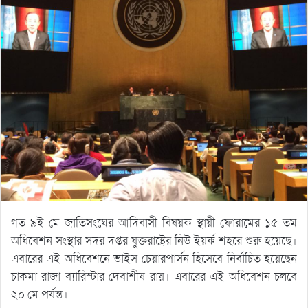
গত ৯ই মে জাতিসংঘের আদিবাসী বিষয়ক স্থায়ী ফোরামের ১৫ তম
অধিবেশন সংস্থার সদর দপ্তর যুক্তরাষ্ট্রের নিউ ইয়র্ক শহরে শুরু হয়েছে।
এবারের এই অধিবেশনে ভাইস চেয়ারপার্সন হিসেবে নির্বাচিত হয়েছেন
চাকমা রাজা ব্যারিস্টার দেবাশীষ রায়। এবারের এই অধিবেশন চলবে
২০ মে পর্যন্ত।