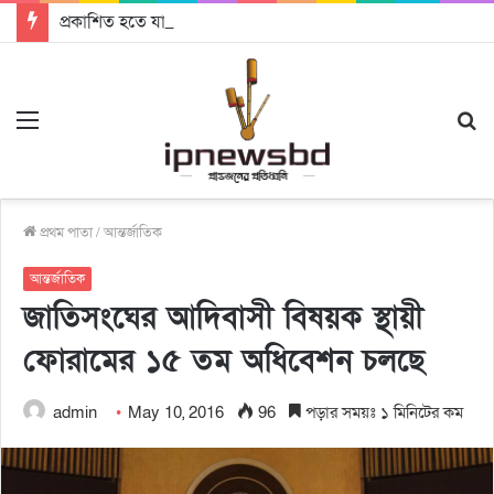
প্রকাশিত হতে যাচ্ছে দি রাবুগার নতুন গান ‘Baljanggi’
Menu
S
fo
প্রথম পাতা
/
আন্তর্জাতিক
আন্তর্জাতিক
জাতিসংঘের আদিবাসী বিষয়ক স্থায়ী
ফোরামের ১৫ তম অধিবেশন চলছে
admin
May 10, 2016
96
পড়ার সময়ঃ ১ মিনিটের কম