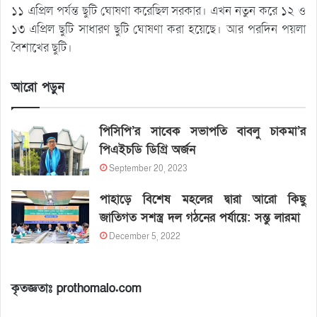
১১ এপ্রিল পর্যন্ত ছুটি ঘোষণা করেছিল সরকার। এখন নতুন করে ১২ ও
১৩ এপ্রিল ছুটি সাধারণ ছুটি ঘোষণা করা হয়েছে। আর পরদিন পয়লা
বৈশাখের ছুটি।
আরো পড়ুন
পিসিপি’র সাবেক সভাপতি বাবলু চাকমা’র
পিএইচডি ডিগ্রি অর্জন
September 20, 2023
পাহাড়ে বিশেষ মহলের দ্বারা আরো কিছু
জাতিগত সশস্ত্র দল গঠনের পর্যায়ে: সন্তু লারমা
December 5, 2022
কৃতজ্ঞতাঃ prothomalo.com