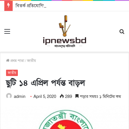
বিতর্ক প্রতিযোগিতায় চ্যাম্পিয়ন জাককানইবি, রানার্স আপ জিএসএফ
Menu
S
fo
প্রথম পাতা
/
জাতীয়
জাতীয়
ছুটি ১৪ এপ্রিল পর্যন্ত বাড়ল
admin
April 5, 2020
289
পড়ার সময়ঃ ১ মিনিটের কম