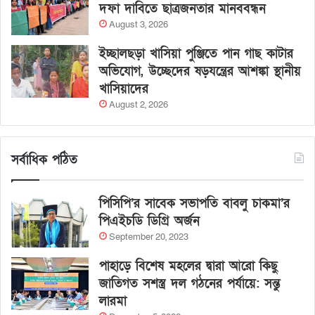
দফা দাবিতে ছাত্রজনতার মানববন্ধন
August 3, 2026
ইচ্ছালছড়া খাসিয়া পুঞ্জিতে পান গাছ কাটার
অভিযোগ, উচ্ছেদের ষড়যন্ত্রের আশঙ্কা স্থানীয়
খাসিয়াদের
August 2, 2026
সর্বাধিক পঠিত
পিসিপি’র সাবেক সভাপতি বাবলু চাকমা’র
পিএইচডি ডিগ্রি অর্জন
September 20, 2023
পাহাড়ে বিশেষ মহলের দ্বারা আরো কিছু
জাতিগত সশস্ত্র দল গঠনের পর্যায়ে: সন্তু
লারমা