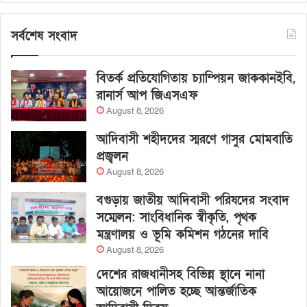
সর্বশেষ সংবাদ
বিতর্ক প্রতিযোগিতায় চ্যাম্পিয়ন জাককানইবি,
রানার্স আপ জিএসএফ
August 8, 2026
আদিবাসী শহীদদের স্মরণে গাসুর মোমবাতি
প্রজ্বলন
August 8, 2026
বগুড়ায় জাতীয় আদিবাসী পরিষদের সংবাদ
সম্মেলন: সাংবিধানিক স্বীকৃতি, পৃথক
মন্ত্রণালয় ও ভূমি কমিশন গঠনের দাবি
August 8, 2026
দেশের রাজধানীসহ বিভিন্ন স্থানে নানা
আয়োজনে পালিত হচ্ছে আন্তর্জাতিক