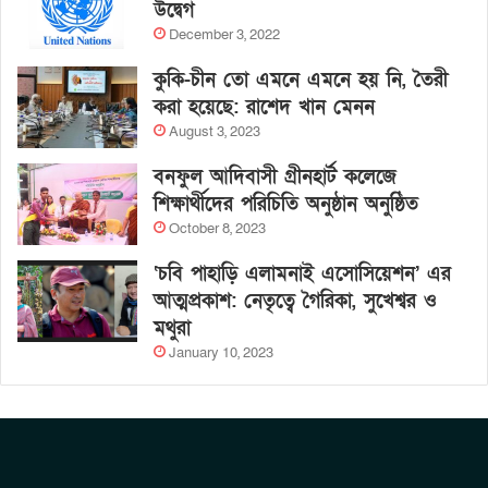
উদ্বেগ
December 3, 2022
কুকি-চীন তো এমনে এমনে হয় নি, তৈরী
করা হয়েছে: রাশেদ খান মেনন
August 3, 2023
বনফুল আদিবাসী গ্রীনহার্ট কলেজে
শিক্ষার্থীদের পরিচিতি অনুষ্ঠান অনুষ্ঠিত
October 8, 2023
‘চবি পাহাড়ি এলামনাই এসোসিয়েশন’ এর
আত্মপ্রকাশ: নেতৃত্বে গৈরিকা, সুখেশ্বর ও
মথুরা
January 10, 2023