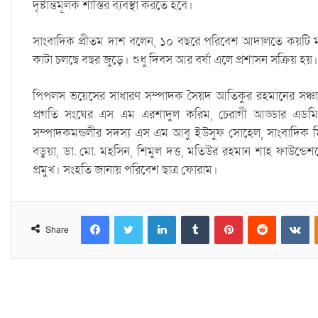
দৃষ্টান্তমূলক শাস্তির ব্যবস্থা করতে হবে।
সাংবাদিক প্রীতম দাশ বলেন, ১০ বছরে পরিবেশ আদালতে কয়টি 
কাটা চলছে বছর জুড়ে। শুধু দিবস আর বর্ষা এলে প্রশাসন সক্রিয় হয়
পিপলস ভয়েসের সাধারণ সম্পাদক সৈয়দ আতিকুর রহমানের সঞ্চালনা
প্রগতি সংঘের এস এম এরশাদুল করিম, চেরাগী আড্ডার এডমিন 
সম্পাদকমন্ডলীর সদস্য এস এম আবু ইউসুফ সোহেল, সাংবাদিক মিন্ট
বড়ুয়া, ডা. মো. মহসিন, শিমুল দত্ত, মতিউর রহমান শাহ ফাউন্ডেশনে
প্রমুখ। সংহতি জানায় পরিবেশ ছাত্র ফোরাম।
Facebook
Twitter
LinkedIn
Tumblr
Pinterest
Reddit
VKontakte
Share