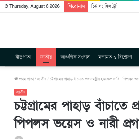
শিরোনাম
চিটাগং হিল ট্রাক্টস রাইটার্
Thursday, August 6 2026
নীড়পাতা
জাতীয়
আঞ্চলিক সংবাদ
মতামত ও বিশ্লেষণ
প্রথম পাতা
/
জাতীয়
/
চট্টগ্রামের পাহাড় বাঁচাতে প্রধানমন্ত্রীর হস্তক্ষেপ দাবি : পিপলস
জাতীয়
চট্টগ্রামের পাহাড় বাঁচাতে প্র
পিপলস ভয়েস ও নারী প্র