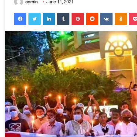
admin
June 11, 2021
Facebook
Twitter
LinkedIn
Tumblr
Pinterest
Reddit
VKontakte
Odnoklassniki