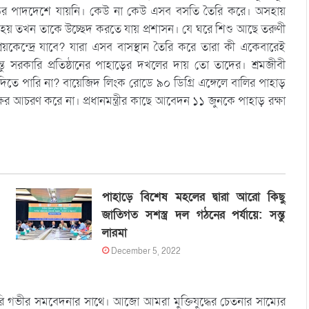
ের পাদদেশে যায়নি। কেউ না কেউ এসব বসতি তৈরি করে। অসহায়
্টি হয় তখন তাকে উচ্ছেদ করতে যায় প্রশাসন। যে ঘরে শিশু আছে তরুণী
েন্দ্রে যাবে? যারা এসব বাসস্থান তৈরি করে তারা কী একেবারেই
ন্তু সরকারি প্রতিষ্ঠানের পাহাড়ের দখলের দায় তো তাদের। শ্রমজীবী
দিতে পারি না? বায়েজিদ লিংক রোডে ৯০ ডিগ্রি এঙ্গেলে বালির পাহাড়
আচরণ করে না। প্রধানমন্ত্রীর কাছে আবেদন ১১ জুনকে পাহাড় রক্ষা
পাহাড়ে বিশেষ মহলের দ্বারা আরো কিছু
জাতিগত সশস্ত্র দল গঠনের পর্যায়ে: সন্তু
লারমা
December 5, 2022
ি গভীর সমবেদনার সাথে। আজো আমরা মুক্তিযুদ্ধের চেতনার সাম্যের