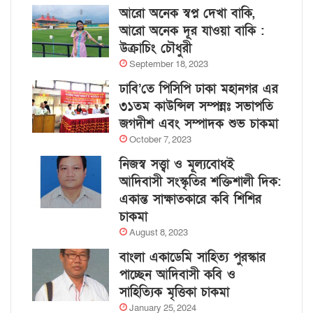
আরো অনেক স্বপ্ন দেখা বাকি,
আরো অনেক দূর যাওয়া বাকি :
উক্রাচিং চৌধুরী
September 18, 2023
ঢাবি’তে পিসিপি ঢাকা মহানগর এর
৩১তম কাউন্সিল সম্পন্নঃ সভাপতি
জগদীশ এবং সম্পাদক শুভ চাকমা
October 7, 2023
নিজস্ব সত্ত্বা ও মূল্যবোধই
আদিবাসী সংস্কৃতির শক্তিশালী দিক:
একান্ত সাক্ষাতকারে কবি শিশির
চাকমা
August 8, 2023
বাংলা একাডেমি সাহিত্য পুরস্কার
পাচ্ছেন আদিবাসী কবি ও
সাহিত্যিক মৃত্তিকা চাকমা
January 25, 2024