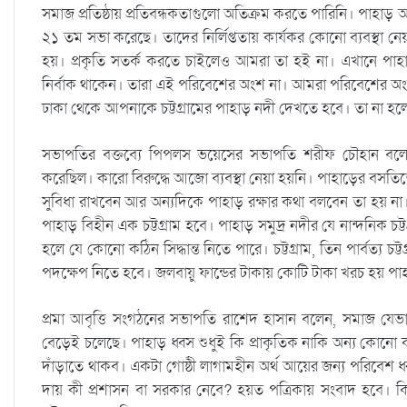
সমাজ প্রতিষ্ঠায় প্রতিবন্ধকতাগুলো অতিক্রম করতে পারিনি। পাহ
২১ তম সভা করেছে। তাদের নির্লিপ্ততায় কার্যকর কোনো ব্যবস্থা ন
হয়। প্রকৃতি সতর্ক করতে চাইলেও আমরা তা হই না। এখানে পাহাড়
নির্বাক থাকেন। তারা এই পরিবেশের অংশ না। আমরা পরিবেশের অংশীদা
ঢাকা থেকে আপনাকে চট্টগ্রামের পাহাড় নদী দেখতে হবে। তা না হলে চ
সভাপতির বক্তব্যে পিপলস ভয়েসের সভাপতি শরীফ চৌহান বলেন
করেছিল। কারো বিরুদ্ধে আজো ব্যবস্থা নেয়া হয়নি। পাহাড়ের বসতিতে ন
সুবিধা রাখবেন আর অন্যদিকে পাহাড় রক্ষার কথা বলবেন তা হয় ন
পাহাড় বিহীন এক চট্টগ্রাম হবে। পাহাড় সমুদ্র নদীর যে নান্দনিক চট্ট
হলে যে কোনো কঠিন সিদ্ধান্ত নিতে পারে। চট্টগ্রাম, তিন পার্বত্য চট্
পদক্ষেপ নিতে হবে। জলবায়ু ফান্ডের টাকায় কোটি টাকা খরচ হয় পাহ
প্রমা আবৃত্তি সংগঠনের সভাপতি রাশেদ হাসান বলেন, সমাজ যেভা
বেড়েই চলেছে। পাহাড় ধ্বস শুধুই কি প্রাকৃতিক নাকি অন্য কোনো
দাঁড়াতে থাকব। একটা গোষ্ঠী লাগামহীন অর্থ আয়ের জন্য পরিবেশ ধ
দায় কী প্রশাসন বা সরকার নেবে? হয়ত পত্রিকায় সংবাদ হবে। কিন্ত