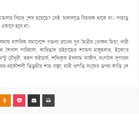
মামলার বিচার শেষ হয়েছে? সেই আদালতে বিচারক থাকে না। পাহাড়
। এভাবে হবে না।
য় নাগরিক সমাবেশে বক্তব্য রাখেন যুব মৈত্রীর খোকন মিয়া, নারী
শৈবাল পারিয়াল, কারিতাস চট্টগ্রামের শ্যামল মজুমদার, ইকো’র
ু চৌধুরী, স্বরূপ ভট্টাচার্য, শফিকুল ইসলাম সাজীব, সংগঠক সুপায়ন
র প্রকৌশলী তিতুমীর শাহ বান্না, নারী প্রগতি সংঘের তপন কান্তি দে
Odnoklassniki
Pocket
Share via Email
Print