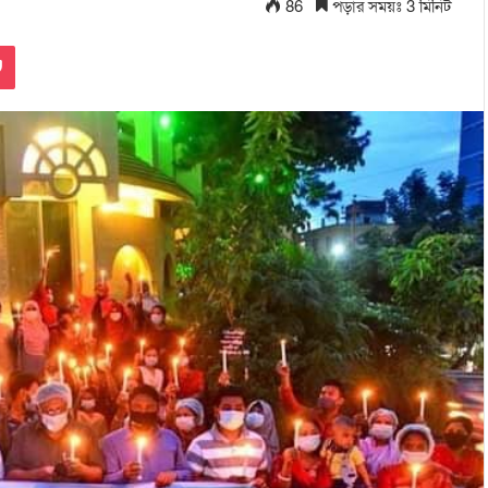
86
পড়ার সময়ঃ 3 মিনিট
Pocket