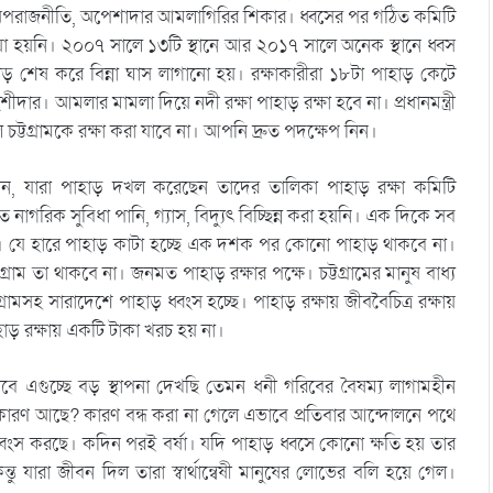
াড় অপরাজনীতি, অপেশাদার আমলাগিরির শিকার। ধ্বসের পর গঠিত কমিটি
েয়া হয়নি। ২০০৭ সালে ১৩টি স্থানে আর ২০১৭ সালে অনেক স্থানে ধ্বস
 শেষ করে বিন্না ঘাস লাগানো হয়। রক্ষাকারীরা ১৮টা পাহাড় কেটে
র। আমলার মামলা দিয়ে নদী রক্ষা পাহাড় রক্ষা হবে না। প্রধানমন্ত্রী
ট্টগ্রামকে রক্ষা করা যাবে না। আপনি দ্রুত পদক্ষেপ নিন।
, যারা পাহাড় দখল করেছেন তাদের তালিকা পাহাড় রক্ষা কমিটি
াগরিক সুবিধা পানি, গ্যাস, বিদ্যুৎ বিচ্ছিন্ন করা হয়নি। এক দিকে সব
া। যে হারে পাহাড় কাটা হচ্ছে এক দশক পর কোনো পাহাড় থাকবে না।
গ্রাম তা থাকবে না। জনমত পাহাড় রক্ষার পক্ষে। চট্টগ্রামের মানুষ বাধ্য
টগ্রামসহ সারাদেশে পাহাড় ধ্বংস হচ্ছে। পাহাড় রক্ষায় জীববৈচিত্র রক্ষায়
াড় রক্ষায় একটি টাকা খরচ হয় না।
বে এগুচ্ছে বড় স্থাপনা দেখছি তেমন ধনী গরিবের বৈষম্য লাগামহীন
 কারণ আছে? কারণ বন্ধ করা না গেলে এভাবে প্রতিবার আন্দোলনে পথে
্বংস করছে। কদিন পরই বর্ষা। যদি পাহাড় ধ্বসে কোনো ক্ষতি হয় তার
ু যারা জীবন দিল তারা স্বার্থান্বেষী মানুষের লোভের বলি হয়ে গেল।