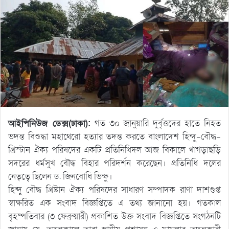
আইপিনিউজ ডেক্স(ঢাকা):
গত ৩০ জানুয়ারি দুর্বৃত্তদের হাতে নিহত
ভদন্ত বিশুদ্ধা মহাথেরো হত্যার তদন্ত করতে বাংলাদেশ হিন্দু-বৌদ্ধ-
খ্রিস্টান ঐক্য পরিষদের একটি প্রতিনিধিদল আজ বিকালে খাগড়াছড়ি
সদরের ধর্মসুখ বৌদ্ধ বিহার পরিদর্শন করেছেন। প্রতিনিধি দলের
নেতৃত্বে ছিলেন ড. জিনবোধি ভিক্ষু।
হিন্দু বৌদ্ধ খ্রিষ্টান ঐক্য পরিষদের সাধারণ সম্পাদক রাণা দাশগুপ্ত
স্বাক্ষরিত এক সংবাদ বিজ্ঞপ্তিতে এ তথ্য জানানো হয়। গতকাল
বৃহষ্পতিবার (৩ ফেব্রুয়ারী) প্রকাশিত উক্ত সংবাদ বিজ্ঞপ্তিতে সংগঠনটি