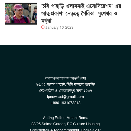
‘চবি পাহাড়ি এলামনাই এসোসিয়েশন’ এর
আত্মপ্রকাশ: নেতৃত্বে গৈরিকা, সুখেশ্বর ও
মথুরা
January 10, 2023
ভারপ্রাপ্ত সম্পাদকঃ আন্তনী রেমা
২৩/২৫ সালমা গার্ডেন, পিসি কালচার হাউজিং
শেখেরটেক-৪, মোহাম্মদপুর, ঢাকা-১২০৭
ipnewsbd@gmail.com
+880 1931073213
Acting Editor: Antani Rema
23/25 Salma Garden, PC Culture Housing
Shekhertek-4, Mohammadpur, Dhaka-1207