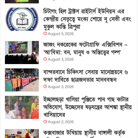
চিটাগং হিল ট্রাক্টস রাইটার্স ইউনিয়ন এর
কেন্দ্রীয় নেতৃত্বে মংক্য শোয়ে নু নেভী এবং
মুকুল কান্তি ত্রিপুরা
August 5, 2026
জাজং নকরেকের ফটোগ্রাফি এক্সিবিশন –
‘আ’বিমা: বন, মানুষ ও অস্তিত্বের গল্প’
August 3, 2026
বান্দরবানে চিকিৎসা সেবায় মানোন্নয়নে ৬
দফা দাবিতে ছাত্রজনতার মানববন্ধন
August 3, 2026
ইচ্ছালছড়া খাসিয়া পুঞ্জিতে পান গাছ কাটার
অভিযোগ, উচ্ছেদের ষড়যন্ত্রের আশঙ্কা স্থানীয়
খাসিয়াদের
August 2, 2026
কক্সবাজার উখিয়ায় স্থানীয় বাঙ্গালী কর্তৃক