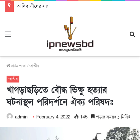
আদিবাসীদের সাংবিধানিক স্বীকৃতি ও ভূমি অধিকার নিশ্চিতের আহ্বান
Menu
S
fo
প্রথম পাতা
/
জাতীয়
জাতীয়
খাগড়াছড়িতে বৌদ্ধ ভিক্ষু হত্যার
ঘটনাস্থল পরিদর্শনে ঐক্য পরিষদঃ
admin
February 4, 2022
145
পড়ার সময়ঃ ১ মিনিট