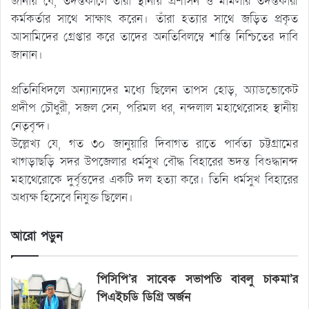
জানায় যে, তদন্তকালে তারা স্থানীয় প্রশাসন ও মামলার তদন্তকারী
কর্মকর্তার সাথে সাক্ষাৎ করেন। তাঁরা হত্যার সাথে জড়িত প্রকৃত
আসামিদের গ্রেপ্তার করে তাদের অনতিবিলম্বে শাস্তি নিশ্চিতের দাবি
জানান।
প্রতিনিধিদলে অন্যান্যদের মধ্যে ছিলেন তাপস হোড়, অ্যাডভোকেট
প্রদীপ চৌধুরী, সজল সেন, পরিমল ধর, নন্দলাল মহাথেরোসহ স্থানীয়
নেতৃবৃন্দ।
উল্লেখ্য যে, গত ৩০ জানুয়ারি দিবাগত রাতে পার্বত্য চট্টগ্রামের
খাগড়াছড়ি সদর উপজেলার ধর্মসুখ বৌদ্ধ বিহারের ভদন্ত বিশুদ্ধানন্দ
মহাথেরোকে দুর্বৃত্তদের একটি দল হত্যা করে। তিনি ধর্মসুখ বিহারের
অধ্যক্ষ হিসেবে নিযুক্ত ছিলেন।
আরো পড়ুন
পিসিপি’র সাবেক সভাপতি বাবলু চাকমা’র
পিএইচডি ডিগ্রি অর্জন