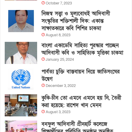
October 7, 2023
নিজস্ব সত্ত্বা ও মূল্যবোধই আদিবাসী
সংস্কৃতির শক্তিশালী দিক: একান্ত
সাক্ষাতকারে কবি শিশির চাকমা
August 8, 2023
বাংলা একাডেমি সাহিত্য পুরস্কার পাচ্ছেন
আদিবাসী কবি ও সাহিত্যিক মৃত্তিকা চাকমা
January 25, 2024
পার্বত্য চুক্তি বাস্তবায়ন নিয়ে জাতিসংঘের
উদ্বেগ
December 3, 2022
কুকি-চীন তো এমনে এমনে হয় নি, তৈরী
করা হয়েছে: রাশেদ খান মেনন
August 3, 2023
বনফুল আদিবাসী গ্রীনহার্ট কলেজে
শিক্ষার্থীদের পরিচিতি অনুষ্ঠান অনুষ্ঠিত