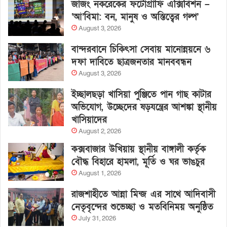
জাজং নকরেকের ফটোগ্রাফি এক্সিবিশন –
‘আ’বিমা: বন, মানুষ ও অস্তিত্বের গল্প’
August 3, 2026
বান্দরবানে চিকিৎসা সেবায় মানোন্নয়নে ৬
দফা দাবিতে ছাত্রজনতার মানববন্ধন
August 3, 2026
ইচ্ছালছড়া খাসিয়া পুঞ্জিতে পান গাছ কাটার
অভিযোগ, উচ্ছেদের ষড়যন্ত্রের আশঙ্কা স্থানীয়
খাসিয়াদের
August 2, 2026
কক্সবাজার উখিয়ায় স্থানীয় বাঙ্গালী কর্তৃক
বৌদ্ধ বিহারে হামলা, মূর্তি ও ঘর ভাঙচুর
August 1, 2026
রাজশাহীতে আন্না মিন্জ এর সাথে আদিবাসী
নেতৃবৃন্দের শুভেচ্ছা ও মতবিনিময় অনুষ্ঠিত
July 31, 2026