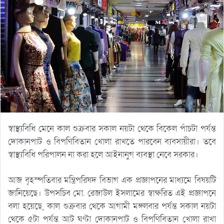
স্বাস্থ্যবিধি মেনে কাল শুক্রবার সকাল নয়টা থেকে বিকেল পাঁচটা পর্যন্ত
দোকানপাট ও বিপণিবিতান খোলা রাখতে পারবেন ব্যবসায়ীরা। তবে
স্বাস্থ্যবিধি পরিপালন না করা হলে আইনানুগ ব্যবস্থা নেবে সরকার।
আজ বৃহস্পতিবার মন্ত্রিপরিষদ বিভাগ এক প্রজ্ঞাপনের মাধ্যমে বিষয়টি
জানিয়েছে। উপসচিব মো. রেজাউল ইসলামের স্বাক্ষরিত এই প্রজ্ঞাপনে
বলা হয়েছে, কাল শুক্রবার থেকে আগামী মঙ্গলবার পর্যন্ত সকাল নয়টা
থেকে ৫টা পর্যন্ত আট ঘণ্টা দোকানপাট ও বিপণিবিতান খোলা রাখা