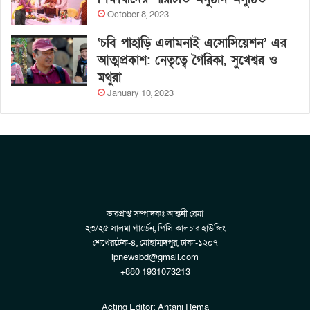
October 8, 2023
‘চবি পাহাড়ি এলামনাই এসোসিয়েশন’ এর
আত্মপ্রকাশ: নেতৃত্বে গৈরিকা, সুখেশ্বর ও
মথুরা
January 10, 2023
ভারপ্রাপ্ত সম্পাদকঃ আন্তনী রেমা
২৩/২৫ সালমা গার্ডেন, পিসি কালচার হাউজিং
শেখেরটেক-৪, মোহাম্মদপুর, ঢাকা-১২০৭
ipnewsbd@gmail.com
+880 1931073213
Acting Editor: Antani Rema