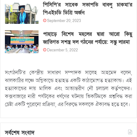
পিসিপি’র সাবেক সভাপতি বাবলু চাকমা’র
পিএইচডি ডিগ্রি অর্জন
September 20, 2023
পাহাড়ে বিশেষ মহলের দ্বারা আরো কিছু
জাতিগত সশস্ত্র দল গঠনের পর্যায়ে: সন্তু লারমা
December 5, 2022
সংগঠনটি’র কেন্দ্রীয় সাধারণ সম্পাদক সালেহ আহমেদ বলেন,
ঝালকাঠির লঞ্চে অগ্নিকান্ডে হতাহত একটি কাঠামোগত হত্যাকান্ড। এই
হত্যাকান্ডের দায় মালিক এবং আভ্যন্তরীণ নৌ চলাচল কর্তৃপক্ষের।
কক্সবাজারে নারী পর্যটকের ধর্ষণের ঘটনায় ভিকটিমকে প্রশ্নবিদ্ধ করা
চেষ্টা একটি পুরোনো প্রক্রিয়া, এর বিরুদ্ধে সকলকে ঐক্যবদ্ধ হতে হবে।
সর্বশেষ সংবাদ