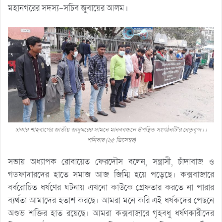
মহানগরের সদস্য-সচিব জুবায়ের আলম।
ঢাকার শাহবাগের জাতীয় জাদুঘরের সামনে মানববন্ধনে উপস্থিত সংগঠনটি’র নেতৃবৃন্দ।।
শনিবার (২৫ ডিসেম্বর)
সভায় অধ্যাপক রোবায়েত ফেরদৌস বলেন, সন্ত্রাসী, চাঁদাবাজ ও
গডফাদারদের হাতে সমাজ আজ জিম্মি হয়ে পড়েছে। কক্সবাজারে
বর্বরোচিত ধর্ষণের ঘটনায় এখনো কাউকে গ্রেফতার করতে না পারার
ব্যর্থতা আমাদের হতাশ করছে। আমরা মনে করি এই ধর্ষকদের পেছনে
অশুভ শক্তির হাত রয়েছে। আমরা কক্সবাজারে গৃহবধু ধর্ষণকারীদের