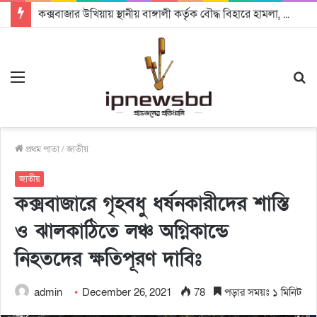
কক্সবাজার উখিয়ায় স্থানীয় বাঙ্গালী কর্তৃক বৌদ্ধ বিহারে হামলা, মূর্তি ও ঘর ভাঙচুর
Menu
S
fo
প্রথম পাতা
/
জাতীয়
জাতীয়
কক্সবাজারে গৃহবধু ধর্ষনকারীদের শাস্তি
ও ঝালকাঠিতে লঞ্চ অগ্নিকান্ডে
নিহতদের ক্ষতিপূরণ দাবিঃ
admin
December 26, 2021
78
পড়ার সময়ঃ ১ মিনিট