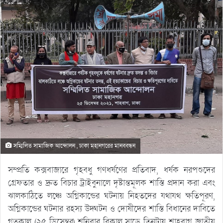
সম্মিলিত সামাজিক আন্দোলন , ঢাকা মহানগরের মানববন্ধন
সম্প্রতি কক্সবাজারে গৃহবধু গণধর্ষণের প্রতিবাদ, ধর্ষক নরপশুদের
গ্রেফতার ও দ্রুত বিচার ট্রাইবুনালে দৃষ্টান্তমূলক শাস্তি প্রদান করা এবং
ঝালকাঠিতে লঞ্চে অগ্নিকান্ডের ঘটনায় নিহতদের যথাযথ ক্ষতিপূরণ,
অগ্নিকান্ডের ঘটনার রহস্য উদ্ঘটন ও দোষীদের শাস্তি বিধানের দাবিতে
গতকাল (২৫ ডিসেম্বর) শনিবার বিকাল সাড়ে তিনটায় শাহবাগ জাতীয়