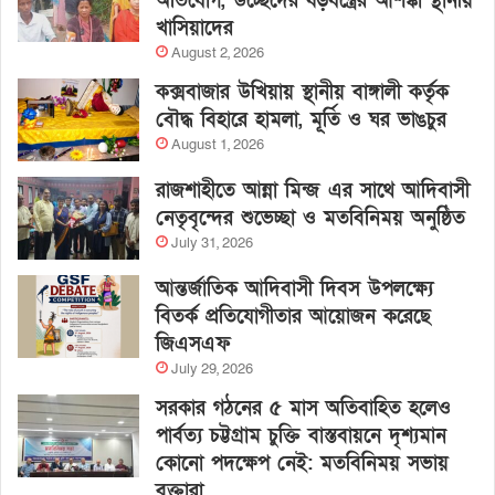
অভিযোগ, উচ্ছেদের ষড়যন্ত্রের আশঙ্কা স্থানীয়
খাসিয়াদের
August 2, 2026
কক্সবাজার উখিয়ায় স্থানীয় বাঙ্গালী কর্তৃক
বৌদ্ধ বিহারে হামলা, মূর্তি ও ঘর ভাঙচুর
August 1, 2026
রাজশাহীতে আন্না মিন্জ এর সাথে আদিবাসী
নেতৃবৃন্দের শুভেচ্ছা ও মতবিনিময় অনুষ্ঠিত
July 31, 2026
আন্তর্জাতিক আদিবাসী দিবস উপলক্ষ্যে
বিতর্ক প্রতিযোগীতার আয়োজন করেছে
জিএসএফ
July 29, 2026
সরকার গঠনের ৫ মাস অতিবাহিত হলেও
পার্বত্য চট্টগ্রাম চুক্তি বাস্তবায়নে দৃশ্যমান
কোনো পদক্ষেপ নেই: মতবিনিময় সভায়
বক্তারা