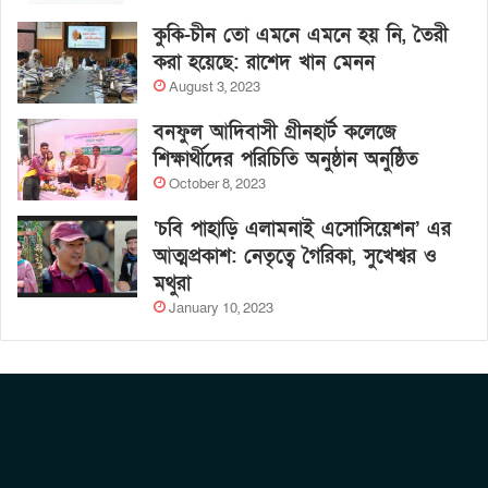
কুকি-চীন তো এমনে এমনে হয় নি, তৈরী
করা হয়েছে: রাশেদ খান মেনন
August 3, 2023
বনফুল আদিবাসী গ্রীনহার্ট কলেজে
শিক্ষার্থীদের পরিচিতি অনুষ্ঠান অনুষ্ঠিত
October 8, 2023
‘চবি পাহাড়ি এলামনাই এসোসিয়েশন’ এর
আত্মপ্রকাশ: নেতৃত্বে গৈরিকা, সুখেশ্বর ও
মথুরা
January 10, 2023