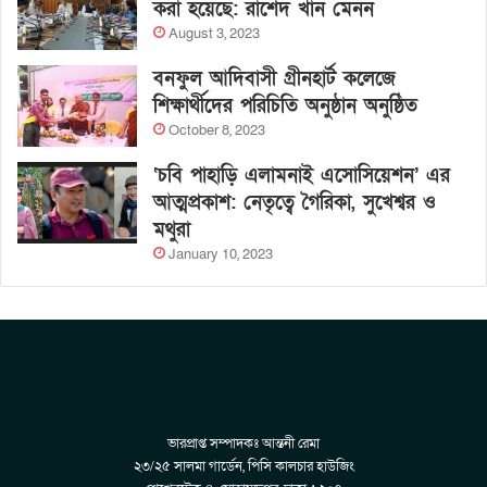
করা হয়েছে: রাশেদ খান মেনন
August 3, 2023
বনফুল আদিবাসী গ্রীনহার্ট কলেজে
শিক্ষার্থীদের পরিচিতি অনুষ্ঠান অনুষ্ঠিত
October 8, 2023
‘চবি পাহাড়ি এলামনাই এসোসিয়েশন’ এর
আত্মপ্রকাশ: নেতৃত্বে গৈরিকা, সুখেশ্বর ও
মথুরা
January 10, 2023
ভারপ্রাপ্ত সম্পাদকঃ আন্তনী রেমা
২৩/২৫ সালমা গার্ডেন, পিসি কালচার হাউজিং