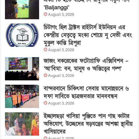
‘Baljanggi’
August 5, 2026
চিটাগং হিল ট্রাক্টস রাইটার্স ইউনিয়ন এর
কেন্দ্রীয় নেতৃত্বে মংক্য শোয়ে নু নেভী এবং
মুকুল কান্তি ত্রিপুরা
August 5, 2026
জাজং নকরেকের ফটোগ্রাফি এক্সিবিশন –
‘আ’বিমা: বন, মানুষ ও অস্তিত্বের গল্প’
August 3, 2026
বান্দরবানে চিকিৎসা সেবায় মানোন্নয়নে ৬
দফা দাবিতে ছাত্রজনতার মানববন্ধন
August 3, 2026
ইচ্ছালছড়া খাসিয়া পুঞ্জিতে পান গাছ কাটার
অভিযোগ, উচ্ছেদের ষড়যন্ত্রের আশঙ্কা স্থানীয়
খাসিয়াদের
August 2, 2026