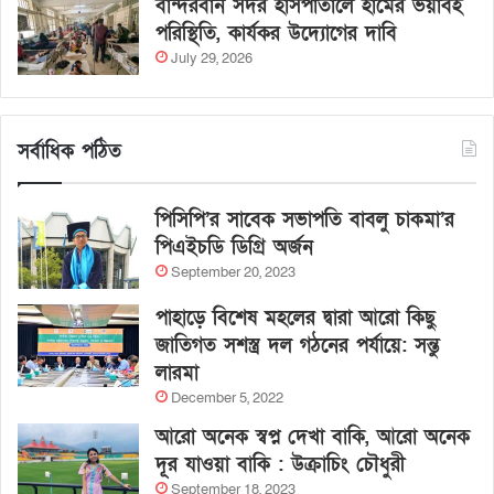
বান্দরবান সদর হাসপাতালে হামের ভয়াবহ
পরিস্থিতি, কার্যকর উদ্যোগের দাবি
July 29, 2026
সর্বাধিক পঠিত
পিসিপি’র সাবেক সভাপতি বাবলু চাকমা’র
পিএইচডি ডিগ্রি অর্জন
September 20, 2023
পাহাড়ে বিশেষ মহলের দ্বারা আরো কিছু
জাতিগত সশস্ত্র দল গঠনের পর্যায়ে: সন্তু
লারমা
December 5, 2022
আরো অনেক স্বপ্ন দেখা বাকি, আরো অনেক
দূর যাওয়া বাকি : উক্রাচিং চৌধুরী
September 18, 2023