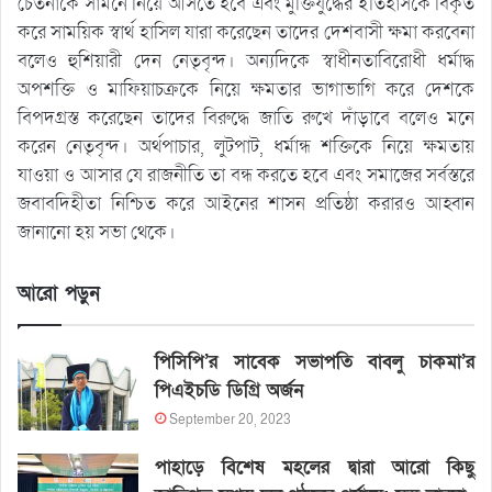
চেতনাকে সামনে নিয়ে আসতে হবে এবং মুক্তিযুদ্ধের ইতিহাসকে বিকৃত
করে সাময়িক স্বার্থ হাসিল যারা করেছেন তাদের দেশবাসী ক্ষমা করবেনা
বলেও হুশিয়ারী দেন নেতৃবৃন্দ। অন্যদিকে স্বাধীনতাবিরোধী ধর্মাদ্ধ
অপশক্তি ও মাফিয়াচক্রকে নিয়ে ক্ষমতার ভাগাভাগি করে দেশকে
বিপদগ্রস্ত করেছেন তাদের বিরুদ্ধে জাতি রুখে দাঁড়াবে বলেও মনে
করেন নেতৃবৃন্দ। অর্থপাচার, লুটপাট, ধর্মান্ধ শক্তিকে নিয়ে ক্ষমতায়
যাওয়া ও আসার যে রাজনীতি তা বন্ধ করতে হবে এবং সমাজের সর্বস্তরে
জবাবদিহীতা নিশ্চিত করে আইনের শাসন প্রতিষ্ঠা করারও আহ্বান
জানানো হয় সভা থেকে।
আরো পড়ুন
পিসিপি’র সাবেক সভাপতি বাবলু চাকমা’র
পিএইচডি ডিগ্রি অর্জন
September 20, 2023
পাহাড়ে বিশেষ মহলের দ্বারা আরো কিছু