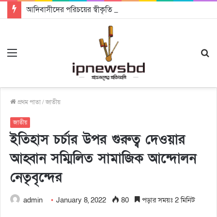
আদিবাসীদের পরিচয়ের স্বীকৃতি একটি মানবিক রাষ্ট্র গঠনে সহায়ক হবে: চট্টগ্রামে আদিবাসী দিবসে অধ্যাপক ড. রাহমান নাসির উদ্দিন
Menu
S
fo
প্রথম পাতা
/
জাতীয়
জাতীয়
ইতিহাস চর্চার উপর গুরুত্ব দেওয়ার
আহ্বান সম্মিলিত সামাজিক আন্দোলন
নেতৃবৃন্দের
admin
January 8, 2022
80
পড়ার সময়ঃ 2 মিনিট