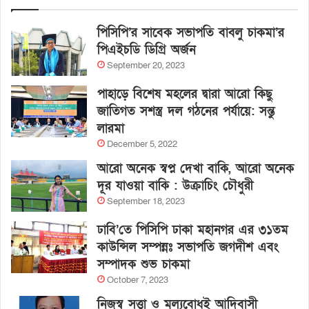
পিসিপি’র সাবেক সভাপতি বাবলু চাকমা’র
পিএইচডি ডিগ্রি অর্জন
September 20, 2023
পাহাড়ে বিশেষ মহলের দ্বারা আরো কিছু
জাতিগত সশস্ত্র দল গঠনের পর্যায়ে: সন্তু
লারমা
December 5, 2022
আরো অনেক স্বপ্ন দেখা বাকি, আরো অনেক
দূর যাওয়া বাকি : উক্রাচিং চৌধুরী
September 18, 2023
ঢাবি’তে পিসিপি ঢাকা মহানগর এর ৩১তম
কাউন্সিল সম্পন্নঃ সভাপতি জগদীশ এবং
সম্পাদক শুভ চাকমা
October 7, 2023
নিজস্ব সত্ত্বা ও মূল্যবোধই আদিবাসী