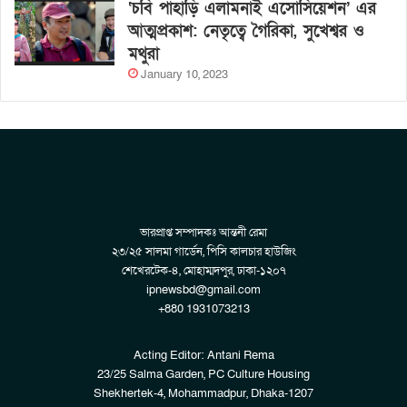
‘চবি পাহাড়ি এলামনাই এসোসিয়েশন’ এর
আত্মপ্রকাশ: নেতৃত্বে গৈরিকা, সুখেশ্বর ও
মথুরা
January 10, 2023
ভারপ্রাপ্ত সম্পাদকঃ আন্তনী রেমা
২৩/২৫ সালমা গার্ডেন, পিসি কালচার হাউজিং
শেখেরটেক-৪, মোহাম্মদপুর, ঢাকা-১২০৭
ipnewsbd@gmail.com
+880 1931073213
Acting Editor: Antani Rema
23/25 Salma Garden, PC Culture Housing
Shekhertek-4, Mohammadpur, Dhaka-1207