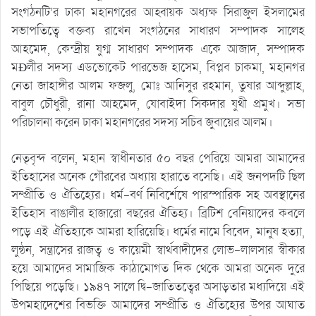
সংগঠনটি’র ঢাকা মহানগরের আহ্বায়ক অধ্যক্ষ সিরাজুল ইসলামের
সভাপতিত্বে বক্তব্য রাখেন সংগঠনের সাধারণ সম্পাদক সালেহ
আহমেদ, কেন্দ্রীয় যুগ্ম সাধারণ সম্পাদক একে আজাদ, সম্পাদক
মÐলীর সদস্য এডভোকেট পারভেজ হাসেম, বিপ্লব চাকমা, মহানগর
নেতা জাহাঙ্গীর আলম ফজলু, মোঃ আনিসুর রহমান, তুষার আব্দুল্লাহ,
বাবুল চৌধুরী, রানা আহমেদ, যোবাইদা সিকদার যুথী প্রমুখ। সভা
পরিচালনা করেন ঢাকা মহানগরের সদস্য সচিব জুবায়ের আলম।
নেতৃবৃন্দ বলেন, মহান স্বাধীনতার ৫০ বছর পেরিয়ে আমরা আমাদের
ইতিহাসের অনেক গৌরবের অধ্যায় হারাতে বসেছি। এই জনপদটি ছিল
সম্প্রীতি ও ঐতিহ্যের। ধর্ম-বর্ণ নিবির্শেষে পারস্পারিক সহ অবস্থানের
ইতিহাস বাঙালীর হাজারো বছরের ঐতিহ্য। ব্রিটিশ বেনিয়াদের কবলে
পড়ে এই ঐতিহ্যকে আমরা হারিয়েছি। ধর্মের নামে বিবেদ, মানুষ হত্যা,
লুন্ঠন, সন্ত্রাসের রাজত্ব ও কায়েমী স্বার্থবাদীদের লোভ-লালসার স্বীকার
হয়ে আমাদের সামাজিক কাঠামোগত দিক থেকে আমরা অনেক দুরে
পিছিয়ে পড়েছি। ১৯৪৭ সালে দ্বি-জাতিতত্বের অসাড়তার মধ্যদিয়ে এই
উপমহাদেশের বিভক্তি আমাদের সম্প্রীতি ও ঐতিহ্যের উপর আঘাত