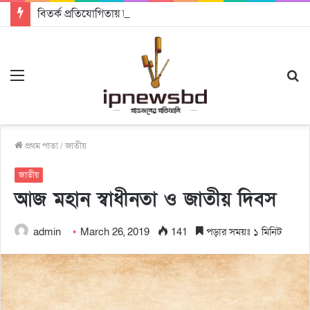
বিতর্ক প্রতিযোগিতায় চ্যাম্পিয়ন জাককানইবি, রানার্স আপ জিএসএফ
Menu
S
fo
প্রথম পাতা
/
জাতীয়
জাতীয়
আজ মহান স্বাধীনতা ও জাতীয় দিবস
admin
March 26, 2019
141
পড়ার সময়ঃ ১ মিনিট