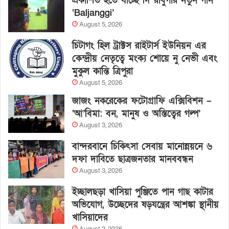
প্রকাশিত হতে যাচ্ছে দি রাবুগার নতুন গান
‘Baljanggi’
August 5, 2026
চিটাগং হিল ট্রাক্টস রাইটার্স ইউনিয়ন এর
কেন্দ্রীয় নেতৃত্বে মংক্য শোয়ে নু নেভী এবং
মুকুল কান্তি ত্রিপুরা
August 5, 2026
জাজং নকরেকের ফটোগ্রাফি এক্সিবিশন –
‘আ’বিমা: বন, মানুষ ও অস্তিত্বের গল্প’
August 3, 2026
বান্দরবানে চিকিৎসা সেবায় মানোন্নয়নে ৬
দফা দাবিতে ছাত্রজনতার মানববন্ধন
August 3, 2026
ইচ্ছালছড়া খাসিয়া পুঞ্জিতে পান গাছ কাটার
অভিযোগ, উচ্ছেদের ষড়যন্ত্রের আশঙ্কা স্থানীয়
খাসিয়াদের