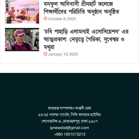
বনফুল আদিবাসী গ্রীনহার্ট কলেজে
শিক্ষার্থীদের পরিচিতি অনুষ্ঠান অনুষ্ঠিত
October 8, 2023
‘চবি পাহাড়ি এলামনাই এসোসিয়েশন’ এর
আত্মপ্রকাশ: নেতৃত্বে গৈরিকা, সুখেশ্বর ও
মথুরা
January 10, 2023
ভারপ্রাপ্ত সম্পাদকঃ আন্তনী রেমা
২৩/২৫ সালমা গার্ডেন, পিসি কালচার হাউজিং
শেখেরটেক-৪, মোহাম্মদপুর, ঢাকা-১২০৭
ipnewsbd@gmail.com
+880 1931073213