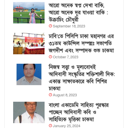
আরো অনেক স্বপ্ন দেখা বাকি,
আরো অনেক দূর যাওয়া বাকি :
উক্রাচিং চৌধুরী
September 18, 2023
ঢাবি’তে পিসিপি ঢাকা মহানগর এর
৩১তম কাউন্সিল সম্পন্নঃ সভাপতি
জগদীশ এবং সম্পাদক শুভ চাকমা
October 7, 2023
নিজস্ব সত্ত্বা ও মূল্যবোধই
আদিবাসী সংস্কৃতির শক্তিশালী দিক:
একান্ত সাক্ষাতকারে কবি শিশির
চাকমা
August 8, 2023
বাংলা একাডেমি সাহিত্য পুরস্কার
পাচ্ছেন আদিবাসী কবি ও
সাহিত্যিক মৃত্তিকা চাকমা
January 25, 2024