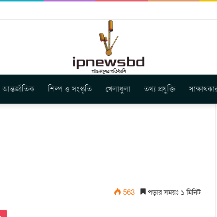
স ইউনিয়ন এর কেন্দ্রীয় নেতৃত্বে মংক্য শোয়ে নু নেভী এবং মুকুল কান্তি ত্রিপুরা
আন্তর্জাতিক
শিল্প ও সংস্কৃতি
খেলাধুলা
তথ্য প্রযুক্তি
সাক্ষাৎকা
563
পড়ার সময়ঃ ১ মিনিট
Pocket