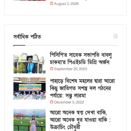
August 2, 2026
সর্বাধিক পঠিত
পিসিপি’র সাবেক সভাপতি বাবলু
চাকমা’র পিএইচডি ডিগ্রি অর্জন
September 20, 2023
পাহাড়ে বিশেষ মহলের দ্বারা আরো
কিছু জাতিগত সশস্ত্র দল গঠনের
পর্যায়ে: সন্তু লারমা
December 5, 2022
আরো অনেক স্বপ্ন দেখা বাকি,
আরো অনেক দূর যাওয়া বাকি :
উক্রাচিং চৌধুরী