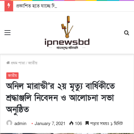
প্রকাশিত হতে যাচ্ছে দি রাবুগার নতুন গান ‘Baljanggi’
Menu
S
fo
প্রথম পাতা
/
জাতীয়
জাতীয়
অনিল মারান্ডী’র ২য় মৃত্যু বার্ষিকীতে
শ্রদ্ধাঞ্জলি নিবেদন ও আলোচনা সভা
অনুষ্ঠিত
admin
January 7, 2021
106
পড়ার সময়ঃ ১ মিনিট