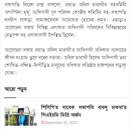
সভাপতি নিরেন চন্দ্র খালকো, প্রয়াত অনিল মারান্ডীর সহধর্মিনী
অগাস্টিনা মূর্মূ, আদিবাসী যুব পরিষদ কেন্দ্রীয় কমিটির সহ-সভাপতি
নবদ্বীপ লাকড়া, সামাজসেবক আনোয়ার হোসেন প্রমূখ। এছাড়াও
আলোচনা সভায় বিভিন্ন এলাকার আদিবাসী পরিষদের বিভিন্নস্তরের
নেতৃবৃন্দ সহ এলাকাবাসী উপস্থিত ছিলেন।
আলোচনা সভায় প্রয়াত অনিল মারান্ডী’র আদিবাসী অধিকার আদায়ের
জীবন সংগ্রাম তুলে ধরেন বক্তারা। অনিল মারান্ডী ছিলেন আদিবাসী তথা
শোষিত-বঞ্চিত-নিপীড়িত মানুষের অধিকার প্রতিষ্ঠার রাজপথের লড়াকু
যোদ্ধা।
আরো পড়ুন
পিসিপি’র সাবেক সভাপতি বাবলু চাকমা’র
পিএইচডি ডিগ্রি অর্জন
September 20, 2023