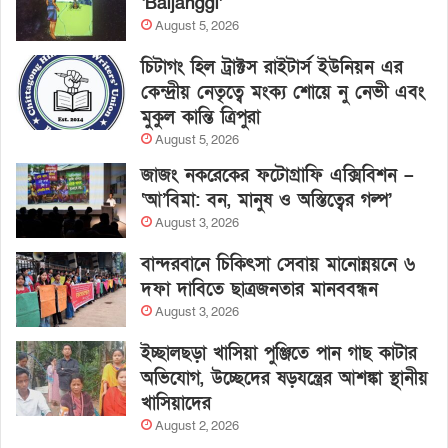
‘Baljanggi’
August 5, 2026
চিটাগং হিল ট্রাক্টস রাইটার্স ইউনিয়ন এর
কেন্দ্রীয় নেতৃত্বে মংক্য শোয়ে নু নেভী এবং
মুকুল কান্তি ত্রিপুরা
August 5, 2026
জাজং নকরেকের ফটোগ্রাফি এক্সিবিশন –
‘আ’বিমা: বন, মানুষ ও অস্তিত্বের গল্প’
August 3, 2026
বান্দরবানে চিকিৎসা সেবায় মানোন্নয়নে ৬
দফা দাবিতে ছাত্রজনতার মানববন্ধন
August 3, 2026
ইচ্ছালছড়া খাসিয়া পুঞ্জিতে পান গাছ কাটার
অভিযোগ, উচ্ছেদের ষড়যন্ত্রের আশঙ্কা স্থানীয়
খাসিয়াদের
August 2, 2026