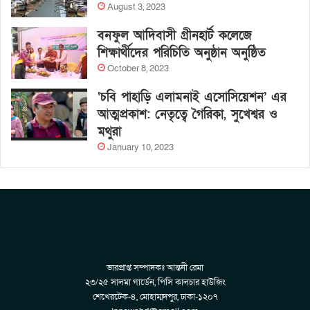
August 3, 2023
বনফুল আদিবাসী গ্রীনহার্ট কলেজে
শিক্ষার্থীদের পরিচিতি অনুষ্ঠান অনুষ্ঠিত
October 8, 2023
‘চবি পাহাড়ি এলামনাই এসোসিয়েশন’ এর
আত্মপ্রকাশ: নেতৃত্বে গৈরিকা, সুখেশ্বর ও
মথুরা
January 10, 2023
ভারপ্রাপ্ত সম্পাদকঃ আন্তনী রেমা
২৩/২৫ সালমা গার্ডেন, পিসি কালচার হাউজিং
শেখেরটেক-৪, মোহাম্মদপুর, ঢাকা-১২০৭