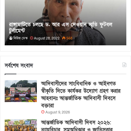
রাঙ্গামাটিতে চলছে ড. আর এস দেওয়ান স্মৃতি ফুটবল
টুর্নামেন্ট
নিউজ ডেস্ক
August 28, 2022
568
সর্বশেষ সংবাদ
আদিবাসীদের সাংবিধানিক ও আইনগত
স্বীকৃতি দিতে কার্যকর উদ্যোগ গ্রহণ করার
আহবানঃ আন্তর্জাতিক আদিবাসী দিবসে
বক্তারা
August 9, 2026
আন্তর্জাতিক আদিবাসী দিবস ২০২৬:
ন্যায়বিচার, সমঅধিকার ও জাতিসত্ত্বার