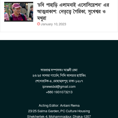
‘চবি পাহাড়ি এলামনাই এসোসিয়েশন’ এর
আত্মপ্রকাশ: নেতৃত্বে গৈরিকা, সুখেশ্বর ও
মথুরা
January 10, 2023
ভারপ্রাপ্ত সম্পাদকঃ আন্তনী রেমা
২৩/২৫ সালমা গার্ডেন, পিসি কালচার হাউজিং
শেখেরটেক-৪, মোহাম্মদপুর, ঢাকা-১২০৭
ipnewsbd@gmail.com
+880 1931073213
Acting Editor: Antani Rema
23/25 Salma Garden, PC Culture Housing
Shekhertek-4, Mohammadpur, Dhaka-1207