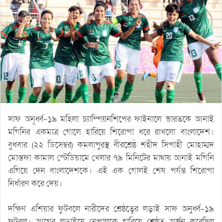
সাফ অনূর্ধ্ব-১৯ মহিলা চ্যাম্পিয়নশিপের ফাইনালে ভারতকে আনাই
মগিনির একমাত্র গোলে হারিয়ে শিরোপা ধরে রাখলো বাংলাদেশ।
বুধবার (২২ ডিসেম্বর) কমলাপুরস্থ বীরশ্রেষ্ঠ শহীদ সিপাহী মোহাম্মদ
মোস্তফা কামাল স্টেডিয়ামে খেলার ৭৯ মিনিটের মাথায় আনাই মগিনি
এগিয়ে দেন বাংলাদেশকে। এই এক গোলই শেষ পর্যন্ত শিরোপা
নির্ধারণ করে দেয়।
দক্ষিণ এশিয়ার ফুটবলে নারীদের শ্রেষ্ঠত্বের লড়াই সাফ অনুর্ধ্ব-১৯
ফুটবল। আগের লড়াইয়ে নেপালকে হারিয়ে শ্রেষ্ঠত্ব অর্জন করেছিল