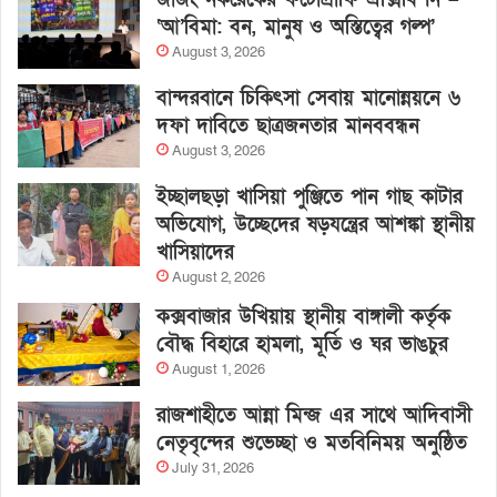
‘আ’বিমা: বন, মানুষ ও অস্তিত্বের গল্প’
August 3, 2026
বান্দরবানে চিকিৎসা সেবায় মানোন্নয়নে ৬
দফা দাবিতে ছাত্রজনতার মানববন্ধন
August 3, 2026
ইচ্ছালছড়া খাসিয়া পুঞ্জিতে পান গাছ কাটার
অভিযোগ, উচ্ছেদের ষড়যন্ত্রের আশঙ্কা স্থানীয়
খাসিয়াদের
August 2, 2026
কক্সবাজার উখিয়ায় স্থানীয় বাঙ্গালী কর্তৃক
বৌদ্ধ বিহারে হামলা, মূর্তি ও ঘর ভাঙচুর
August 1, 2026
রাজশাহীতে আন্না মিন্জ এর সাথে আদিবাসী
নেতৃবৃন্দের শুভেচ্ছা ও মতবিনিময় অনুষ্ঠিত
July 31, 2026