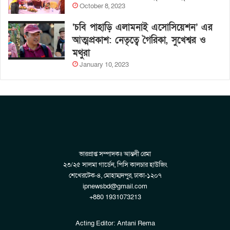
October 8, 2023
‘চবি পাহাড়ি এলামনাই এসোসিয়েশন’ এর
আত্মপ্রকাশ: নেতৃত্বে গৈরিকা, সুখেশ্বর ও
মথুরা
January 10, 2023
ভারপ্রাপ্ত সম্পাদকঃ আন্তনী রেমা
২৩/২৫ সালমা গার্ডেন, পিসি কালচার হাউজিং
শেখেরটেক-৪, মোহাম্মদপুর, ঢাকা-১২০৭
ipnewsbd@gmail.com
+880 1931073213
Acting Editor: Antani Rema