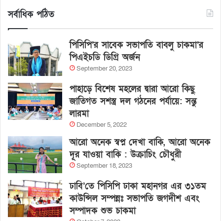
সর্বাধিক পঠিত
পিসিপি’র সাবেক সভাপতি বাবলু চাকমা’র
পিএইচডি ডিগ্রি অর্জন
September 20, 2023
পাহাড়ে বিশেষ মহলের দ্বারা আরো কিছু
জাতিগত সশস্ত্র দল গঠনের পর্যায়ে: সন্তু
লারমা
December 5, 2022
আরো অনেক স্বপ্ন দেখা বাকি, আরো অনেক
দূর যাওয়া বাকি : উক্রাচিং চৌধুরী
September 18, 2023
ঢাবি’তে পিসিপি ঢাকা মহানগর এর ৩১তম
কাউন্সিল সম্পন্নঃ সভাপতি জগদীশ এবং
সম্পাদক শুভ চাকমা