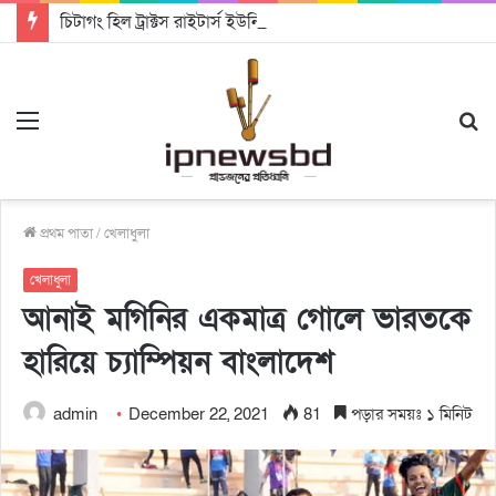
চিটাগং হিল ট্রাক্টস রাইটার্স ইউনিয়ন এর কেন্দ্রীয় নেতৃত্বে মংক্য শোয়ে নু নেভী এবং মুকুল কান্তি ত্রিপুরা
Menu
S
fo
প্রথম পাতা
/
খেলাধুলা
খেলাধুলা
আনাই মগিনির একমাত্র গোলে ভারতকে
হারিয়ে চ্যাম্পিয়ন বাংলাদেশ
admin
December 22, 2021
81
পড়ার সময়ঃ ১ মিনিট