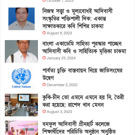
October 7, 2023
নিজস্ব সত্ত্বা ও মূল্যবোধই আদিবাসী
সংস্কৃতির শক্তিশালী দিক: একান্ত
সাক্ষাতকারে কবি শিশির চাকমা
August 8, 2023
বাংলা একাডেমি সাহিত্য পুরস্কার পাচ্ছেন
আদিবাসী কবি ও সাহিত্যিক মৃত্তিকা চাকমা
January 25, 2024
পার্বত্য চুক্তি বাস্তবায়ন নিয়ে জাতিসংঘের
উদ্বেগ
December 3, 2022
কুকি-চীন তো এমনে এমনে হয় নি, তৈরী
করা হয়েছে: রাশেদ খান মেনন
August 3, 2023
বনফুল আদিবাসী গ্রীনহার্ট কলেজে
শিক্ষার্থীদের পরিচিতি অনুষ্ঠান অনুষ্ঠিত