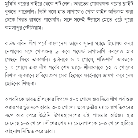
মুঘিনি বক্সের বাইরে থেকে শট নেন। ভারতের গোলরক্ষক বলের ফ্লাইট
বুঝতে পারেননি। তিনি বলে হাত লাগালেও গোল লাইন অতিক্রম করা
থেকে বিরত রাখতে পারেননি। সঙ্গে সঙ্গেই উল্লাসে মেতে ওঠে পুরো
কমলাপুর স্টেডিয়াম।
রাউন্ড রবিন লীগ পর্বে বাংলাদেশ তাদের সূচনা ম্যাচে হিমালয় কন্যা
নেপালের সঙ্গে গোলশুন্য ড্র করে পয়েন্ট ভাগাভাগি করলেও আর
পেছনে ফিরে তাকায়নি। ভুটানকে ৬-০ গোলে, শক্তিশালী ভারতকে
১-০ গোলে এবং লীগ পর্বের শেষ ম্যাচে শ্রীলংকাকে ১২-০ গোলের
বিশাল ব্যবধানে হারিয়ে গ্রুপ সেরা হিসেবে ফাইনালে জায়গা করে নেয়
ছোটনের শিষ্যরা।
অপরদিকে ভারত শ্রীলংকার বিপক্ষে ৫-০ গোলে জয় নিয়ে লীগ পর্ব শুরু
করার পর ভুটানকে হারায় ৩-০ গোলে। তবে তৃতীয় ম্যাচে স্বাগতিকদের
সঙ্গে আর পেরে উঠেনি উপমহাদেশের এই পাওয়ার হাউজ। হার
মেনেছে ১-০ গোলে। লীগের শেষ ম্যাচে নেপালকে ১-০ গোলে হারিয়ে
ফাইনাল নিশ্চিত করে তারা।