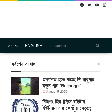
Facebook
Twitter
YouTu
In
র
অন্যান্য
ENGLISH
Search
for
সর্বশেষ সংবাদ
প্রকাশিত হতে যাচ্ছে দি রাবুগার
নতুন গান ‘Baljanggi’
August 5, 2026
চিটাগং হিল ট্রাক্টস রাইটার্স
ইউনিয়ন এর কেন্দ্রীয় নেতৃত্বে