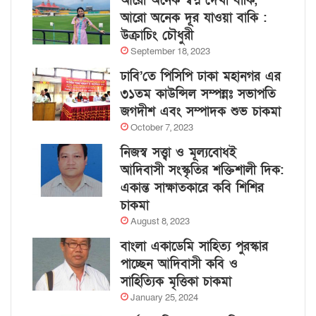
আরো অনেক স্বপ্ন দেখা বাকি,
আরো অনেক দূর যাওয়া বাকি :
উক্রাচিং চৌধুরী
September 18, 2023
ঢাবি’তে পিসিপি ঢাকা মহানগর এর
৩১তম কাউন্সিল সম্পন্নঃ সভাপতি
জগদীশ এবং সম্পাদক শুভ চাকমা
October 7, 2023
নিজস্ব সত্ত্বা ও মূল্যবোধই
আদিবাসী সংস্কৃতির শক্তিশালী দিক:
একান্ত সাক্ষাতকারে কবি শিশির
চাকমা
August 8, 2023
বাংলা একাডেমি সাহিত্য পুরস্কার
পাচ্ছেন আদিবাসী কবি ও
সাহিত্যিক মৃত্তিকা চাকমা
January 25, 2024