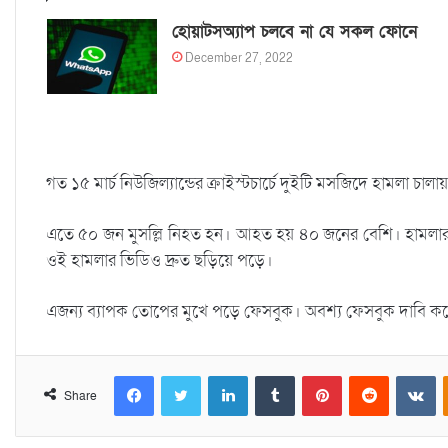
হোয়াটসঅ্যাপ চলবে না যে সকল ফোনে
December 27, 2022
গত ১৫ মার্চ নিউজিল্যান্ডের ক্রাইস্টচার্চে দুইটি মসজিদে হামলা চালায় শ্বেত
এতে ৫০ জন মুসল্লি নিহত হন। আহত হয় ৪০ জনের বেশি। হামলার পুর
ওই হামলার ভিডিও দ্রুত ছড়িয়ে পড়ে।
এজন্য ব্যাপক তোপের মুখে পড়ে ফেসবুক। অবশ্য ফেসবুক দাবি কর
Facebook
Twitter
LinkedIn
Tumblr
Pinterest
Reddit
VKontakte
Share