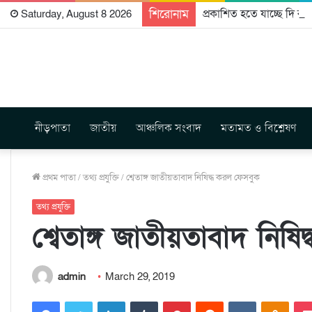
শিরোনাম
প্রকাশিত হতে যাচ্ছে দি রা
Saturday, August 8 2026
নীড়পাতা
জাতীয়
আঞ্চলিক সংবাদ
মতামত ও বিশ্লেষণ
প্রথম পাতা
/
তথ্য প্রযুক্তি
/
শ্বেতাঙ্গ জাতীয়তাবাদ নিষিদ্ধ করল ফেসবুক
তথ্য প্রযুক্তি
শ্বেতাঙ্গ জাতীয়তাবাদ নিষ
admin
March 29, 2019
Facebook
Twitter
LinkedIn
Tumblr
Pinterest
Reddit
VKontakte
Odnoklassniki