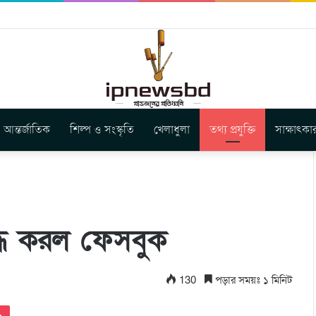
বুগার নতুন গান ‘Baljanggi’
আন্তর্জাতিক
শিল্প ও সংস্কৃতি
খেলাধুলা
তথ্য প্রযুক্তি
সাক্ষাৎকা
িদ্ধ করল ফেসবুক
130
পড়ার সময়ঃ ১ মিনিট
Pocket