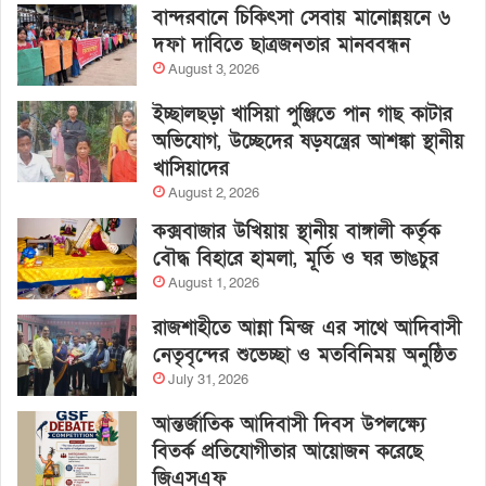
বান্দরবানে চিকিৎসা সেবায় মানোন্নয়নে ৬
দফা দাবিতে ছাত্রজনতার মানববন্ধন
August 3, 2026
ইচ্ছালছড়া খাসিয়া পুঞ্জিতে পান গাছ কাটার
অভিযোগ, উচ্ছেদের ষড়যন্ত্রের আশঙ্কা স্থানীয়
খাসিয়াদের
August 2, 2026
কক্সবাজার উখিয়ায় স্থানীয় বাঙ্গালী কর্তৃক
বৌদ্ধ বিহারে হামলা, মূর্তি ও ঘর ভাঙচুর
August 1, 2026
রাজশাহীতে আন্না মিন্জ এর সাথে আদিবাসী
নেতৃবৃন্দের শুভেচ্ছা ও মতবিনিময় অনুষ্ঠিত
July 31, 2026
আন্তর্জাতিক আদিবাসী দিবস উপলক্ষ্যে
বিতর্ক প্রতিযোগীতার আয়োজন করেছে
জিএসএফ