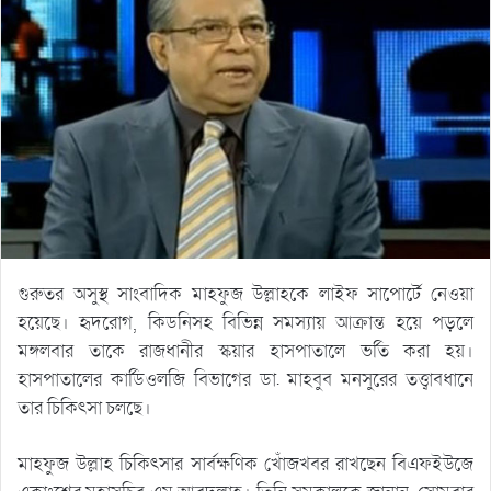
গুরুতর অসুস্থ সাংবাদিক মাহফুজ উল্লাহকে লাইফ সাপোর্টে নেওয়া
হয়েছে। হৃদরোগ, কিডনিসহ বিভিন্ন সমস্যায় আক্রান্ত হয়ে পড়লে
মঙ্গলবার তাকে রাজধানীর স্কয়ার হাসপাতালে ভর্তি করা হয়।
হাসপাতালের কার্ডিওলজি বিভাগের ডা. মাহবুব মনসুরের তত্ত্বাবধানে
তার চিকিৎসা চলছে।
মাহফুজ উল্লাহ চিকিৎসার সার্বক্ষণিক খোঁজখবর রাখছেন বিএফইউজে