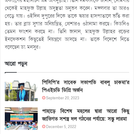
একাংশের মহাসচিব এম আবদুল্লাহ। তিনি সমকালকে জানান, সোমবার
থেকেই মাহফুজ উল্লাহ অসুস্থতা অনুভব করেন। মঙ্গলবার তা আরও
বেড়ে যায়। ওইদিন দুপুরের দিকে তাকে স্কয়ার হাসপাতালে ভর্তি করা
হয়। তার ব্লাড সুগার অনিয়ন্ত্রিত, প্রেশারও ওঠানামা করছে। কিডনিও
তেমন ফাংশন করছে না। তিনি জানান, মাহফুজ উল্লাহর রক্তের
ইনফেকশন কিছুতেই নিয়ন্ত্রণে আসছে না। তাকে বিদেশে নিতে
বলেছেন ডা. মনসুর।
আরো পড়ুন
পিসিপি’র সাবেক সভাপতি বাবলু চাকমা’র
পিএইচডি ডিগ্রি অর্জন
September 20, 2023
পাহাড়ে বিশেষ মহলের দ্বারা আরো কিছু
জাতিগত সশস্ত্র দল গঠনের পর্যায়ে: সন্তু লারমা
December 5, 2022