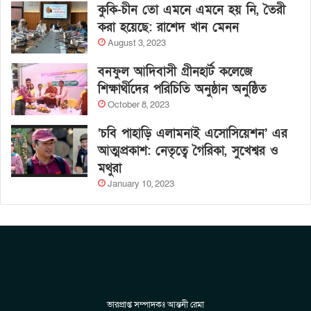
কুকি-চীন তো এমনে এমনে হয় নি, তৈরী
করা হয়েছে: রাশেদ খান মেনন
August 3, 2023
বনফুল আদিবাসী গ্রীনহার্ট কলেজে
শিক্ষার্থীদের পরিচিতি অনুষ্ঠান অনুষ্ঠিত
October 8, 2023
‘চবি পাহাড়ি এলামনাই এসোসিয়েশন’ এর
আত্মপ্রকাশ: নেতৃত্বে গৈরিকা, সুখেশ্বর ও
মথুরা
January 10, 2023
ভারপ্রাপ্ত সম্পাদকঃ আন্তনী রেমা