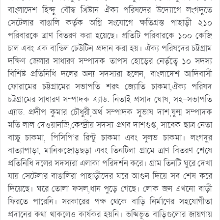
বাংলাদেশ হিন্দু বৌদ্ধ খ্রিষ্টান ঐক্য পরিষদের উদ্যোগে লংগদুতে
সেটেলার বাঙালি কর্তৃক অগ্নি সংযোগে ক্ষতিগ্রস্ত পাহাড়ী ২১০
পরিবারকে ত্রাণ বিতরণ করা হয়েছে। প্রতিটি পরিবারকে ১০০ কেজি
চাল এবং এক বান্ডিল ঢেউটিন প্রদান করা হয়। ঐক্য পরিষদের চট্টগ্রাম
দক্ষিণ জেলার সাধারণ সম্পাদক তাপস হোড়ের নের্তৃত্বে ১০ সদস্য
বিশিষ্ট প্রতিনিধি দলের অন্য সদস্যরা হলেন, বাংলাদেশ আদিবাসী
ফোরামের চট্টগ্রামের সভাপতি শরৎ জ্যোতি চাকমা,ঐক্য পরিষদ
চট্টগ্রামের সাধারণ সম্পাদক এ্যাড. নিতাই প্রসাদ ঘোষ, সহ-সভাপতি
এ্যাড. প্রদীপ কুমার চৌধুরী,অর্থ সম্পাদক সুভাষ দাশ,যুন্ম সম্পাদক
মতি লাল দেওয়ানজি,কেন্দ্রীয় সদস্য প্রণব দাশগুপ্ত, সাবেক ছাত্র নেতা
বাচ্চু চাকমা, পিসিপি’র রিন্টু চাকমা এবং সুলভ চাকমা। লংগদুর
বাত্যাপাড়া, মানিকজোড়ছড়া এবং তিনটিলা গ্রামে ত্রাণ বিতরণ শেষে
প্রতিনিধি দলের সদস্যরা এলাকা পরিদর্শন করে। গ্রাম তিনটি ঘুরে দেখা
যায় সেটেলার বাঙালিরা পাহাড়ীদের ঘরে আগুন দিয়ে সব শেষ করে
দিয়েছে। ঘরে তোলা ফসল,ধান পুড়ে গেছে। লোক জন এখনো বাড়ী
ফিরতে পারেনি। সরকারের পক্ষ থেকে বাড়ি নির্মাণের সহযোগীতা
প্রদানের কথা থাকলেও কার্যকর হয়নি। ভষ্মিভূত বাড়িগুলোর জায়গায়