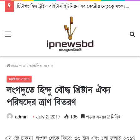
চিটাগং হিল ট্রাক্টস রাইটার্স ইউনিয়ন এর কেন্দ্রীয় নেতৃত্বে মংক্য শোয়ে নু নেভী এবং মুকুল কান্তি ত্রিপুরা
Menu
S
fo
প্রথম পাতা
/
আঞ্চলিক সংবাদ
আঞ্চলিক সংবাদ
লংগদুতে হিন্দু বৌদ্ধ খ্রিষ্টান ঐক্য
পরিষদের ত্রাণ বিতরণ
admin
July 2, 2017
135
পড়ার সময়ঃ 2 মিনিট
এস জে চাকমা, লংগদু থেকে ফিরে: ৩০ জুন এবং ১লা জুলাই ২০১৭