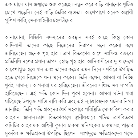
এক মাসে ঘাস জন্মাতে শুরু করেছে। নতুন করে বাড়ি বানানোর খুটিও
চোখে পড়েনি। নেই বাড়ি তৈরির ব্যস্ততা। আশেপাশে অনেক অস্থায়ী
পুলিশ ফাঁরি, সেনাবাহিনীর টহলটীমের
আনাঘোনা, বিজিবি সদস্যদের অবস্থান সবই আছে কিন্তু কোন
আদিবাসী তাদের কাছে নিজেদের নিরাপদ মনে করেনা বলে
জানিয়েছেন অনেক গৃহ হারা। ত্রাণ বিতরণের আগে সংক্ষিপ্ত বক্তব্যে
প্রতিনিধি দলের প্রধান তাপস হোড় গৃহ হারা আদিবাসীদের দু:খ দেখে
আবেগাপ্লুত হয়ে যান এবং তাদের কষ্টের এমন দিনে সশরীরে উপস্থিত
হতে পেরে নিজেকে ধন্য মনে করেন। তিনি বলেন, আমরা যা দিচ্ছি
খুবই সামান্য। আপনারা ঘর হারিয়েছেন। জীবনের সঞ্চিত সব সম্পত্তি
হারিয়েছেন। এই ক্ষতি কোন দিন পূরণ হবেনা। আমরা ঘটনা যারা
ঘটিয়েছে উপযুক্ত শাস্তি দাবি করি এবং এই ন্যাক্কারজনক ঘটনার নিন্দা
জানাচ্ছি। তিনি ক্ষতি গ্রস্তদের ধৈর্য সহকারে পরিস্থিতি মোকাবিলা করার
আহবান জানান।ত্রাণ বিতরণকালে স্থানীয়ভাবে গঠিত ত্রাণবিতরণ
কমিটির আহবায়ক অশ্বিনী কুমার চাকমা মনিশংকর চাকমাসহ পাড়ার
মুরুব্বি ও ক্ষতিগ্রস্তরা উপস্থিত ছিলেন। লংগদুতে ক্ষতিগ্রস্তদের পক্ষে