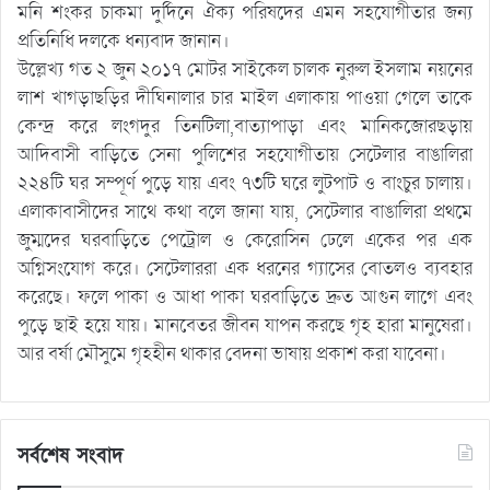
মনি শংকর চাকমা দুর্দিনে ঐক্য পরিষদের এমন সহযোগীতার জন্য
প্রতিনিধি দলকে ধন্যবাদ জানান।
উল্লেখ্য গত ২ জুন ২০১৭ মোটর সাইকেল চালক নুরুল ইসলাম নয়নের
লাশ খাগড়াছড়ির দীঘিনালার চার মাইল এলাকায় পাওয়া গেলে তাকে
কেন্দ্র করে লংগদুর তিনটিলা,বাত্যাপাড়া এবং মানিকজোরছড়ায়
আদিবাসী বাড়িতে সেনা পুলিশের সহযোগীতায় সেটেলার বাঙালিরা
২২৪টি ঘর সম্পূর্ণ পুড়ে যায় এবং ৭৩টি ঘরে লুটপাট ও বাংচুর চালায়।
এলাকাবাসীদের সাথে কথা বলে জানা যায়, সেটেলার বাঙালিরা প্রথমে
জুম্মদের ঘরবাড়িতে পেট্রোল ও কেরোসিন ঢেলে একের পর এক
অগ্নিসংযোগ করে। সেটেলাররা এক ধরনের গ্যাসের বোতলও ব্যবহার
করেছে। ফলে পাকা ও আধা পাকা ঘরবাড়িতে দ্রুত আগুন লাগে এবং
পুড়ে ছাই হয়ে যায়। মানবেতর জীবন যাপন করছে গৃহ হারা মানুষেরা।
আর বর্ষা মৌসুমে গৃহহীন থাকার বেদনা ভাষায় প্রকাশ করা যাবেনা।
সর্বশেষ সংবাদ