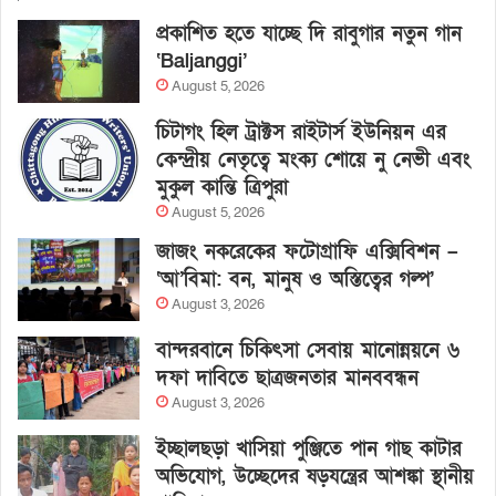
প্রকাশিত হতে যাচ্ছে দি রাবুগার নতুন গান
‘Baljanggi’
August 5, 2026
চিটাগং হিল ট্রাক্টস রাইটার্স ইউনিয়ন এর
কেন্দ্রীয় নেতৃত্বে মংক্য শোয়ে নু নেভী এবং
মুকুল কান্তি ত্রিপুরা
August 5, 2026
জাজং নকরেকের ফটোগ্রাফি এক্সিবিশন –
‘আ’বিমা: বন, মানুষ ও অস্তিত্বের গল্প’
August 3, 2026
বান্দরবানে চিকিৎসা সেবায় মানোন্নয়নে ৬
দফা দাবিতে ছাত্রজনতার মানববন্ধন
August 3, 2026
ইচ্ছালছড়া খাসিয়া পুঞ্জিতে পান গাছ কাটার
অভিযোগ, উচ্ছেদের ষড়যন্ত্রের আশঙ্কা স্থানীয়