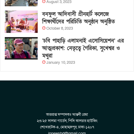
August 3, 2023
বনফুল আদিবাসী গ্রীনহার্ট কলেজে
শিক্ষার্থীদের পরিচিতি অনুষ্ঠান অনুষ্ঠিত
October 8, 2023
‘চবি পাহাড়ি এলামনাই এসোসিয়েশন’ এর
আত্মপ্রকাশ: নেতৃত্বে গৈরিকা, সুখেশ্বর ও
মথুরা
January 10, 2023
ভারপ্রাপ্ত সম্পাদকঃ আন্তনী রেমা
২৩/২৫ সালমা গার্ডেন, পিসি কালচার হাউজিং
শেখেরটেক-৪, মোহাম্মদপুর, ঢাকা-১২০৭
ipnewsbd@gmail.com