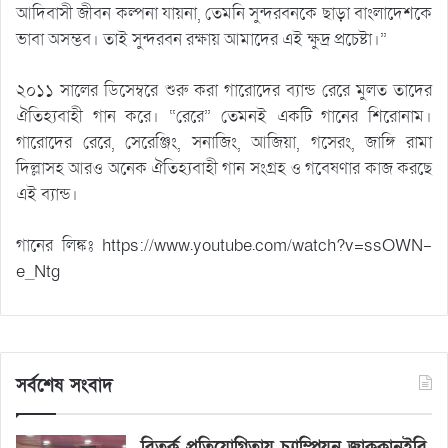
আদিবাসী জীবন কল্পনা যায়না, তেমনি সুন্দরবনকে ছাড়া বাংলাদেশকে
ভাবা অসম্ভব। তাই সুন্দরবন রক্ষায় আমাদের এই ক্ষুদ্র প্রচেষ্টা।”
২০১১ সালের ডিসেম্বরে শুরু করা গারোদের ব্যান্ড রেরে মুলত তাদের
ঐতিহ্যবাহী গান করে। “রেরে” তেমনই একটি গানের শিরোনাম।
গারোদের রেরে, সেরেঞ্জিং, সনাজিং, আজিয়া, গসেরং, জাঙ্গি রামা
দিল্লাসহ আরও অনেক ঐতিহ্যবাহী গান সংগ্রহ ও গবেষণার কাজ করছে
এই ব্যান্ড।
গানের লিঙ্কঃ https://www.youtube.com/watch?v=ssOWN-
e_Ntg
সর্বশেষ সংবাদ
বিতর্ক প্রতিযোগিতায় চ্যাম্পিয়ন জাককানইবি,