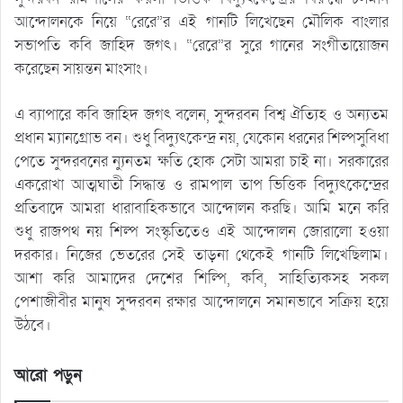
আন্দোলনকে নিয়ে “রেরে”র এই গানটি লিখেছেন মৌলিক বাংলার
সভাপতি কবি জাহিদ জগৎ। “রেরে”র সুরে গানের সংগীতায়োজন
করেছেন সায়ন্তন মাংসাং।
এ ব্যাপারে কবি জাহিদ জগৎ বলেন, সুন্দরবন বিশ্ব ঐত্যিহ ও অন্যতম
প্রধান ম্যানগ্রোভ বন। শুধু বিদ্যুৎকেন্দ্র নয়, যেকোন ধরনের শিল্পসুবিধা
পেতে সুন্দরবনের ন্যুনতম ক্ষতি হোক সেটা আমরা চাই না। সরকারের
একরোখা আত্মঘাতী সিদ্ধান্ত ও রামপাল তাপ ভিত্তিক বিদ্যুৎকেন্দ্রের
প্রতিবাদে আমরা ধারাবাহিকভাবে আন্দোলন করছি। আমি মনে করি
শুধু রাজপথ নয় শিল্প সংস্কৃতিতেও এই আন্দোলন জোরালো হওয়া
দরকার। নিজের ভেতরের সেই তাড়না থেকেই গানটি লিখেছিলাম।
আশা করি আমাদের দেশের শিল্পি, কবি, সাহিত্যিকসহ সকল
পেশাজীবীর মানুষ সুন্দরবন রক্ষার আন্দোলনে সমানভাবে সক্রিয় হয়ে
উঠবে।
আরো পড়ুন