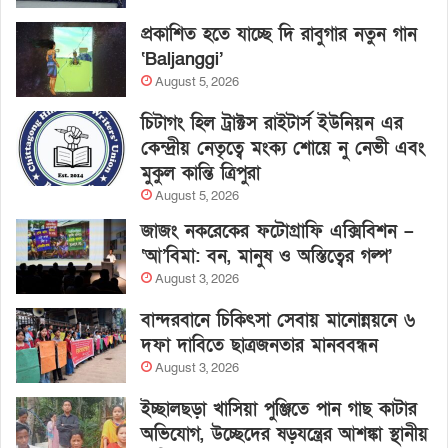
প্রকাশিত হতে যাচ্ছে দি রাবুগার নতুন গান
‘Baljanggi’
August 5, 2026
চিটাগং হিল ট্রাক্টস রাইটার্স ইউনিয়ন এর
কেন্দ্রীয় নেতৃত্বে মংক্য শোয়ে নু নেভী এবং
মুকুল কান্তি ত্রিপুরা
August 5, 2026
জাজং নকরেকের ফটোগ্রাফি এক্সিবিশন –
‘আ’বিমা: বন, মানুষ ও অস্তিত্বের গল্প’
August 3, 2026
বান্দরবানে চিকিৎসা সেবায় মানোন্নয়নে ৬
দফা দাবিতে ছাত্রজনতার মানববন্ধন
August 3, 2026
ইচ্ছালছড়া খাসিয়া পুঞ্জিতে পান গাছ কাটার
অভিযোগ, উচ্ছেদের ষড়যন্ত্রের আশঙ্কা স্থানীয়