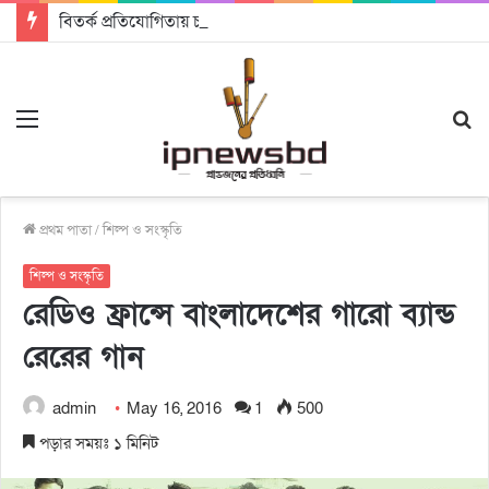
বিতর্ক প্রতিযোগিতায় চ্যাম্পিয়ন জাককানইবি, রানার্স আপ জিএসএফ
Menu
S
fo
প্রথম পাতা
/
শিল্প ও সংস্কৃতি
শিল্প ও সংস্কৃতি
রেডিও ফ্রান্সে বাংলাদেশের গারো ব্যান্ড
রেরের গান
admin
May 16, 2016
1
500
পড়ার সময়ঃ ১ মিনিট