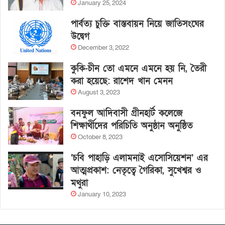
January 25, 2024
পার্বত্য চুক্তি বাস্তবায়ন নিয়ে জাতিসংঘের
উদ্বেগ
December 3, 2022
কুকি-চীন তো এমনে এমনে হয় নি, তৈরী
করা হয়েছে: রাশেদ খান মেনন
August 3, 2023
বনফুল আদিবাসী গ্রীনহার্ট কলেজে
শিক্ষার্থীদের পরিচিতি অনুষ্ঠান অনুষ্ঠিত
October 8, 2023
‘চবি পাহাড়ি এলামনাই এসোসিয়েশন’ এর
আত্মপ্রকাশ: নেতৃত্বে গৈরিকা, সুখেশ্বর ও
মথুরা
January 10, 2023