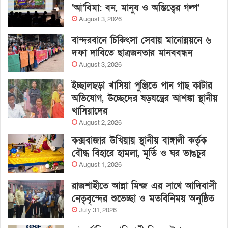
‘আ’বিমা: বন, মানুষ ও অস্তিত্বের গল্প’
August 3, 2026
বান্দরবানে চিকিৎসা সেবায় মানোন্নয়নে ৬
দফা দাবিতে ছাত্রজনতার মানববন্ধন
August 3, 2026
ইচ্ছালছড়া খাসিয়া পুঞ্জিতে পান গাছ কাটার
অভিযোগ, উচ্ছেদের ষড়যন্ত্রের আশঙ্কা স্থানীয়
খাসিয়াদের
August 2, 2026
কক্সবাজার উখিয়ায় স্থানীয় বাঙ্গালী কর্তৃক
বৌদ্ধ বিহারে হামলা, মূর্তি ও ঘর ভাঙচুর
August 1, 2026
রাজশাহীতে আন্না মিন্জ এর সাথে আদিবাসী
নেতৃবৃন্দের শুভেচ্ছা ও মতবিনিময় অনুষ্ঠিত
July 31, 2026