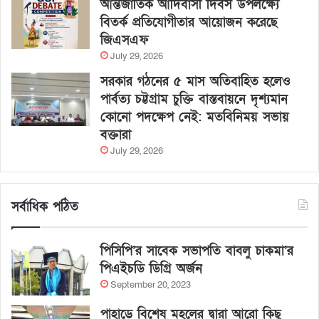
আন্তর্জাতিক আদিবাসী দিবস উপলক্ষ্যে
বিতর্ক প্রতিযোগীতার আয়োজন করেছে
জিএসএফ
July 29, 2026
সরকার গঠনের ৫ মাস অতিবাহিত হলেও
পার্বত্য চট্টগ্রাম চুক্তি বাস্তবায়নে দৃশ্যমান
কোনো পদক্ষেপ নেই: মতবিনিময় সভায়
বক্তারা
July 29, 2026
সর্বাধিক পঠিত
পিসিপি’র সাবেক সভাপতি বাবলু চাকমা’র
পিএইচডি ডিগ্রি অর্জন
September 20, 2023
পাহাড়ে বিশেষ মহলের দ্বারা আরো কিছু