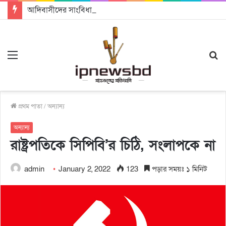
আদিবাসীদের সাংবিধানিক স্বীকৃতি ও ভূমি অধিকার নিশ্চিতের আহ্বান
Menu
S
fo
প্রথম পাতা
/
অন্যান্য
অন্যান্য
রাষ্ট্রপতিকে সিপিবি’র চিঠি, সংলাপকে না
admin
January 2, 2022
123
পড়ার সময়ঃ ১ মিনিট