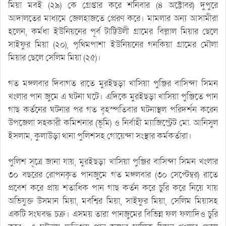
মিয়া মবই (২৯) কে গ্রেপ্তার করে শনিবার (৪ অক্টোবর) দুপুরে
আদালতের মাধ্যমে জেলহাজতে প্রেরণ করে। মামলার অন্য আসামীরা
হলেন, কর্মধা ইউনিয়নের পূর্ব টাট্টিউলী গ্রামের বিল্লাল মিয়ার ছেলে
সাইফুর মিয়া (২০), পৃথিমপাশা ইউনিয়নের গনকিয়া গ্রামের মৌলা
মিয়ার ছেলে সেলিম মিয়া (২৫)।
গত মঙ্গলবার দিবাগত রাতে মুরইছড়া খাসিয়া পুঞ্জির বাসিন্দা সিমন
খংলার পান জুমে এ ঘটনা ঘটে। এদিকে মুরইছড়া খাসিয়া পুঞ্জিতে পান
গাছ কর্তনের ঘটনার পর গত বৃহস্পতিবার ঘটনাস্থল পরিদর্শন করেন
উপজেলা সহকারী কমিশনার (ভূমি) ও নির্বাহী ম্যাজিস্ট্রেট মো. আনিসুল
ইসলাম, কুলাউড়া থানা পুলিশসহ গোয়েন্দা সংস্থার কর্মকর্তারা।
পুলিশ সূত্রে জানা যায়, মুরইছড়া খাসিয়া পুঞ্জির বাসিন্দা সিমন খংলার
৩০ বছরের রোপনকৃত পানজুমে গত মঙ্গলবার (৩০ সেপ্টেম্বর) রাতে
প্রবেশ করে প্রায় শতাধিক পান গাছ কর্তন করে চুরি করে নিয়ে যায়
অভিযুক্ত উসমান মিয়া, মবশ্বির মিয়া, সাইফুর মিয়া, সেলিম মিয়াসহ
একটি সংঘবদ্ধ চক্র। এসময় তারা পানজুমের বিভিন্ন ফল ফলাদিও চুরি