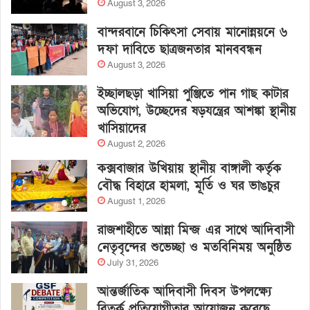
August 3, 2026
বান্দরবানে চিকিৎসা সেবায় মানোন্নয়নে ৬
দফা দাবিতে ছাত্রজনতার মানববন্ধন
August 3, 2026
ইচ্ছালছড়া খাসিয়া পুঞ্জিতে পান গাছ কাটার
অভিযোগ, উচ্ছেদের ষড়যন্ত্রের আশঙ্কা স্থানীয়
খাসিয়াদের
August 2, 2026
কক্সবাজার উখিয়ায় স্থানীয় বাঙ্গালী কর্তৃক
বৌদ্ধ বিহারে হামলা, মূর্তি ও ঘর ভাঙচুর
August 1, 2026
রাজশাহীতে আন্না মিন্জ এর সাথে আদিবাসী
নেতৃবৃন্দের শুভেচ্ছা ও মতবিনিময় অনুষ্ঠিত
July 31, 2026
আন্তর্জাতিক আদিবাসী দিবস উপলক্ষ্যে
বিতর্ক প্রতিযোগীতার আয়োজন করেছে