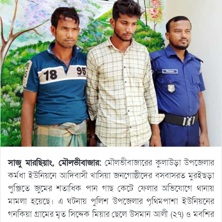
সাজু মারছিয়াং, মৌলভীবাজার:
মৌলভীবাজারের কুলাউড়া উপজেলার
কর্মধা ইউনিয়নে আদিবাসী খাসিয়া জনগোষ্ঠীদের বসবাসরত মুরইছড়া
পুঞ্জিতে জুমের শতাধিক পান গাছ কেটে ফেলার অভিযোগে থানায়
মামলা হয়েছে। এ ঘটনায় পুলিশ উপজেলার পৃথিমপাশা ইউনিয়নের
গনকিয়া গ্রামের মৃত সিদ্দেক মিয়ার ছেলে উসমান আলী (২৭) ও মবশির