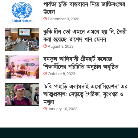
পার্বত্য চুক্তি বাস্তবায়ন নিয়ে জাতিসংঘের
উদ্বেগ
December 3, 2022
কুকি-চীন তো এমনে এমনে হয় নি, তৈরী
করা হয়েছে: রাশেদ খান মেনন
August 3, 2023
বনফুল আদিবাসী গ্রীনহার্ট কলেজে
শিক্ষার্থীদের পরিচিতি অনুষ্ঠান অনুষ্ঠিত
October 8, 2023
‘চবি পাহাড়ি এলামনাই এসোসিয়েশন’ এর
আত্মপ্রকাশ: নেতৃত্বে গৈরিকা, সুখেশ্বর ও
মথুরা
January 10, 2023