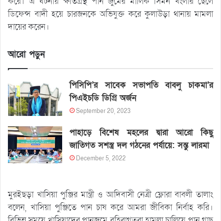
করে। এ ঘটনায় ক্ষতিগ্রস্থ পান জুমের মালিক সিমন খংলার ছেলে
ডিফেন্স বাদী হয়ে চারজনকে অভিযুক্ত করে কুলাউড়া থানায় মামলা
দায়ের করেন।
আরো পড়ুন
পিসিপি’র সাবেক সভাপতি বাবলু চাকমা’র
পিএইচডি ডিগ্রি অর্জন
September 20, 2023
পাহাড়ে বিশেষ মহলের দ্বারা আরো কিছু
জাতিগত সশস্ত্র দল গঠনের পর্যায়ে: সন্তু লারমা
December 5, 2022
মুরইছড়া খাসিয়া পুঞ্জির মান্ত্রী ও আদিবাসী নেত্রী ফ্লোরা বাবলী তালাং
বলেন, খাসিয়া পুঞ্জিতে পান চাষ করে আমরা জীবিকা নির্বাহ করি।
বিভিন্ন সময়ে খাসিয়াদের পানজুমে বহিরাগতরা হামলা চালিয়ে পান গাছ