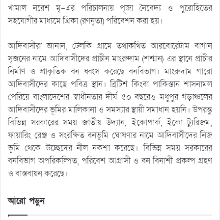
খামাল নরেশ মৃ-এর পরিচালনায় পূজা নৈবেদ্য ও পুরোহিতের
সহযোগীর মাধ্যমে খ্রিকা (রণনৃত্য) পরিবেশন করা হয়।
আদিবাসীরা জানান, টেলকি গ্রামে তথাকথিত আরবোরেটাম বাগান
সৃজনের নামে আদিবাসীদের প্রাচীন মাংরুদাম (শশ্মান) এর স্থানে প্রাচীর
নির্মাণ ও প্রাকৃতিক বন ধ্বংস করেছে বনবিভাগ। মাংরুদাম গারো
আদিবাসীদের কাছে পবিত্র স্থান। ব্রিটিশ কিংবা পাকিস্তান শাসনামল
পেরিয়ে বাংলাদেশের স্বাধীনতার দীর্ঘ ৫০ বছরেও মধুপুর গড়াঞ্চলের
আদিবাসীদের ভূমির মালিকানা ও সমস্যার স্থায়ী সমাধান হয়নি। উপরন্তু
বিভিন্ন সরকারের সময় জাতীয় উদ্যান, ইকোপার্ক, ইকো-ট্যুরিজম,
ফায়ারিং রেঞ্জ ও সংরক্ষিত বনভূমি ঘোষণার নামে আদিবাসীদের নিজ
ভূমি থেকে উচ্ছেদের নীল নকশা করেছে। বিভিন্ন সময় সরকারের
বনবিভাগ অপরিকল্পিত, পরিবেশ আগ্রাসী ও বন বিনাশী প্রকল্প গ্রহণ
ও বাস্তবায়ন করেছে।
আরো পড়ুন