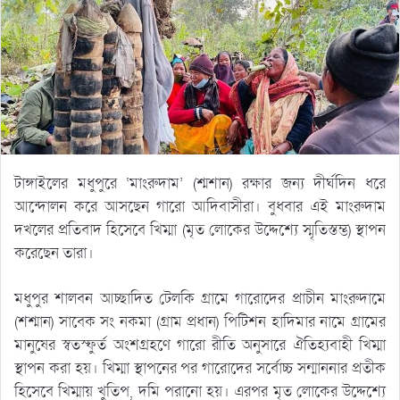
টাঙ্গাইলের মধুপুরে ‘মাংরুদাম’ (শ্মশান) রক্ষার জন্য দীর্ঘদিন ধরে
আন্দোলন করে আসছেন গারো আদিবাসীরা। বুধবার এই মাংরুদাম
দখলের প্রতিবাদ হিসেবে খিম্মা (মৃত লোকের উদ্দেশ্যে স্মৃতিস্তম্ভ) স্থাপন
করেছেন তারা।
মধুপুর শালবন আচ্ছাদিত টেলকি গ্রামে গারোদের প্রাচীন মাংরুদামে
(শশ্মান) সাবেক সং নকমা (গ্রাম প্রধান) পিটিশন হাদিমার নামে গ্রামের
মানুষের স্বতস্ফুর্ত অংশগ্রহণে গারো রীতি অনুসারে ঐতিহ্যবাহী খিম্মা
স্থাপন করা হয়। খিম্মা স্থাপনের পর গারোদের সর্বোচ্চ সন্মাননার প্রতীক
হিসেবে খিম্মায় খুতিপ, দমি পরানো হয়। এরপর মৃত লোকের উদ্দেশ্যে