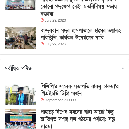
কোনো পদক্ষেপ নেই: মতবিনিময় সভায়
বক্তারা
July 29, 2026
বান্দরবান সদর হাসপাতালে হামের ভয়াবহ
পরিস্থিতি, কার্যকর উদ্যোগের দাবি
July 29, 2026
সর্বাধিক পঠিত
পিসিপি’র সাবেক সভাপতি বাবলু চাকমা’র
পিএইচডি ডিগ্রি অর্জন
September 20, 2023
পাহাড়ে বিশেষ মহলের দ্বারা আরো কিছু
জাতিগত সশস্ত্র দল গঠনের পর্যায়ে: সন্তু
লারমা