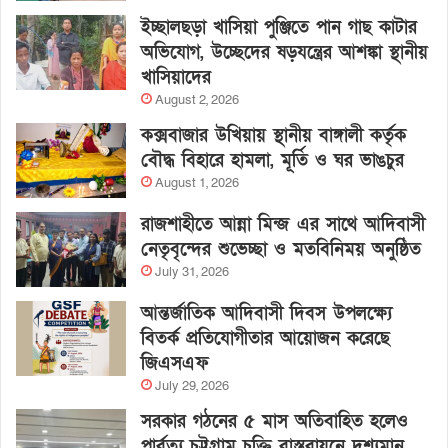
ইচ্ছালছড়া খাসিয়া পুঞ্জিতে পান গাছ কাটার
অভিযোগ, উচ্ছেদের ষড়যন্ত্রের আশঙ্কা স্থানীয়
খাসিয়াদের
August 2, 2026
কক্সবাজার উখিয়ায় স্থানীয় বাঙ্গালী কর্তৃক
বৌদ্ধ বিহারে হামলা, মূর্তি ও ঘর ভাঙচুর
August 1, 2026
রাজশাহীতে আন্না মিন্জ এর সাথে আদিবাসী
নেতৃবৃন্দের শুভেচ্ছা ও মতবিনিময় অনুষ্ঠিত
July 31, 2026
আন্তর্জাতিক আদিবাসী দিবস উপলক্ষ্যে
বিতর্ক প্রতিযোগীতার আয়োজন করেছে
জিএসএফ
July 29, 2026
সরকার গঠনের ৫ মাস অতিবাহিত হলেও
পার্বত্য চট্টগ্রাম চুক্তি বাস্তবায়নে দৃশ্যমান