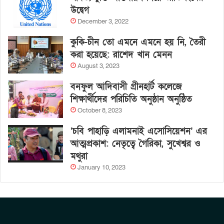
উদ্বেগ
December 3, 2022
কুকি-চীন তো এমনে এমনে হয় নি, তৈরী
করা হয়েছে: রাশেদ খান মেনন
August 3, 2023
বনফুল আদিবাসী গ্রীনহার্ট কলেজে
শিক্ষার্থীদের পরিচিতি অনুষ্ঠান অনুষ্ঠিত
October 8, 2023
‘চবি পাহাড়ি এলামনাই এসোসিয়েশন’ এর
আত্মপ্রকাশ: নেতৃত্বে গৈরিকা, সুখেশ্বর ও
মথুরা
January 10, 2023