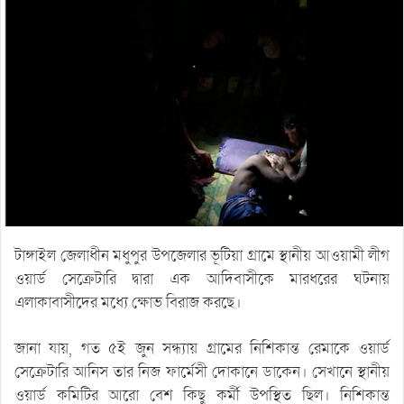
টাঙ্গাইল জেলাধীন মধুপুর উপজেলার ভূটিয়া গ্রামে স্থানীয় আওয়ামী লীগ
ওয়ার্ড সেক্রেটারি দ্বারা এক আদিবাসীকে মারধরের ঘটনায়
এলাকাবাসীদের মধ্যে ক্ষোভ বিরাজ করছে।
জানা যায়, গত ৫ই জুন সন্ধ্যায় গ্রামের নিশিকান্ত রেমাকে ওয়ার্ড
সেক্রেটারি আনিস তার নিজ ফার্মেসী দোকানে ডাকেন। সেখানে স্থানীয়
ওয়ার্ড কমিটির আরো বেশ কিছু কর্মী উপস্থিত ছিল। নিশিকান্ত