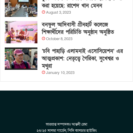
করা হয়েছে: রাশেদ খান মেনন
August 3, 2023
বনফুল আদিবাসী গ্রীনহার্ট কলেজে
শিক্ষার্থীদের পরিচিতি অনুষ্ঠান অনুষ্ঠিত
October 8, 2023
‘চবি পাহাড়ি এলামনাই এসোসিয়েশন’ এর
আত্মপ্রকাশ: নেতৃত্বে গৈরিকা, সুখেশ্বর ও
মথুরা
January 10, 2023
ভারপ্রাপ্ত সম্পাদকঃ আন্তনী রেমা
২৩/২৫ সালমা গার্ডেন, পিসি কালচার হাউজিং