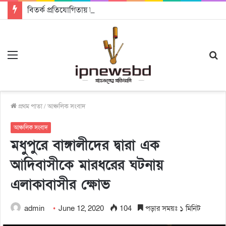
বিতর্ক প্রতিযোগিতায় চ্যাম্পিয়ন জাককানইবি, রানার্স আপ জিএসএফ
Menu
S
fo
প্রথম পাতা
/
আঞ্চলিক সংবাদ
আঞ্চলিক সংবাদ
মধুপুরে বাঙ্গালীদের দ্বারা এক
আদিবাসীকে মারধরের ঘটনায়
এলাকাবাসীর ক্ষোভ
admin
June 12, 2020
104
পড়ার সময়ঃ ১ মিনিট